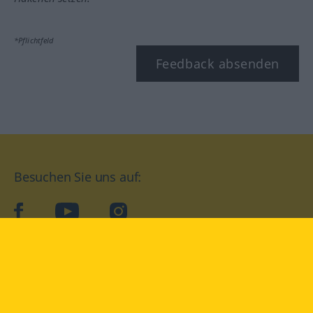
*Pflichtfeld
Feedback absenden
Besuchen Sie uns auf:
facebook
YouTube
Instagram
Langenscheidt