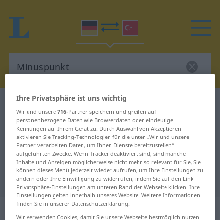
Ihre Privatsphäre ist uns wichtig
Deutsch-Türkisch Wörterbuch
Minuspunkt
Wir und unsere
716
-Partner speichern und greifen auf
Deutsch-Türkisch Übersetzung für
personenbezogene Daten wie Browserdaten oder eindeutige
Kennungen auf Ihrem Gerät zu. Durch Auswahl von Akzeptieren
"Minuspunkt"
aktivieren Sie Tracking-Technologien für die unter „Wir und unsere
Partner verarbeiten Daten, um Ihnen Dienste bereitzustellen“
aufgeführten Zwecke. Wenn Tracker deaktiviert sind, sind manche
"Minuspunkt" Türkisch
Inhalte und Anzeigen möglicherweise nicht mehr so relevant für Sie. Sie
können dieses Menü jederzeit wieder aufrufen, um Ihre Einstellungen zu
Übersetzung
ändern oder Ihre Einwilligung zu widerrufen, indem Sie auf den Link
Privatsphäre-Einstellungen am unteren Rand der Webseite klicken. Ihre
Einstellungen gelten innerhalb unseres Website. Weitere Informationen
finden Sie in unserer Datenschutzerklärung.
„Minuspunkt“
: männlich
Wir verwenden Cookies, damit Sie unsere Webseite bestmöglich nutzen