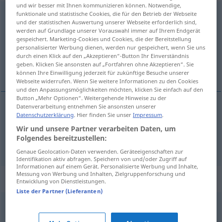
und wir besser mit Ihnen kommunizieren können. Notwendige,
Minuspunkt
funktionale und statistische Cookies, die für den Betrieb der Webseite
m
FIG
und der statistischen Auswertung unserer Webseite erforderlich sind,
werden auf Grundlage unserer Vorauswahl immer auf Ihrem Endgerät
Übersicht aller Übersetzungen
gespeichert. Marketing-Cookies und Cookies, die der Bereitstellung
(Für mehr Details die Übersetzung anklicken/antippen)
personalisierter Werbung dienen, werden nur gespeichert, wenn Sie uns
durch einen Klick auf den „Akzeptieren“-Button Ihr Einverständnis
geben. Klicken Sie ansonsten auf „Fortfahren ohne Akzeptieren“. Sie
dezavantaj, eksi puan
können Ihre Einwilligung jederzeit für zukünftige Besuche unserer
Webseite widerrufen. Wenn Sie weitere Informationen zu den Cookies
und den Anpassungsmöglichkeiten möchten, klicken Sie einfach auf den
Button „Mehr Optionen“. Weitergehende Hinweise zu der
Datenverarbeitung entnehmen Sie ansonsten unserer
Datenschutzerklärung
. Hier finden Sie unser
Impressum
.
dezavantaj
Minuspunkt
(≈ Nachteil)
Wir und unsere Partner verarbeiten Daten, um
Folgendes bereitzustellen:
eksi
puan
Minuspunkt
in einem Punktesystem
Genaue Geolocation-Daten verwenden. Geräteeigenschaften zur
Identifikation aktiv abfragen. Speichern von und/oder Zugriff auf
Informationen auf einem Gerät. Personalisierte Werbung und Inhalte,
Messung von Werbung und Inhalten, Zielgruppenforschung und
Synonyme für "Minuspunkt"
Entwicklung von Dienstleistungen.
Liste der Partner (Lieferanten)
Schwachpunkt
,
(einziger) Nachteil
,
Wermutstropfen