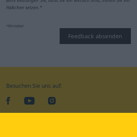
Bitte bestätigen Sie, dass Sie ein Mensch sind, indem Sie ein
Häkchen setzen.*
*Pflichtfeld
Feedback absenden
Besuchen Sie uns auf:
facebook
YouTube
Instagram
Langenscheidt