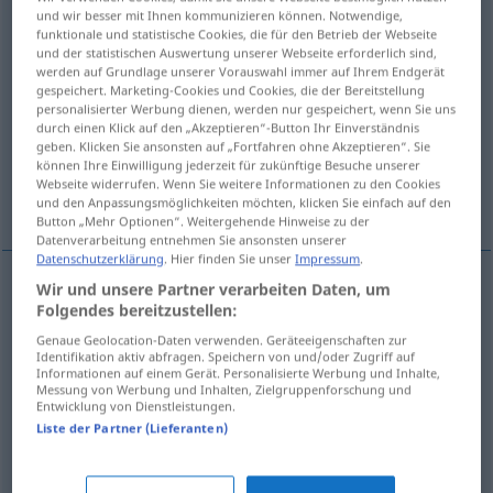
und wir besser mit Ihnen kommunizieren können. Notwendige,
funktionale und statistische Cookies, die für den Betrieb der Webseite
Übersicht aller Übersetzungen
und der statistischen Auswertung unserer Webseite erforderlich sind,
(Für mehr Details die Übersetzung anklicken/antippen)
werden auf Grundlage unserer Vorauswahl immer auf Ihrem Endgerät
gespeichert. Marketing-Cookies und Cookies, die der Bereitstellung
personalisierter Werbung dienen, werden nur gespeichert, wenn Sie uns
Fehler, Mangel, Defekt, unvollständig,
durch einen Klick auf den „Akzeptieren“-Button Ihr Einverständnis
mangelhaft, defekt
geben. Klicken Sie ansonsten auf „Fortfahren ohne Akzeptieren“. Sie
können Ihre Einwilligung jederzeit für zukünftige Besuche unserer
Webseite widerrufen. Wenn Sie weitere Informationen zu den Cookies
nicht zufriedenstellend
und den Anpassungsmöglichkeiten möchten, klicken Sie einfach auf den
Button „Mehr Optionen“. Weitergehende Hinweise zu der
Datenverarbeitung entnehmen Sie ansonsten unserer
Datenschutzerklärung
. Hier finden Sie unser
Impressum
.
Wir und unsere Partner verarbeiten Daten, um
Folgendes bereitzustellen:
Fehler
noksan
M
Genaue Geolocation-Daten verwenden. Geräteeigenschaften zur
Identifikation aktiv abfragen. Speichern von und/oder Zugriff auf
Mangel
noksan
M
Informationen auf einem Gerät. Personalisierte Werbung und Inhalte,
Messung von Werbung und Inhalten, Zielgruppenforschung und
Entwicklung von Dienstleistungen.
Defekt
noksan
M
Liste der Partner (Lieferanten)
unvollständig
Werk
noksan