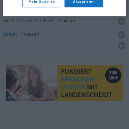
Mehr Optionen
Akzeptieren
mangelhaft
noksan
nicht
zufriedenstellend
noksan
defekt
noksan