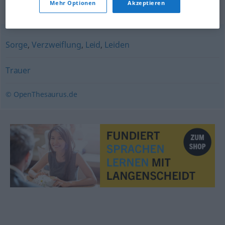
Mehr Optionen
Akzeptieren
Synonyme für "Kummer"
Sorge
,
Verzweiflung
,
Leid
,
Leiden
Trauer
© OpenThesaurus.de