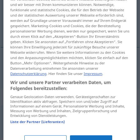
und wir besser mit Ihnen kommunizieren können. Notwendige,
funktionale und statistische Cookies, die für den Betrieb der Webseite
Übersicht aller Übersetzungen
und der statistischen Auswertung unserer Webseite erforderlich sind,
(Für mehr Details die Übersetzung anklicken/antippen)
werden auf Grundlage unserer Vorauswahl immer auf Ihrem Endgerät
gespeichert. Marketing-Cookies und Cookies, die der Bereitstellung
personalisierter Werbung dienen, werden nur gespeichert, wenn Sie uns
dert, sıkıntı
durch einen Klick auf den „Akzeptieren“-Button Ihr Einverständnis
geben. Klicken Sie ansonsten auf „Fortfahren ohne Akzeptieren“. Sie
können Ihre Einwilligung jederzeit für zukünftige Besuche unserer
Webseite widerrufen. Wenn Sie weitere Informationen zu den Cookies
und den Anpassungsmöglichkeiten möchten, klicken Sie einfach auf den
Button „Mehr Optionen“. Weitergehende Hinweise zu der
dert
,
sıkıntı
Kummer
Datenverarbeitung entnehmen Sie ansonsten unserer
Datenschutzerklärung
. Hier finden Sie unser
Impressum
.
Wir und unsere Partner verarbeiten Daten, um
Folgendes bereitzustellen:
Beispielsätze für "Kummer"
Genaue Geolocation-Daten verwenden. Geräteeigenschaften zur
Identifikation aktiv abfragen. Speichern von und/oder Zugriff auf
Informationen auf einem Gerät. Personalisierte Werbung und Inhalte,
Messung von Werbung und Inhalten, Zielgruppenforschung und
Entwicklung von Dienstleistungen.
seinen Kummer bei jemandem
abladen
Liste der Partner (Lieferanten)
biri(si)ne
derdini/içini
dökmek