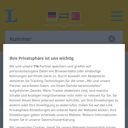
Ihre Privatsphäre ist uns wichtig
Deutsch-Türkisch Wörterbuch
Kummer
Wir und unsere
716
-Partner speichern und greifen auf
Deutsch-Türkisch Übersetzung für
personenbezogene Daten wie Browserdaten oder eindeutige
Kennungen auf Ihrem Gerät zu. Durch Auswahl von Akzeptieren
"Kummer"
aktivieren Sie Tracking-Technologien für die unter „Wir und unsere
Partner verarbeiten Daten, um Ihnen Dienste bereitzustellen“
aufgeführten Zwecke. Wenn Tracker deaktiviert sind, sind manche
"Kummer" Türkisch Übersetzung
Inhalte und Anzeigen möglicherweise nicht mehr so relevant für Sie. Sie
können dieses Menü jederzeit wieder aufrufen, um Ihre Einstellungen zu
ändern oder Ihre Einwilligung zu widerrufen, indem Sie auf den Link
Privatsphäre-Einstellungen am unteren Rand der Webseite klicken. Ihre
„Kummer“
: männlich
Einstellungen gelten innerhalb unseres Website. Weitere Informationen
finden Sie in unserer Datenschutzerklärung.
Kummer
m
<
-s
;
ohne pl
>
Wir verwenden Cookies, damit Sie unsere Webseite bestmöglich nutzen