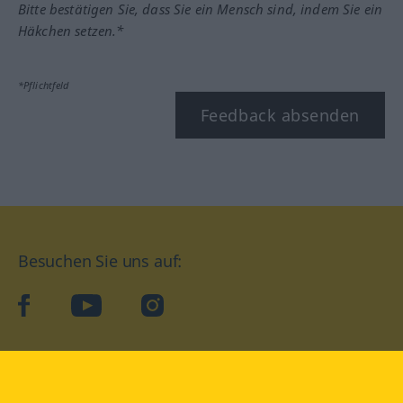
Bitte bestätigen Sie, dass Sie ein Mensch sind, indem Sie ein
Häkchen setzen.*
*Pflichtfeld
Feedback absenden
Besuchen Sie uns auf:
facebook
YouTube
Instagram