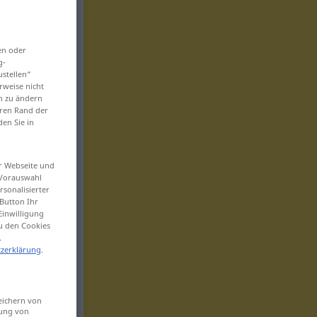
en oder
g-
ustellen“
rweise nicht
en zu ändern
eren Rand der
den Sie in
er Webseite und
 Vorauswahl
sonalisierter
Button Ihr
Einwilligung
zu den Cookies
.
zerklärung
.
eichern von
sung von