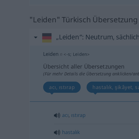
"Leiden" Türkisch Übersetzung
„Leiden“
: Neutrum, sächlic
Leiden
n
<
-s
;
Leiden
>
Übersicht aller Übersetzungen
(Für mehr Details die Übersetzung anklicken/an
acı, ıstırap
hastalık, şikâyet, s
acı
,
ıstırap
hastalık