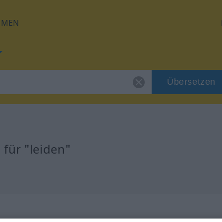
HMEN
Übersetzen
für "leiden"