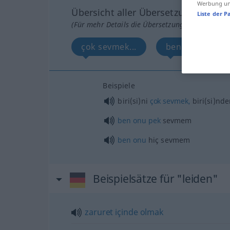
Werbung und
Übersicht aller Übersetzungen
Liste der P
(Für mehr Details die Übersetzung anklicken/an
çok sevmek...
ben onu pek se
Beispiele
biri(si)ni
çok
sevmek,
biri(si)nd
ben
onu
pek
sevmem
ben
onu
hiç sevmem
Beispielsätze für "leiden"
zaruret
içinde
olmak