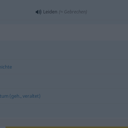
Leiden
(≈ Gebrechen)
hichte
tum (geh., veraltet)