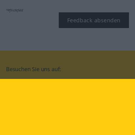
*Pflichtfeld
Feedback absenden
Besuchen Sie uns auf:
facebook
YouTube
Instagram
Langenscheidt