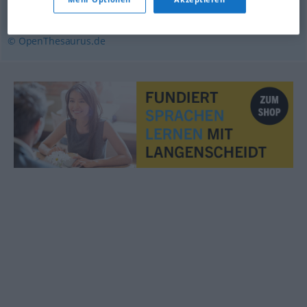
kaufen (Hauptform)
,
aufkaufen
,
erwerben
,
ankaufen
© OpenThesaurus.de