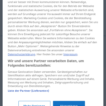
und wir besser mit Ihnen kommunizieren können. Notwendige,
funktionale und statistische Cookies, die für den Betrieb der Webseite
Übersicht aller Übersetzungen
und der statistischen Auswertung unserer Webseite erforderlich sind,
werden auf Grundlage unserer Vorauswahl immer auf Ihrem Endgerät
(Für mehr Details die Übersetzung anklicken/antippen)
gespeichert. Marketing-Cookies und Cookies, die der Bereitstellung
personalisierter Werbung dienen, werden nur gespeichert, wenn Sie uns
rüşvetle elde etmek
durch einen Klick auf den „Akzeptieren“-Button Ihr Einverständnis
geben. Klicken Sie ansonsten auf „Fortfahren ohne Akzeptieren“. Sie
können Ihre Einwilligung jederzeit für zukünftige Besuche unserer
Webseite widerrufen. Wenn Sie weitere Informationen zu den Cookies
und den Anpassungsmöglichkeiten möchten, klicken Sie einfach auf den
Button „Mehr Optionen“. Weitergehende Hinweise zu der
rüşvetle elde
etmek
erkaufen
durch Bestechung
Datenverarbeitung entnehmen Sie ansonsten unserer
Datenschutzerklärung
. Hier finden Sie unser
Impressum
.
Wir und unsere Partner verarbeiten Daten, um
Folgendes bereitzustellen:
Genaue Geolocation-Daten verwenden. Geräteeigenschaften zur
Synonyme für "erkaufen"
Identifikation aktiv abfragen. Speichern von und/oder Zugriff auf
Informationen auf einem Gerät. Personalisierte Werbung und Inhalte,
Messung von Werbung und Inhalten, Zielgruppenforschung und
Entwicklung von Dienstleistungen.
einkaufen
,
anschaffen
,
(sich) zulegen
,
kaufen
Liste der Partner (Lieferanten)
(Hauptform)
,
besorgen
,
(sich) holen (ugs.)
Mehr Optionen
Akzeptieren