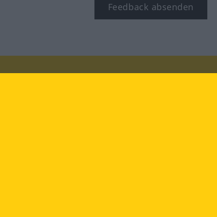
Feedback absenden
Besuchen Sie uns auf:
facebook
YouTube
Instagram
Langenscheidt
NUTZUNGSBEDINGUNGEN
DATENSCHUTZBESTIMMUNGEN