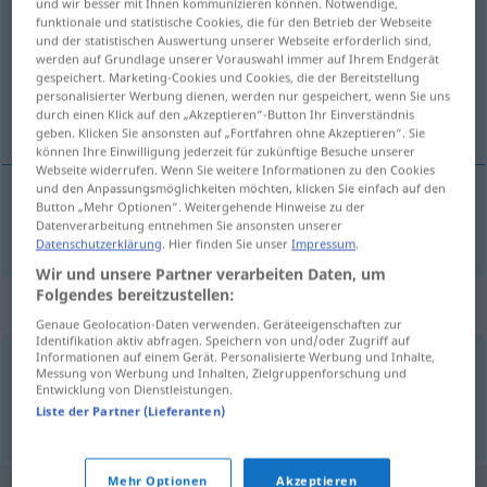
und wir besser mit Ihnen kommunizieren können. Notwendige,
funktionale und statistische Cookies, die für den Betrieb der Webseite
Übersicht aller Übersetzungen
und der statistischen Auswertung unserer Webseite erforderlich sind,
werden auf Grundlage unserer Vorauswahl immer auf Ihrem Endgerät
(Für mehr Details die Übersetzung anklicken/antippen)
gespeichert. Marketing-Cookies und Cookies, die der Bereitstellung
personalisierter Werbung dienen, werden nur gespeichert, wenn Sie uns
satın almak
durch einen Klick auf den „Akzeptieren“-Button Ihr Einverständnis
geben. Klicken Sie ansonsten auf „Fortfahren ohne Akzeptieren“. Sie
können Ihre Einwilligung jederzeit für zukünftige Besuche unserer
Webseite widerrufen. Wenn Sie weitere Informationen zu den Cookies
und den Anpassungsmöglichkeiten möchten, klicken Sie einfach auf den
Button „Mehr Optionen“. Weitergehende Hinweise zu der
satın
almak
ankaufen
Datenverarbeitung entnehmen Sie ansonsten unserer
Datenschutzerklärung
. Hier finden Sie unser
Impressum
.
Wir und unsere Partner verarbeiten Daten, um
Folgendes bereitzustellen:
Synonyme für "ankaufen"
Genaue Geolocation-Daten verwenden. Geräteeigenschaften zur
Identifikation aktiv abfragen. Speichern von und/oder Zugriff auf
Informationen auf einem Gerät. Personalisierte Werbung und Inhalte,
Messung von Werbung und Inhalten, Zielgruppenforschung und
kaufen (Hauptform)
,
aufkaufen
,
erwerben
,
erkaufen
Entwicklung von Dienstleistungen.
Liste der Partner (Lieferanten)
© OpenThesaurus.de
Mehr Optionen
Akzeptieren