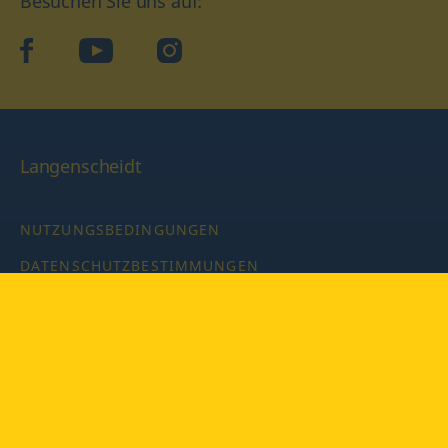
Besuchen Sie uns auf:
facebook
YouTube
Instagram
Langenscheidt
NUTZUNGSBEDINGUNGEN
DATENSCHUTZBESTIMMUNGEN
IMPRESSUM
PRIVATSPHÄRE-EINSTELLUNGEN
LATEINWÖRTERBUCH MIT CODE
Copyright © 2026 PONS Langenscheidt GmbH, Alle Rechte