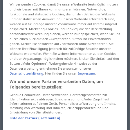
Wir verwenden Cookies, damit Sie unsere Webseite bestmöglich nutzen
und wir besser mit Ihnen kommunizieren können. Notwendige,
Übersicht aller Übersetzungen
funktionale und statistische Cookies, die für den Betrieb der Webseite
(Für mehr Details die Übersetzung anklicken/antippen)
und der statistischen Auswertung unserer Webseite erforderlich sind,
werden auf Grundlage unserer Vorauswahl immer auf Ihrem Endgerät
gespeichert. Marketing-Cookies und Cookies, die der Bereitstellung
kazanmak, artırmak
Weitere Beispiele...
personalisierter Werbung dienen, werden nur gespeichert, wenn Sie uns
durch einen Klick auf den „Akzeptieren“-Button Ihr Einverständnis
geben. Klicken Sie ansonsten auf „Fortfahren ohne Akzeptieren“. Sie
können Ihre Einwilligung jederzeit für zukünftige Besuche unserer
Webseite widerrufen. Wenn Sie weitere Informationen zu den Cookies
und den Anpassungsmöglichkeiten möchten, klicken Sie einfach auf den
kazanmak
zulegen
(≈ gewinnen)
Button „Mehr Optionen“. Weitergehende Hinweise zu der
Datenverarbeitung entnehmen Sie ansonsten unserer
Datenschutzerklärung
. Hier finden Sie unser
Impressum
.
artırmak
zulegen
(≈ steigern)
Wir und unsere Partner verarbeiten Daten, um
Folgendes bereitzustellen:
Beispiele
Genaue Geolocation-Daten verwenden. Geräteeigenschaften zur
sich
zulegen
Identifikation aktiv abfragen. Speichern von und/oder Zugriff auf
(
DAT
)
Informationen auf einem Gerät. Personalisierte Werbung und Inhalte,
Messung von Werbung und Inhalten, Zielgruppenforschung und
edinmek
Entwicklung von Dienstleistungen.
Liste der Partner (Lieferanten)
sich
zulegen
Namen
(
DAT
)