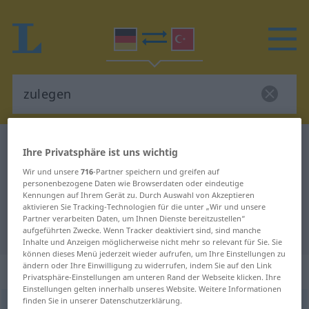
Deutsch-Türkisch Wörterbuch
zulegen
Ihre Privatsphäre ist uns wichtig
Deutsch-Türkisch Übersetzung für
Wir und unsere
716
-Partner speichern und greifen auf
personenbezogene Daten wie Browserdaten oder eindeutige
"zulegen"
Kennungen auf Ihrem Gerät zu. Durch Auswahl von Akzeptieren
aktivieren Sie Tracking-Technologien für die unter „Wir und unsere
Partner verarbeiten Daten, um Ihnen Dienste bereitzustellen“
"zulegen" Türkisch Übersetzung
aufgeführten Zwecke. Wenn Tracker deaktiviert sind, sind manche
Inhalte und Anzeigen möglicherweise nicht mehr so relevant für Sie. Sie
können dieses Menü jederzeit wieder aufrufen, um Ihre Einstellungen zu
ändern oder Ihre Einwilligung zu widerrufen, indem Sie auf den Link
„zulegen“
: transitives Verb
Privatsphäre-Einstellungen am unteren Rand der Webseite klicken. Ihre
Einstellungen gelten innerhalb unseres Website. Weitere Informationen
finden Sie in unserer Datenschutzerklärung.
zulegen
v/t
<
-ge-
;
h.
>
UMG