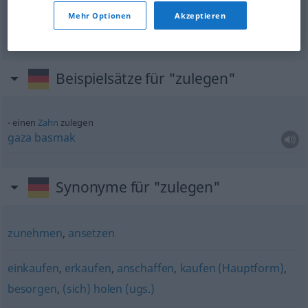
kendine
takmak
Mehr Optionen
Akzeptieren
Beispielsätze für "zulegen"
einen
Zahn
zulegen
gaza
basmak
Synonyme für "zulegen"
zunehmen
,
ansetzen
einkaufen
,
erkaufen
,
anschaffen
,
kaufen (Hauptform)
,
besorgen
,
(sich) holen (ugs.)