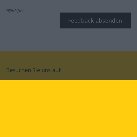
*Pflichtfeld
Feedback absenden
Besuchen Sie uns auf:
facebook
YouTube
Instagram
Langenscheidt