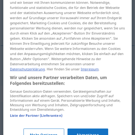
und wir besser mit Ihnen kommunizieren können. Notwendige,
funktionale und statistische Cookies, die für den Betrieb der Webseite
Übersicht aller Übersetzungen
und der statistischen Auswertung unserer Webseite erforderlich sind,
werden auf Grundlage unserer Vorauswahl immer auf Ihrem Endgerät
(Für mehr Details die Übersetzung anklicken/antippen)
gespeichert. Marketing-Cookies und Cookies, die der Bereitstellung
personalisierter Werbung dienen, werden nur gespeichert, wenn Sie uns
koşmak
durch einen Klick auf den „Akzeptieren“-Button Ihr Einverständnis
geben. Klicken Sie ansonsten auf „Fortfahren ohne Akzeptieren“. Sie
können Ihre Einwilligung jederzeit für zukünftige Besuche unserer
Webseite widerrufen. Wenn Sie weitere Informationen zu den Cookies
und den Anpassungsmöglichkeiten möchten, klicken Sie einfach auf den
Button „Mehr Optionen“. Weitergehende Hinweise zu der
koşmak
einspannen
Pferde
Datenverarbeitung entnehmen Sie ansonsten unserer
Datenschutzerklärung
. Hier finden Sie unser
Impressum
.
Wir und unsere Partner verarbeiten Daten, um
Folgendes bereitzustellen:
Genaue Geolocation-Daten verwenden. Geräteeigenschaften zur
Synonyme für "einspannen"
Identifikation aktiv abfragen. Speichern von und/oder Zugriff auf
Informationen auf einem Gerät. Personalisierte Werbung und Inhalte,
Messung von Werbung und Inhalten, Zielgruppenforschung und
Entwicklung von Dienstleistungen.
bestimmen
,
zwingen
,
verpflichten
,
verdonnern (ugs.)
,
Liste der Partner (Lieferanten)
forcieren
,
(zu etwas) anhalten
,
erzwingen
Mehr Optionen
Akzeptieren