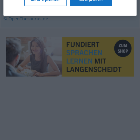
fixieren
,
halten
,
befestigen
,
klammern
© OpenThesaurus.de