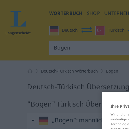
WÖRTERBUCH
SHOP
UNTERNE
Deutsch
Türkisch
Deutsch-Türkisch Wörterbuch
Bogen
Deutsch-Türkisch Übersetzung
"Bogen" Türkisch Übersetzung
Ihre Priv
Wir und un
„Bogen“
: männlich
eindeutige 
Technologie
aufgeführte