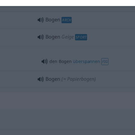
UMG
FIG
Bogen
ARCH
Bogen
Geige
SPORT
den Bogen
überspannen
FIG
Bogen
(≈ Papierbogen)