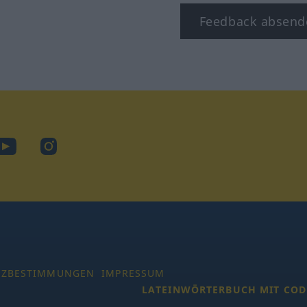
Feedback absend
ook
YouTube
Instagram
TZBESTIMMUNGEN
IMPRESSUM
LATEINWÖRTERBUCH MIT COD