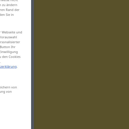
en zu ändern
eren Rand der
den Sie in
er Webseite und
 Vorauswahl
sonalisierter
Button Ihr
Einwilligung
zu den Cookies
.
zerklärung
.
eichern von
sung von