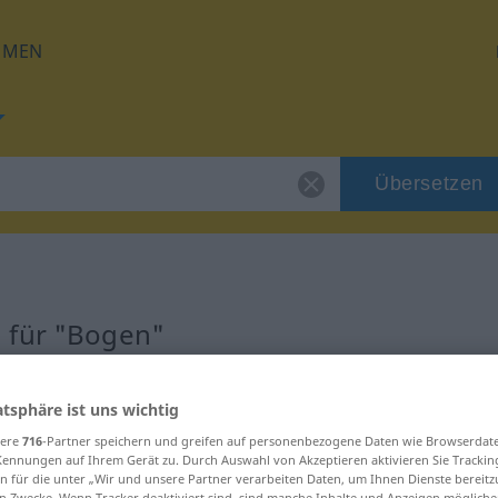
HMEN
Übersetzen
 für "Bogen"
atsphäre ist uns wichtig
sere
716
-Partner speichern und greifen auf personenbezogene Daten wie Browserdat
Kennungen auf Ihrem Gerät zu. Durch Auswahl von Akzeptieren aktivieren Sie Trackin
n für die unter „Wir und unsere Partner verarbeiten Daten, um Ihnen Dienste bereitz
n Zwecke. Wenn Tracker deaktiviert sind, sind manche Inhalte und Anzeigen mögliche