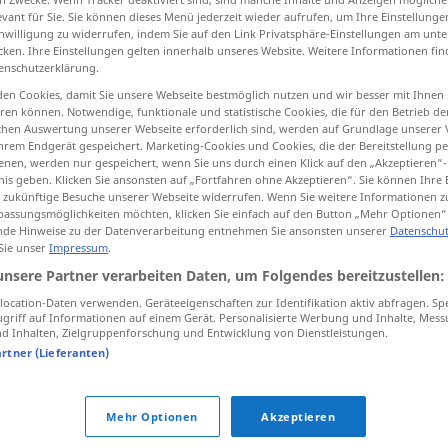
evant für Sie. Sie können dieses Menü jederzeit wieder aufrufen, um Ihre Einstellung
inwilligung zu widerrufen, indem Sie auf den Link Privatsphäre-Einstellungen am unt
cken. Ihre Einstellungen gelten innerhalb unseres Website. Weitere Informationen fin
enschutzerklärung.
tippen)
en Cookies, damit Sie unsere Webseite bestmöglich nutzen und wir besser mit Ihnen
en können. Notwendige, funktionale und statistische Cookies, die für den Betrieb d
yay
yaprak
ischen Auswertung unserer Webseite erforderlich sind, werden auf Grundlage unserer
hrem Endgerät gespeichert. Marketing-Cookies und Cookies, die der Bereitstellung per
nen, werden nur gespeichert, wenn Sie uns durch einen Klick auf den „Akzeptieren“-
nis geben. Klicken Sie ansonsten auf „Fortfahren ohne Akzeptieren“. Sie können Ihre 
ür zukünftige Besuche unserer Webseite widerrufen. Wenn Sie weitere Informationen 
assungsmöglichkeiten möchten, klicken Sie einfach auf den Button „Mehr Optionen“
Bogen
de Hinweise zu der Datenverarbeitung entnehmen Sie ansonsten unserer
Datenschut
 Sie unser
Impressum
.
unsere Partner verarbeiten Daten, um Folgendes bereitzustellen:
Bogen
ELEK
ocation-Daten verwenden. Geräteeigenschaften zur Identifikation aktiv abfragen. Sp
griff auf Informationen auf einem Gerät. Personalisierte Werbung und Inhalte, Mes
 Inhalten, Zielgruppenforschung und Entwicklung von Dienstleistungen.
artner (Lieferanten)
im hohen Bogen
hinausfliegen
UMG
FIG
Mehr Optionen
Akzeptieren
einen großen Bogen
machen
um