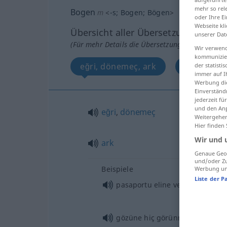
mehr so rel
Bogen
m
<
-s
;
Bogen
;
Bögen
>
oder Ihre E
Webseite kli
Übersicht aller Übersetzungen
unserer Dat
(Für mehr Details die Übersetzung anklicken/an
Wir verwend
kommunizier
eğri, dönemeç, ark
kemer
der statist
immer auf I
Werbung die
Einverständ
jederzeit f
und den Anp
eğri
,
dönemeç
Weitergehen
Hier finden
Wir und 
ark
Genaue Geol
und/oder Zu
Beispiele
Werbung und
Liste der P
pasaportu eline verilmek
(
)
-IN
gözüne hiç görünmemek
(
)
-IN