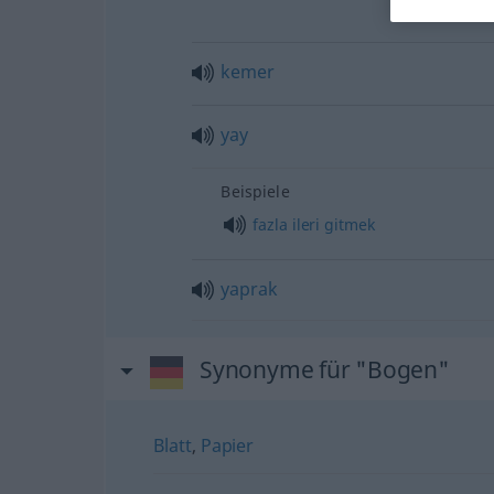
kemer
yay
Beispiele
fazla
ileri
gitmek
yaprak
Synonyme für "Bogen"
Blatt
,
Papier