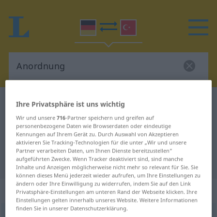
Deutsch-Türkisch Wörterbuch
Anordnung
Ihre Privatsphäre ist uns wichtig
Deutsch-Türkisch Übersetzung für
Wir und unsere
716
-Partner speichern und greifen auf
personenbezogene Daten wie Browserdaten oder eindeutige
"Anordnung"
Kennungen auf Ihrem Gerät zu. Durch Auswahl von Akzeptieren
aktivieren Sie Tracking-Technologien für die unter „Wir und unsere
Partner verarbeiten Daten, um Ihnen Dienste bereitzustellen“
aufgeführten Zwecke. Wenn Tracker deaktiviert sind, sind manche
"Anordnung" Türkisch Übersetzung
Inhalte und Anzeigen möglicherweise nicht mehr so relevant für Sie. Sie
können dieses Menü jederzeit wieder aufrufen, um Ihre Einstellungen zu
ändern oder Ihre Einwilligung zu widerrufen, indem Sie auf den Link
„Anordnung“
: weiblich
Privatsphäre-Einstellungen am unteren Rand der Webseite klicken. Ihre
Einstellungen gelten innerhalb unseres Website. Weitere Informationen
finden Sie in unserer Datenschutzerklärung.
Anordnung
f
<
Anordnung
;
-en
>