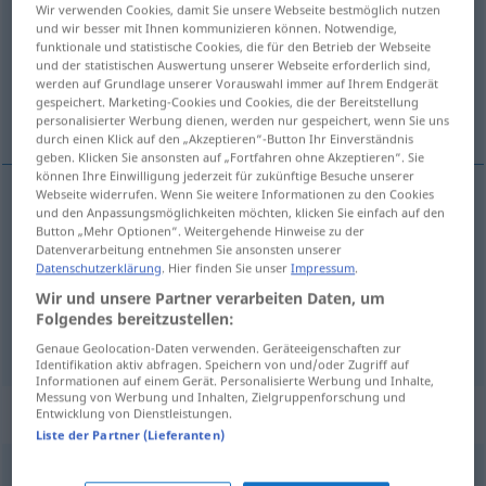
Wir verwenden Cookies, damit Sie unsere Webseite bestmöglich nutzen
und wir besser mit Ihnen kommunizieren können. Notwendige,
Übersicht aller Übersetzungen
funktionale und statistische Cookies, die für den Betrieb der Webseite
(Für mehr Details die Übersetzung anklicken/antippen)
und der statistischen Auswertung unserer Webseite erforderlich sind,
werden auf Grundlage unserer Vorauswahl immer auf Ihrem Endgerät
gespeichert. Marketing-Cookies und Cookies, die der Bereitstellung
yönerge, emir
sıra, düzen
personalisierter Werbung dienen, werden nur gespeichert, wenn Sie uns
durch einen Klick auf den „Akzeptieren“-Button Ihr Einverständnis
geben. Klicken Sie ansonsten auf „Fortfahren ohne Akzeptieren“. Sie
können Ihre Einwilligung jederzeit für zukünftige Besuche unserer
Webseite widerrufen. Wenn Sie weitere Informationen zu den Cookies
und den Anpassungsmöglichkeiten möchten, klicken Sie einfach auf den
yönerge
,
emir
Anordnung
Button „Mehr Optionen“. Weitergehende Hinweise zu der
Datenverarbeitung entnehmen Sie ansonsten unserer
Datenschutzerklärung
. Hier finden Sie unser
Impressum
.
Wir und unsere Partner verarbeiten Daten, um
Folgendes bereitzustellen:
sıra
,
düzen
Anordnung
(≈ Aufstellung)
Genaue Geolocation-Daten verwenden. Geräteeigenschaften zur
Identifikation aktiv abfragen. Speichern von und/oder Zugriff auf
Informationen auf einem Gerät. Personalisierte Werbung und Inhalte,
Messung von Werbung und Inhalten, Zielgruppenforschung und
Synonyme für "Anordnung"
Entwicklung von Dienstleistungen.
Liste der Partner (Lieferanten)