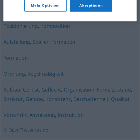
Anweisung
,
Auftrag
,
Order
,
Befehl
,
Aufgabe
,
Mandat
,
Mehr Optionen
Akzeptieren
Weisung
Positionierung
,
Komposition
Aufstellung
,
Spalier
,
Formation
Formation
Ordnung
,
Regelmäßigkeit
Aufbau
,
Gerüst
,
Geflecht
,
Organisation
,
Form
,
Zustand
,
Struktur
,
Gefüge
,
Konsistenz
,
Beschaffenheit
,
Qualität
Vorschrift
,
Anweisung
,
Instruktion
© OpenThesaurus.de