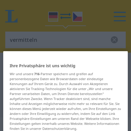
Deutsch-Tschechisch Wörterbuch
vermitteln
Ihre Privatsphäre ist uns wichtig
Deutsch-Tschechisch Übersetzung
Wir und unsere
716
-Partner speichern und greifen auf
personenbezogene Daten wie Browserdaten oder eindeutige
für "vermitteln"
Kennungen auf Ihrem Gerät zu. Durch Auswahl von Akzeptieren
aktivieren Sie Tracking-Technologien für die unter „Wir und unsere
Partner verarbeiten Daten, um Ihnen Dienste bereitzustellen“
"vermitteln" Tschechisch
aufgeführten Zwecke. Wenn Tracker deaktiviert sind, sind manche
Inhalte und Anzeigen möglicherweise nicht mehr so relevant für Sie. Sie
Übersetzung
können dieses Menü jederzeit wieder aufrufen, um Ihre Einstellungen zu
ändern oder Ihre Einwilligung zu widerrufen, indem Sie auf den Link
Privatsphäre-Einstellungen am unteren Rand der Webseite klicken. Ihre
„vermitteln“
Einstellungen gelten innerhalb unseres Website. Weitere Informationen
finden Sie in unserer Datenschutzerklärung.