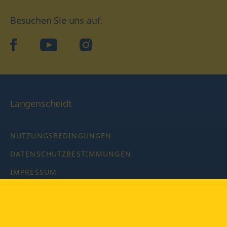
Besuchen Sie uns auf:
facebook
YouTube
Instagram
Langenscheidt
NUTZUNGSBEDINGUNGEN
DATENSCHUTZBESTIMMUNGEN
IMPRESSUM
PRIVATSPHÄRE-EINSTELLUNGEN
LATEINWÖRTERBUCH MIT CODE