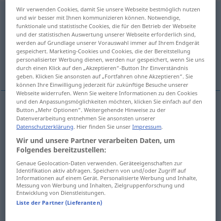
Wir verwenden Cookies, damit Sie unsere Webseite bestmöglich nutzen
vermitteln
<
e
,
ohne
ge
;
haben
>
und wir besser mit Ihnen kommunizieren können. Notwendige,
funktionale und statistische Cookies, die für den Betrieb der Webseite
Übersicht aller Übersetzungen
und der statistischen Auswertung unserer Webseite erforderlich sind,
werden auf Grundlage unserer Vorauswahl immer auf Ihrem Endgerät
(Für mehr Details die Übersetzung anklicken/antippen)
gespeichert. Marketing-Cookies und Cookies, die der Bereitstellung
personalisierter Werbung dienen, werden nur gespeichert, wenn Sie uns
zprostředkovávat, urovnávat, poskytovat
durch einen Klick auf den „Akzeptieren“-Button Ihr Einverständnis
geben. Klicken Sie ansonsten auf „Fortfahren ohne Akzeptieren“. Sie
können Ihre Einwilligung jederzeit für zukünftige Besuche unserer
Webseite widerrufen. Wenn Sie weitere Informationen zu den Cookies
und den Anpassungsmöglichkeiten möchten, klicken Sie einfach auf den
Button „Mehr Optionen“. Weitergehende Hinweise zu der
zprostředkovávat
<-ovat>
vermitteln
Geschäft,
Datenverarbeitung entnehmen Sie ansonsten unserer
Datenschutzerklärung
. Hier finden Sie unser
Impressum
.
Treffen
TEL
Wir und unsere Partner verarbeiten Daten, um
Folgendes bereitzustellen:
urovnávat
<-nat>
vermitteln
(schlichten) a
Genaue Geolocation-Daten verwenden. Geräteeigenschaften zur
Identifikation aktiv abfragen. Speichern von und/oder Zugriff auf
Informationen auf einem Gerät. Personalisierte Werbung und Inhalte,
poskytovat
<-tnout>
vermitteln
Eindruck,
Messung von Werbung und Inhalten, Zielgruppenforschung und
Entwicklung von Dienstleistungen.
Kenntnisse
Liste der Partner (Lieferanten)