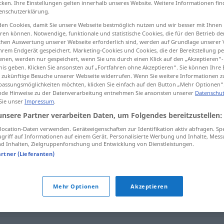
cken. Ihre Einstellungen gelten innerhalb unseres Website. Weitere Informationen fin
enschutzerklärung.
en Cookies, damit Sie unsere Webseite bestmöglich nutzen und wir besser mit Ihnen
en können. Notwendige, funktionale und statistische Cookies, die für den Betrieb d
ischen Auswertung unserer Webseite erforderlich sind, werden auf Grundlage unserer
tippen)
hrem Endgerät gespeichert. Marketing-Cookies und Cookies, die der Bereitstellung per
nen, werden nur gespeichert, wenn Sie uns durch einen Klick auf den „Akzeptieren“-
nis geben. Klicken Sie ansonsten auf „Fortfahren ohne Akzeptieren“. Sie können Ihre 
ür zukünftige Besuche unserer Webseite widerrufen. Wenn Sie weitere Informationen 
assungsmöglichkeiten möchten, klicken Sie einfach auf den Button „Mehr Optionen“
de Hinweise zu der Datenverarbeitung entnehmen Sie ansonsten unserer
Datenschut
 Sie unser
Impressum
.
unsere Partner verarbeiten Daten, um Folgendes bereitzustellen:
ovat
kohu co
jemanden et lehren
ocation-Daten verwenden. Geräteeigenschaften zur Identifikation aktiv abfragen. Sp
griff auf Informationen auf einem Gerät. Personalisierte Werbung und Inhalte, Mes
 Inhalten, Zielgruppenforschung und Entwicklung von Dienstleistungen.
artner (Lieferanten)
Mehr Optionen
Akzeptieren