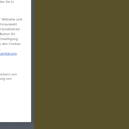
den Sie in
er Webseite und
 Vorauswahl
sonalisierter
Button Ihr
Einwilligung
zu den Cookies
.
zerklärung
.
eichern von
sung von