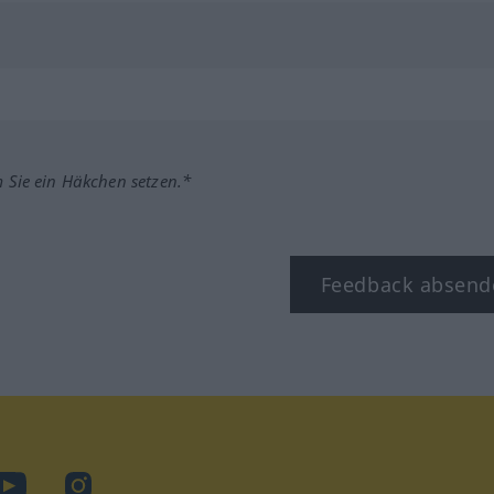
m Sie ein Häkchen setzen.*
Feedback absend
ook
YouTube
Instagram