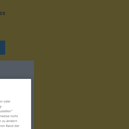
DE
en oder
g-
ustellen“
rweise nicht
en zu ändern
eren Rand der