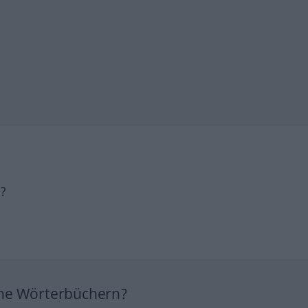
h?
ine Wörterbüchern?