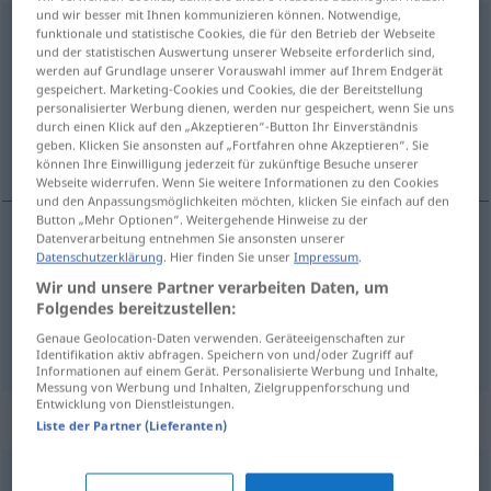
und wir besser mit Ihnen kommunizieren können. Notwendige,
einbläuen
funktionale und statistische Cookies, die für den Betrieb der Webseite
und der statistischen Auswertung unserer Webseite erforderlich sind,
werden auf Grundlage unserer Vorauswahl immer auf Ihrem Endgerät
Übersicht aller Übersetzungen
gespeichert. Marketing-Cookies und Cookies, die der Bereitstellung
(Für mehr Details die Übersetzung anklicken/antippen)
personalisierter Werbung dienen, werden nur gespeichert, wenn Sie uns
durch einen Klick auf den „Akzeptieren“-Button Ihr Einverständnis
geben. Klicken Sie ansonsten auf „Fortfahren ohne Akzeptieren“. Sie
vtloukat komu co do hlavy
können Ihre Einwilligung jederzeit für zukünftige Besuche unserer
Webseite widerrufen. Wenn Sie weitere Informationen zu den Cookies
und den Anpassungsmöglichkeiten möchten, klicken Sie einfach auf den
Button „Mehr Optionen“. Weitergehende Hinweise zu der
Datenverarbeitung entnehmen Sie ansonsten unserer
Beispiele
Datenschutzerklärung
. Hier finden Sie unser
Impressum
.
jemandem et einbläuen
UMG
Wir und unsere Partner verarbeiten Daten, um
Folgendes bereitzustellen:
vtloukat
<vtlouct>
komu co do hlavy
Genaue Geolocation-Daten verwenden. Geräteeigenschaften zur
Identifikation aktiv abfragen. Speichern von und/oder Zugriff auf
Informationen auf einem Gerät. Personalisierte Werbung und Inhalte,
Messung von Werbung und Inhalten, Zielgruppenforschung und
Entwicklung von Dienstleistungen.
Synonyme für "einbläuen"
Liste der Partner (Lieferanten)