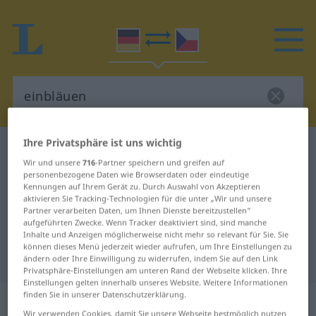
Ihre Privatsphäre ist uns wichtig
Deutsch-Tschechisch Wörterbuch
einbläuen
Wir und unsere
716
-Partner speichern und greifen auf
Deutsch-Tschechisch Übersetzung
personenbezogene Daten wie Browserdaten oder eindeutige
Kennungen auf Ihrem Gerät zu. Durch Auswahl von Akzeptieren
für "einbläuen"
aktivieren Sie Tracking-Technologien für die unter „Wir und unsere
Partner verarbeiten Daten, um Ihnen Dienste bereitzustellen“
aufgeführten Zwecke. Wenn Tracker deaktiviert sind, sind manche
"einbläuen" Tschechisch
Inhalte und Anzeigen möglicherweise nicht mehr so relevant für Sie. Sie
können dieses Menü jederzeit wieder aufrufen, um Ihre Einstellungen zu
Übersetzung
ändern oder Ihre Einwilligung zu widerrufen, indem Sie auf den Link
Privatsphäre-Einstellungen am unteren Rand der Webseite klicken. Ihre
Einstellungen gelten innerhalb unseres Website. Weitere Informationen
finden Sie in unserer Datenschutzerklärung.
„einbläuen“
Wir verwenden Cookies, damit Sie unsere Webseite bestmöglich nutzen