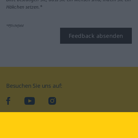
Häkchen setzen.*
*Pflichtfeld
Feedback absenden
Besuchen Sie uns auf:
facebook
YouTube
Instagram
Langenscheidt