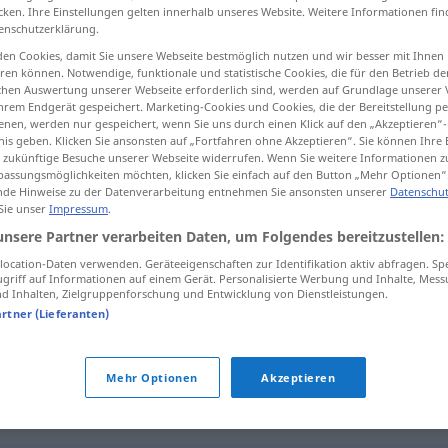
cken. Ihre Einstellungen gelten innerhalb unseres Website. Weitere Informationen fin
enschutzerklärung.
en Cookies, damit Sie unsere Webseite bestmöglich nutzen und wir besser mit Ihnen
en können. Notwendige, funktionale und statistische Cookies, die für den Betrieb d
tippen)
ischen Auswertung unserer Webseite erforderlich sind, werden auf Grundlage unserer
hrem Endgerät gespeichert. Marketing-Cookies und Cookies, die der Bereitstellung per
nen, werden nur gespeichert, wenn Sie uns durch einen Klick auf den „Akzeptieren“-
nis geben. Klicken Sie ansonsten auf „Fortfahren ohne Akzeptieren“. Sie können Ihre 
ür zukünftige Besuche unserer Webseite widerrufen. Wenn Sie weitere Informationen 
assungsmöglichkeiten möchten, klicken Sie einfach auf den Button „Mehr Optionen“
de Hinweise zu der Datenverarbeitung entnehmen Sie ansonsten unserer
Datenschut
 Sie unser
Impressum
.
sonderlich
unsere Partner verarbeiten Daten, um Folgendes bereitzustellen:
ocation-Daten verwenden. Geräteeigenschaften zur Identifikation aktiv abfragen. Sp
griff auf Informationen auf einem Gerät. Personalisierte Werbung und Inhalte, Mes
 Inhalten, Zielgruppenforschung und Entwicklung von Dienstleistungen.
nicht sonderlich
UMG
artner (Lieferanten)
kein
sonderlicher
Unterschied
Mehr Optionen
Akzeptieren