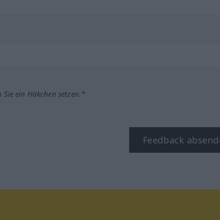
m Sie ein Häkchen setzen.*
Feedback absend