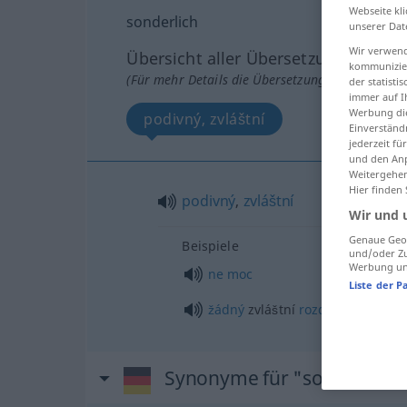
Webseite kli
sonderlich
unserer Dat
Wir verwend
Übersicht aller Übersetzungen
kommunizier
(Für mehr Details die Übersetzung anklicken/an
der statist
immer auf I
Werbung die
podivný, zvláštní
Einverständ
jederzeit f
und den Anp
Weitergehen
Hier finden
podivný
,
zvláštní
Wir und 
Genaue Geol
Beispiele
und/oder Zu
Werbung und
ne
moc
Liste der P
žádný
zvláštní
rozdíl
M
Synonyme für "sonderlich"