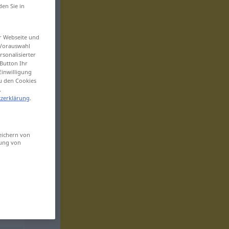
den Sie in
er Webseite und
 Vorauswahl
sonalisierter
Button Ihr
Einwilligung
zu den Cookies
.
zerklärung
.
eichern von
sung von