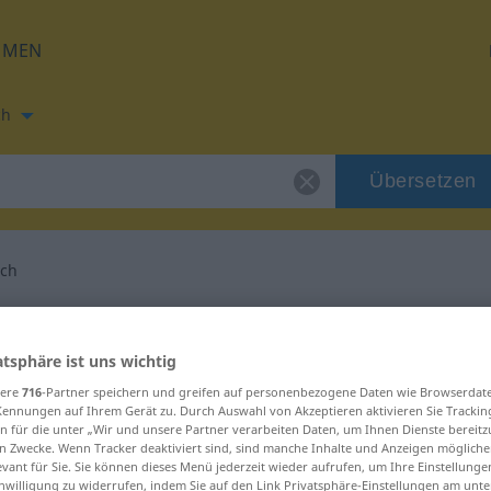
HMEN
ch
Übersetzen
ich
ung für "sonderlich"
atsphäre ist uns wichtig
setzung
sere
716
-Partner speichern und greifen auf personenbezogene Daten wie Browserdat
Kennungen auf Ihrem Gerät zu. Durch Auswahl von Akzeptieren aktivieren Sie Trackin
n für die unter „Wir und unsere Partner verarbeiten Daten, um Ihnen Dienste bereitz
n Zwecke. Wenn Tracker deaktiviert sind, sind manche Inhalte und Anzeigen mögliche
evant für Sie. Sie können dieses Menü jederzeit wieder aufrufen, um Ihre Einstellung
inwilligung zu widerrufen, indem Sie auf den Link Privatsphäre-Einstellungen am unt