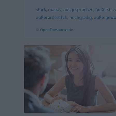
stark
,
massiv
,
ausgesprochen
,
äußerst
,
z
außerordentlich
,
hochgradig
,
außergewö
© OpenThesaurus.de