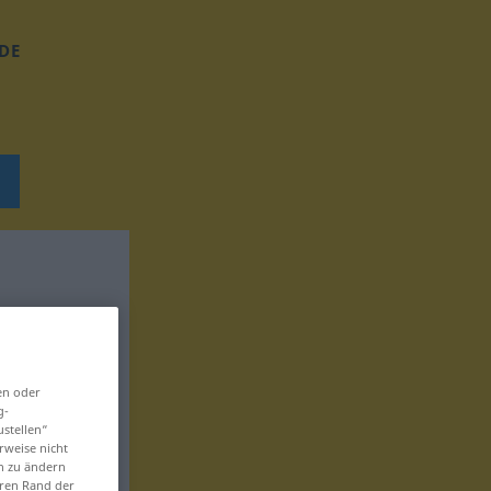
DE
en oder
g-
ustellen“
rweise nicht
en zu ändern
eren Rand der