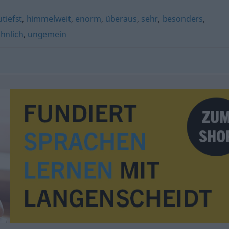
utiefst
,
himmelweit
,
enorm
,
überaus
,
sehr
,
besonders
,
hnlich
,
ungemein