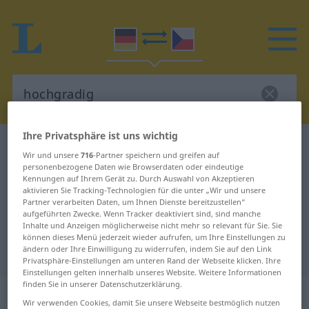
Ihre Privatsphäre ist uns wichtig
Deutsch-Tschechisch Wörterbuch
hochgradig
Wir und unsere
716
-Partner speichern und greifen auf
Deutsch-Tschechisch Übersetzung
personenbezogene Daten wie Browserdaten oder eindeutige
Kennungen auf Ihrem Gerät zu. Durch Auswahl von Akzeptieren
für "hochgradig"
aktivieren Sie Tracking-Technologien für die unter „Wir und unsere
Partner verarbeiten Daten, um Ihnen Dienste bereitzustellen“
aufgeführten Zwecke. Wenn Tracker deaktiviert sind, sind manche
Inhalte und Anzeigen möglicherweise nicht mehr so relevant für Sie. Sie
"hochgradig" Tschechisch
können dieses Menü jederzeit wieder aufrufen, um Ihre Einstellungen zu
ändern oder Ihre Einwilligung zu widerrufen, indem Sie auf den Link
Übersetzung
Privatsphäre-Einstellungen am unteren Rand der Webseite klicken. Ihre
Einstellungen gelten innerhalb unseres Website. Weitere Informationen
finden Sie in unserer Datenschutzerklärung.
„hochgradig“
Wir verwenden Cookies, damit Sie unsere Webseite bestmöglich nutzen