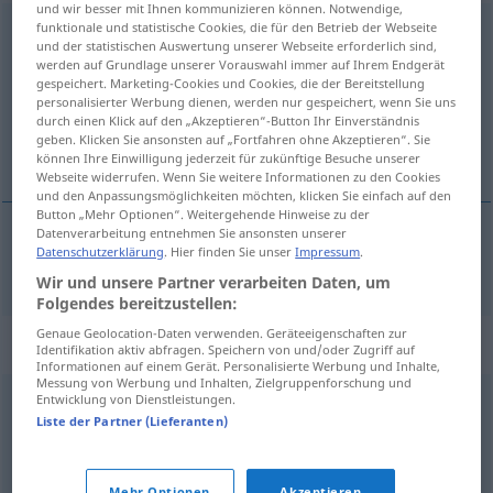
und wir besser mit Ihnen kommunizieren können. Notwendige,
funktionale und statistische Cookies, die für den Betrieb der Webseite
hochgradig
und der statistischen Auswertung unserer Webseite erforderlich sind,
werden auf Grundlage unserer Vorauswahl immer auf Ihrem Endgerät
Übersicht aller Übersetzungen
gespeichert. Marketing-Cookies und Cookies, die der Bereitstellung
(Für mehr Details die Übersetzung anklicken/antippen)
personalisierter Werbung dienen, werden nur gespeichert, wenn Sie uns
durch einen Klick auf den „Akzeptieren“-Button Ihr Einverständnis
geben. Klicken Sie ansonsten auf „Fortfahren ohne Akzeptieren“. Sie
značný
können Ihre Einwilligung jederzeit für zukünftige Besuche unserer
Webseite widerrufen. Wenn Sie weitere Informationen zu den Cookies
und den Anpassungsmöglichkeiten möchten, klicken Sie einfach auf den
Button „Mehr Optionen“. Weitergehende Hinweise zu der
Datenverarbeitung entnehmen Sie ansonsten unserer
Datenschutzerklärung
. Hier finden Sie unser
Impressum
.
značný
hochgradig
Wir und unsere Partner verarbeiten Daten, um
Folgendes bereitzustellen:
Genaue Geolocation-Daten verwenden. Geräteeigenschaften zur
Synonyme für "hochgradig"
Identifikation aktiv abfragen. Speichern von und/oder Zugriff auf
Informationen auf einem Gerät. Personalisierte Werbung und Inhalte,
Messung von Werbung und Inhalten, Zielgruppenforschung und
Entwicklung von Dienstleistungen.
sonderlich
,
stark
,
massiv
,
ausgesprochen
,
äußerst
,
Liste der Partner (Lieferanten)
zutiefst
,
himmelweit
,
enorm
,
überaus
,
sehr
,
besonders
,
außerordentlich
,
außergewöhnlich
,
ungemein
Mehr Optionen
Akzeptieren