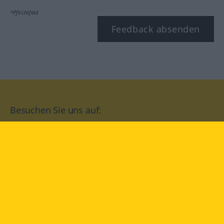
*Pflichtfeld
Feedback absenden
Besuchen Sie uns auf:
facebook
YouTube
Instagram
Langenscheidt