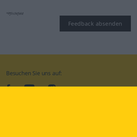
*Pflichtfeld
Feedback absenden
Besuchen Sie uns auf:
facebook
YouTube
Instagram
Langenscheidt