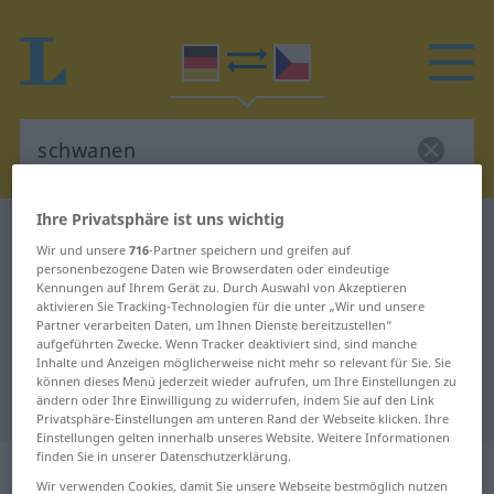
Ihre Privatsphäre ist uns wichtig
Deutsch-Tschechisch Wörterbuch
schwanen
Wir und unsere
716
-Partner speichern und greifen auf
Deutsch-Tschechisch Übersetzung
personenbezogene Daten wie Browserdaten oder eindeutige
Kennungen auf Ihrem Gerät zu. Durch Auswahl von Akzeptieren
für "schwanen"
aktivieren Sie Tracking-Technologien für die unter „Wir und unsere
Partner verarbeiten Daten, um Ihnen Dienste bereitzustellen“
aufgeführten Zwecke. Wenn Tracker deaktiviert sind, sind manche
Inhalte und Anzeigen möglicherweise nicht mehr so relevant für Sie. Sie
"schwanen" Tschechisch
können dieses Menü jederzeit wieder aufrufen, um Ihre Einstellungen zu
Übersetzung
ändern oder Ihre Einwilligung zu widerrufen, indem Sie auf den Link
Privatsphäre-Einstellungen am unteren Rand der Webseite klicken. Ihre
Einstellungen gelten innerhalb unseres Website. Weitere Informationen
finden Sie in unserer Datenschutzerklärung.
„schwanen“
Wir verwenden Cookies, damit Sie unsere Webseite bestmöglich nutzen