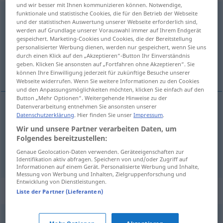
und wir besser mit Ihnen kommunizieren können. Notwendige,
funktionale und statistische Cookies, die für den Betrieb der Webseite
schwanen
und der statistischen Auswertung unserer Webseite erforderlich sind,
werden auf Grundlage unserer Vorauswahl immer auf Ihrem Endgerät
Übersicht aller Übersetzungen
gespeichert. Marketing-Cookies und Cookies, die der Bereitstellung
(Für mehr Details die Übersetzung anklicken/antippen)
personalisierter Werbung dienen, werden nur gespeichert, wenn Sie uns
durch einen Klick auf den „Akzeptieren“-Button Ihr Einverständnis
geben. Klicken Sie ansonsten auf „Fortfahren ohne Akzeptieren“. Sie
tuším nĕco
können Ihre Einwilligung jederzeit für zukünftige Besuche unserer
Webseite widerrufen. Wenn Sie weitere Informationen zu den Cookies
und den Anpassungsmöglichkeiten möchten, klicken Sie einfach auf den
Button „Mehr Optionen“. Weitergehende Hinweise zu der
Datenverarbeitung entnehmen Sie ansonsten unserer
Beispiele
Datenschutzerklärung
. Hier finden Sie unser
Impressum
.
mir schwant
etwas
UMG
Wir und unsere Partner verarbeiten Daten, um
Folgendes bereitzustellen:
tuším
nĕco
Genaue Geolocation-Daten verwenden. Geräteeigenschaften zur
Identifikation aktiv abfragen. Speichern von und/oder Zugriff auf
Informationen auf einem Gerät. Personalisierte Werbung und Inhalte,
Messung von Werbung und Inhalten, Zielgruppenforschung und
Entwicklung von Dienstleistungen.
Synonyme für "schwanen"
Liste der Partner (Lieferanten)