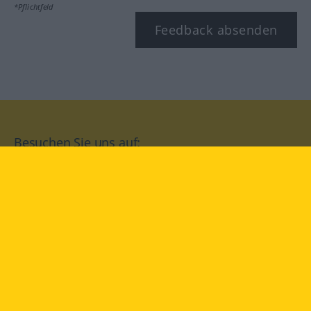
*Pflichtfeld
Feedback absenden
Besuchen Sie uns auf:
facebook
YouTube
Instagram
Langenscheidt
NUTZUNGSBEDINGUNGEN