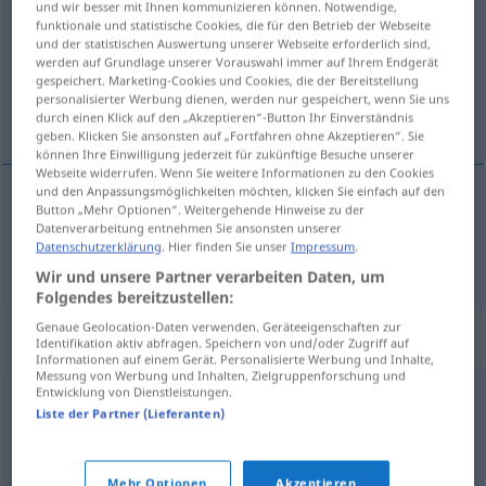
und wir besser mit Ihnen kommunizieren können. Notwendige,
funktionale und statistische Cookies, die für den Betrieb der Webseite
Übersicht aller Übersetzungen
und der statistischen Auswertung unserer Webseite erforderlich sind,
werden auf Grundlage unserer Vorauswahl immer auf Ihrem Endgerät
(Für mehr Details die Übersetzung anklicken/antippen)
gespeichert. Marketing-Cookies und Cookies, die der Bereitstellung
personalisierter Werbung dienen, werden nur gespeichert, wenn Sie uns
tušit
durch einen Klick auf den „Akzeptieren“-Button Ihr Einverständnis
geben. Klicken Sie ansonsten auf „Fortfahren ohne Akzeptieren“. Sie
können Ihre Einwilligung jederzeit für zukünftige Besuche unserer
Webseite widerrufen. Wenn Sie weitere Informationen zu den Cookies
und den Anpassungsmöglichkeiten möchten, klicken Sie einfach auf den
Button „Mehr Optionen“. Weitergehende Hinweise zu der
<vy>
tušit
ahnen
Datenverarbeitung entnehmen Sie ansonsten unserer
Datenschutzerklärung
. Hier finden Sie unser
Impressum
.
Wir und unsere Partner verarbeiten Daten, um
Folgendes bereitzustellen:
Genaue Geolocation-Daten verwenden. Geräteeigenschaften zur
Synonyme für "ahnen"
Identifikation aktiv abfragen. Speichern von und/oder Zugriff auf
Informationen auf einem Gerät. Personalisierte Werbung und Inhalte,
Messung von Werbung und Inhalten, Zielgruppenforschung und
Entwicklung von Dienstleistungen.
voraussehen
,
vorausahnen
,
erwarten
,
(jemandem)
Liste der Partner (Lieferanten)
schwanen
,
wittern
,
vorhersehen
Mehr Optionen
Akzeptieren