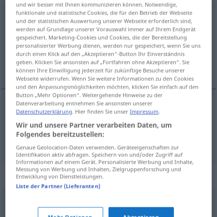
und wir besser mit Ihnen kommunizieren können. Notwendige,
funktionale und statistische Cookies, die für den Betrieb der Webseite
Exekutive
f
<
Exekutive
;
-n
>
und der statistischen Auswertung unserer Webseite erforderlich sind,
werden auf Grundlage unserer Vorauswahl immer auf Ihrem Endgerät
Übersicht aller Übersetzungen
gespeichert. Marketing-Cookies und Cookies, die der Bereitstellung
(Für mehr Details die Übersetzung anklicken/antippen)
personalisierter Werbung dienen, werden nur gespeichert, wenn Sie uns
durch einen Klick auf den „Akzeptieren“-Button Ihr Einverständnis
geben. Klicken Sie ansonsten auf „Fortfahren ohne Akzeptieren“. Sie
exekutiva, výkonná moc
können Ihre Einwilligung jederzeit für zukünftige Besuche unserer
Webseite widerrufen. Wenn Sie weitere Informationen zu den Cookies
und den Anpassungsmöglichkeiten möchten, klicken Sie einfach auf den
Button „Mehr Optionen“. Weitergehende Hinweise zu der
Datenverarbeitung entnehmen Sie ansonsten unserer
Datenschutzerklärung
. Hier finden Sie unser
Impressum
.
exekutiva
f
Exekutive
POL
Wir und unsere Partner verarbeiten Daten, um
Folgendes bereitzustellen:
výkonná
moc
f
Exekutive
POL
Genaue Geolocation-Daten verwenden. Geräteeigenschaften zur
Identifikation aktiv abfragen. Speichern von und/oder Zugriff auf
Informationen auf einem Gerät. Personalisierte Werbung und Inhalte,
Messung von Werbung und Inhalten, Zielgruppenforschung und
Synonyme für "Exekutive"
Entwicklung von Dienstleistungen.
Liste der Partner (Lieferanten)
Obrigkeit
,
Regierung
,
Staatsgewalt
,
Verwaltung