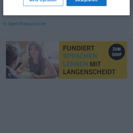
Mehr Optionen
Akzeptieren
(ausführendes) Organ
,
(wirkende) Kraft
© OpenThesaurus.de