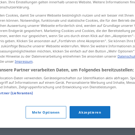
cken. Ihre Einstellungen gelten innerhalb unseres Website. Weitere Informationen fin
enschutzerklärung.
en Cookies, damit Sie unsere Webseite bestmöglich nutzen und wir besser mit Ihnen
en können. Notwendige, funktionale und statistische Cookies, die für den Betrieb d
ischen Auswertung unserer Webseite erforderlich sind, werden auf Grundlage unserer
tippen)
hrem Endgerät gespeichert. Marketing-Cookies und Cookies, die der Bereitstellung per
nen, werden nur gespeichert, wenn Sie uns durch einen Klick auf den „Akzeptieren“-
nis geben. Klicken Sie ansonsten auf „Fortfahren ohne Akzeptieren“. Sie können Ihre 
ür zukünftige Besuche unserer Webseite widerrufen. Wenn Sie weitere Informationen 
assungsmöglichkeiten möchten, klicken Sie einfach auf den Button „Mehr Optionen“
de Hinweise zu der Datenverarbeitung entnehmen Sie ansonsten unserer
Datenschut
 Sie unser
Impressum
.
Verwaltung
unsere Partner verarbeiten Daten, um Folgendes bereitzustellen:
ocation-Daten verwenden. Geräteeigenschaften zur Identifikation aktiv abfragen. Sp
griff auf Informationen auf einem Gerät. Personalisierte Werbung und Inhalte, Mes
"
 Inhalten, Zielgruppenforschung und Entwicklung von Dienstleistungen.
artner (Lieferanten)
rwaltungsapparat
,
Apparat(e)
Mehr Optionen
Akzeptieren
walt