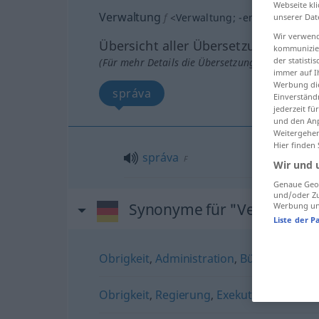
Webseite kli
Verwaltung
f
<
Verwaltung
;
-en
>
unserer Dat
Wir verwend
Übersicht aller Übersetzungen
kommunizier
der statist
(Für mehr Details die Übersetzung anklicken/an
immer auf I
Werbung die
správa
Einverständ
jederzeit f
und den Anp
Weitergehen
Hier finden
správa
F
Wir und 
Genaue Geol
und/oder Zu
Synonyme für "Verwaltung
Werbung und
Liste der P
Obrigkeit
,
Administration
,
Bürokratie
,
Ve
Obrigkeit
,
Regierung
,
Exekutive
,
Staatsge