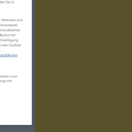
den Sie in
er Webseite und
 Vorauswahl
sonalisierter
Button Ihr
Einwilligung
zu den Cookies
.
zerklärung
.
eichern von
sung von