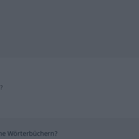
h?
ine Wörterbüchern?