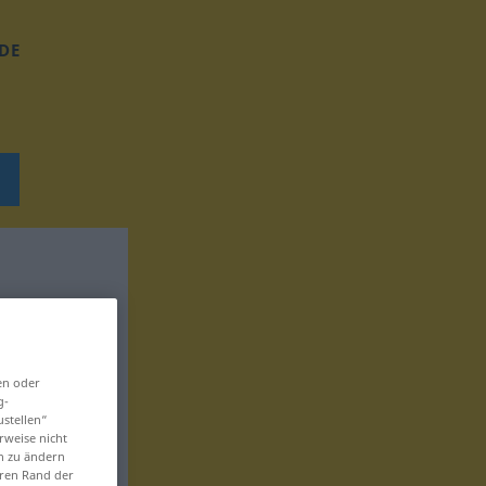
DE
en oder
g-
ustellen“
rweise nicht
en zu ändern
eren Rand der