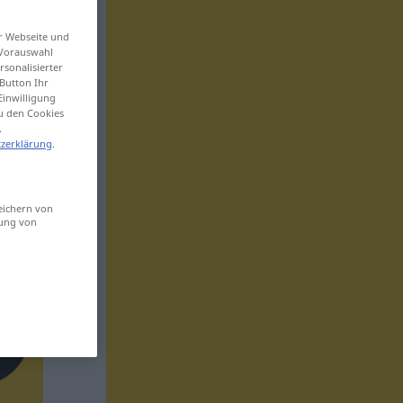
er Webseite und
 Vorauswahl
sonalisierter
Button Ihr
Einwilligung
zu den Cookies
.
zerklärung
.
eichern von
sung von