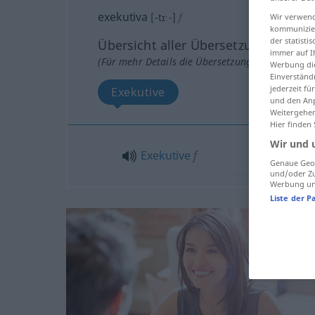
exekutiva
[-tɪː-]
f
Wir verwend
kommunizier
der statist
Übersicht aller Übersetzungen
immer auf I
(Für mehr Details die Übersetzung anklicken/an
Werbung die
Einverständ
jederzeit f
Exekutive
und den Anp
Weitergehen
Hier finden
Wir und 
Exekutive
f
Genaue Geol
und/oder Zu
Werbung und
Liste der P