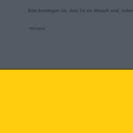
Bitte bestätigen Sie, dass Sie ein Mensch sind, inde
*Pflichtfeld
Besuchen Sie uns auf:
faceb
Langenscheidt