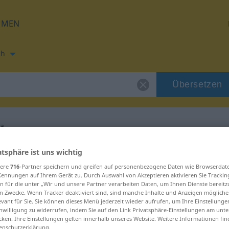
HMEN
ch
Übersetzen
va
ung für "exekutiva"
atsphäre ist uns wichtig
sere
716
-Partner speichern und greifen auf personenbezogene Daten wie Browserdat
Kennungen auf Ihrem Gerät zu. Durch Auswahl von Akzeptieren aktivieren Sie Trackin
ung
n für die unter „Wir und unsere Partner verarbeiten Daten, um Ihnen Dienste bereitz
n Zwecke. Wenn Tracker deaktiviert sind, sind manche Inhalte und Anzeigen mögliche
evant für Sie. Sie können dieses Menü jederzeit wieder aufrufen, um Ihre Einstellung
inwilligung zu widerrufen, indem Sie auf den Link Privatsphäre-Einstellungen am unt
cken. Ihre Einstellungen gelten innerhalb unseres Website. Weitere Informationen fin
enschutzerklärung.