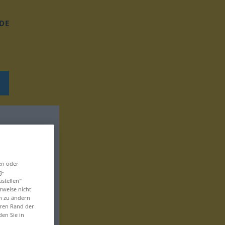
DE
en oder
g-
ustellen“
rweise nicht
en zu ändern
eren Rand der
den Sie in