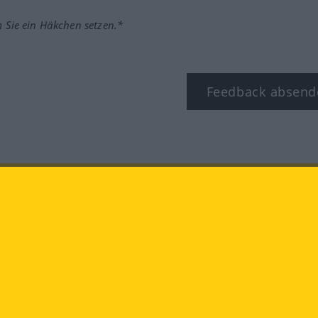
m Sie ein Häkchen setzen.*
Feedback absend
ook
YouTube
Instagram