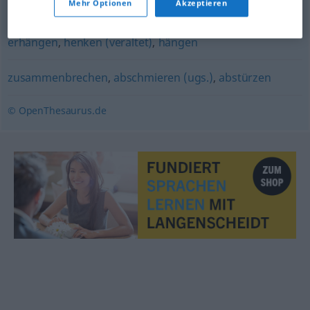
Mehr Optionen
Akzeptieren
(sich) erhängen
erhängen
,
henken (veraltet)
,
hängen
zusammenbrechen
,
abschmieren (ugs.)
,
abstürzen
© OpenThesaurus.de