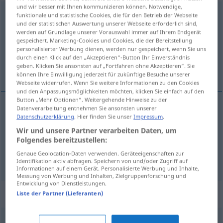
und wir besser mit Ihnen kommunizieren können. Notwendige,
aufhängen
funktionale und statistische Cookies, die für den Betrieb der Webseite
und der statistischen Auswertung unserer Webseite erforderlich sind,
werden auf Grundlage unserer Vorauswahl immer auf Ihrem Endgerät
Übersicht aller Übersetzungen
gespeichert. Marketing-Cookies und Cookies, die der Bereitstellung
(Für mehr Details die Übersetzung anklicken/antippen)
personalisierter Werbung dienen, werden nur gespeichert, wenn Sie uns
durch einen Klick auf den „Akzeptieren“-Button Ihr Einverständnis
geben. Klicken Sie ansonsten auf „Fortfahren ohne Akzeptieren“. Sie
vĕšet, vĕšet
können Ihre Einwilligung jederzeit für zukünftige Besuche unserer
Webseite widerrufen. Wenn Sie weitere Informationen zu den Cookies
und den Anpassungsmöglichkeiten möchten, klicken Sie einfach auf den
Button „Mehr Optionen“. Weitergehende Hinweise zu der
Datenverarbeitung entnehmen Sie ansonsten unserer
Datenschutzerklärung
. Hier finden Sie unser
Impressum
.
vĕšet
<povĕsit>
aufhängen
Gegenstand
Wir und unsere Partner verarbeiten Daten, um
Folgendes bereitzustellen:
vĕšet
<obĕsit>
aufhängen
erhängen
Genaue Geolocation-Daten verwenden. Geräteeigenschaften zur
Identifikation aktiv abfragen. Speichern von und/oder Zugriff auf
Informationen auf einem Gerät. Personalisierte Werbung und Inhalte,
Messung von Werbung und Inhalten, Zielgruppenforschung und
Entwicklung von Dienstleistungen.
Synonyme für "aufhängen"
Liste der Partner (Lieferanten)