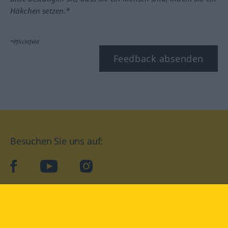
Häkchen setzen.*
*Pflichtfeld
Feedback absenden
Besuchen Sie uns auf:
facebook
YouTube
Instagram
Langenscheidt