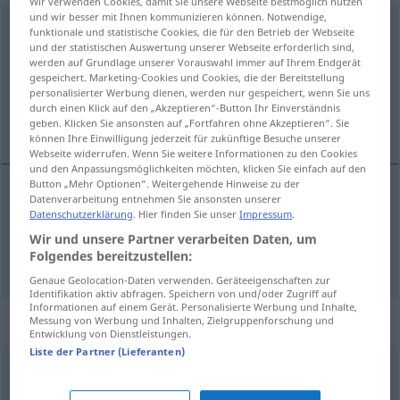
Wir verwenden Cookies, damit Sie unsere Webseite bestmöglich nutzen
und wir besser mit Ihnen kommunizieren können. Notwendige,
abstürzen
<
sein
>
funktionale und statistische Cookies, die für den Betrieb der Webseite
und der statistischen Auswertung unserer Webseite erforderlich sind,
Übersicht aller Übersetzungen
werden auf Grundlage unserer Vorauswahl immer auf Ihrem Endgerät
gespeichert. Marketing-Cookies und Cookies, die der Bereitstellung
(Für mehr Details die Übersetzung anklicken/antippen)
personalisierter Werbung dienen, werden nur gespeichert, wenn Sie uns
durch einen Klick auf den „Akzeptieren“-Button Ihr Einverständnis
spadat, řítit se
geben. Klicken Sie ansonsten auf „Fortfahren ohne Akzeptieren“. Sie
können Ihre Einwilligung jederzeit für zukünftige Besuche unserer
Webseite widerrufen. Wenn Sie weitere Informationen zu den Cookies
und den Anpassungsmöglichkeiten möchten, klicken Sie einfach auf den
Button „Mehr Optionen“. Weitergehende Hinweise zu der
Datenverarbeitung entnehmen Sie ansonsten unserer
spadat
<-dnout>
abstürzen
Datenschutzerklärung
. Hier finden Sie unser
Impressum
.
Wir und unsere Partner verarbeiten Daten, um
<z>
řítit se
abstürzen
Folgendes bereitzustellen:
Genaue Geolocation-Daten verwenden. Geräteeigenschaften zur
Identifikation aktiv abfragen. Speichern von und/oder Zugriff auf
Informationen auf einem Gerät. Personalisierte Werbung und Inhalte,
Synonyme für "abstürzen"
Messung von Werbung und Inhalten, Zielgruppenforschung und
Entwicklung von Dienstleistungen.
Liste der Partner (Lieferanten)
(stark) einbrechen (fig., variabel)
,
(stark) sinken (Kurse,