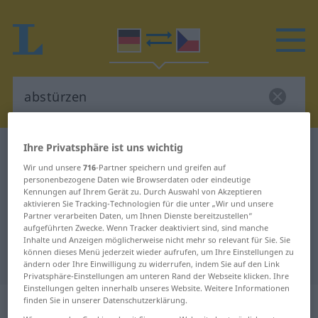
Ihre Privatsphäre ist uns wichtig
Deutsch-Tschechisch Wörterbuch
abstürzen
Wir und unsere
716
-Partner speichern und greifen auf
Deutsch-Tschechisch Übersetzung
personenbezogene Daten wie Browserdaten oder eindeutige
für "abstürzen"
Kennungen auf Ihrem Gerät zu. Durch Auswahl von Akzeptieren
aktivieren Sie Tracking-Technologien für die unter „Wir und unsere
Partner verarbeiten Daten, um Ihnen Dienste bereitzustellen“
aufgeführten Zwecke. Wenn Tracker deaktiviert sind, sind manche
"abstürzen" Tschechisch
Inhalte und Anzeigen möglicherweise nicht mehr so relevant für Sie. Sie
können dieses Menü jederzeit wieder aufrufen, um Ihre Einstellungen zu
Übersetzung
ändern oder Ihre Einwilligung zu widerrufen, indem Sie auf den Link
Privatsphäre-Einstellungen am unteren Rand der Webseite klicken. Ihre
Einstellungen gelten innerhalb unseres Website. Weitere Informationen
„abstürzen“
finden Sie in unserer Datenschutzerklärung.