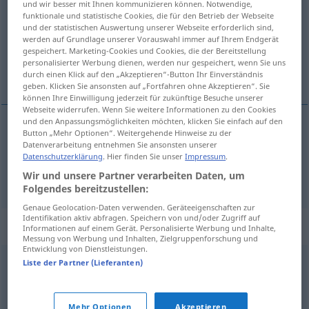
und wir besser mit Ihnen kommunizieren können. Notwendige,
funktionale und statistische Cookies, die für den Betrieb der Webseite
Übersicht aller Übersetzungen
und der statistischen Auswertung unserer Webseite erforderlich sind,
werden auf Grundlage unserer Vorauswahl immer auf Ihrem Endgerät
(Für mehr Details die Übersetzung anklicken/antippen)
gespeichert. Marketing-Cookies und Cookies, die der Bereitstellung
personalisierter Werbung dienen, werden nur gespeichert, wenn Sie uns
hender, partir
durch einen Klick auf den „Akzeptieren“-Button Ihr Einverständnis
geben. Klicken Sie ansonsten auf „Fortfahren ohne Akzeptieren“. Sie
können Ihre Einwilligung jederzeit für zukünftige Besuche unserer
Webseite widerrufen. Wenn Sie weitere Informationen zu den Cookies
und den Anpassungsmöglichkeiten möchten, klicken Sie einfach auf den
Button „Mehr Optionen“. Weitergehende Hinweise zu der
hender
zerspalten
Datenverarbeitung entnehmen Sie ansonsten unserer
Datenschutzerklärung
. Hier finden Sie unser
Impressum
.
partir
zerspalten
Wir und unsere Partner verarbeiten Daten, um
Folgendes bereitzustellen:
Genaue Geolocation-Daten verwenden. Geräteeigenschaften zur
Identifikation aktiv abfragen. Speichern von und/oder Zugriff auf
Synonyme für "zerspalten"
Informationen auf einem Gerät. Personalisierte Werbung und Inhalte,
Messung von Werbung und Inhalten, Zielgruppenforschung und
Entwicklung von Dienstleistungen.
Liste der Partner (Lieferanten)
auseinandernehmen
,
zerteilen
,
zertrennen
,
zersplittern
,
zergliedern
,
zersetzen
,
pulverisieren
,
zerlegen
,
teilen
,
Mehr Optionen
Akzeptieren