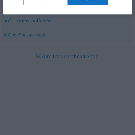
trennen
,
abwracken
,
unterteilen
,
spalten
,
atomisieren
,
aufspalten
,
aufteilen
,
demontieren
,
tranchieren
,
auftrennen
,
auflösen
© OpenThesaurus.de