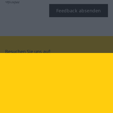
*Pflichtfeld
Feedback absenden
Besuchen Sie uns auf:
facebook
YouTube
Instagram
Langenscheidt
NUTZUNGSBEDINGUNGEN