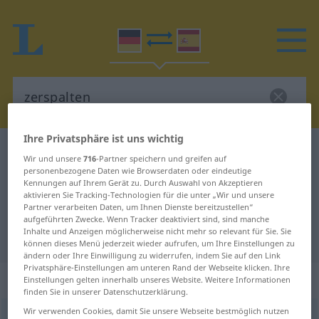
Ihre Privatsphäre ist uns wichtig
Deutsch-Spanisch Wörterbuch
zerspalten
Wir und unsere
716
-Partner speichern und greifen auf
Deutsch-Spanisch Übersetzung für
personenbezogene Daten wie Browserdaten oder eindeutige
Kennungen auf Ihrem Gerät zu. Durch Auswahl von Akzeptieren
"zerspalten"
aktivieren Sie Tracking-Technologien für die unter „Wir und unsere
Partner verarbeiten Daten, um Ihnen Dienste bereitzustellen“
aufgeführten Zwecke. Wenn Tracker deaktiviert sind, sind manche
Inhalte und Anzeigen möglicherweise nicht mehr so relevant für Sie. Sie
"zerspalten" Spanisch Übersetzung
können dieses Menü jederzeit wieder aufrufen, um Ihre Einstellungen zu
ändern oder Ihre Einwilligung zu widerrufen, indem Sie auf den Link
Privatsphäre-Einstellungen am unteren Rand der Webseite klicken. Ihre
„zerspalten“
: transitives Verb
Einstellungen gelten innerhalb unseres Website. Weitere Informationen
finden Sie in unserer Datenschutzerklärung.
Wir verwenden Cookies, damit Sie unsere Webseite bestmöglich nutzen
zerspalten
v/t
<
ohne
ge-
>