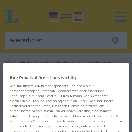
Deutsch-Spanisch Wörterbuch
wiederholen
Deutsch-Spanisch Übersetzung für
Ihre Privatsphäre ist uns wichtig
"wiederholen"
Wir und unsere
716
-Partner speichern und greifen auf
personenbezogene Daten wie Browserdaten oder eindeutige
Kennungen auf Ihrem Gerät zu. Durch Auswahl von Akzeptieren
"wiederholen" Spanisch
aktivieren Sie Tracking-Technologien für die unter „Wir und unsere
Partner verarbeiten Daten, um Ihnen Dienste bereitzustellen“
Übersetzung
aufgeführten Zwecke. Wenn Tracker deaktiviert sind, sind manche
Inhalte und Anzeigen möglicherweise nicht mehr so relevant für Sie. Sie
können dieses Menü jederzeit wieder aufrufen, um Ihre Einstellungen zu
„wiederholen“
: transitives Verb
ändern oder Ihre Einwilligung zu widerrufen, indem Sie auf den Link
Privatsphäre-Einstellungen am unteren Rand der Webseite klicken. Ihre