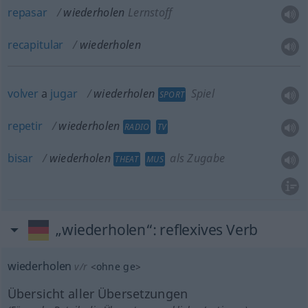
repasar
wiederholen
Lernstoff
recapitular
wiederholen
volver
a
jugar
wiederholen
Spiel
SPORT
repetir
wiederholen
RADIO
TV
bisar
wiederholen
als Zugabe
THEAT
MUS
„wiederholen“
: reflexives Verb
wiederholen
v/r
<
ohne
ge
>
Übersicht aller Übersetzungen