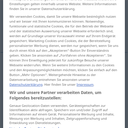
Einstellungen gelten innerhalb unseres Website. Weitere Informationen
wiederholen
v/t
<
sep
>
finden Sie in unserer Datenschutzerklärung.
Wir verwenden Cookies, damit Sie unsere Webseite bestmöglich nutzen
Übersicht aller Übersetzungen
und wir besser mit Ihnen kommunizieren können. Notwendige,
(Für mehr Details die Übersetzung anklicken/antippen)
funktionale und statistische Cookies, die für den Betrieb der Webseite
und der statistischen Auswertung unserer Webseite erforderlich sind,
werden auf Grundlage unserer Vorauswahl immer auf Ihrem Endgerät
ir a recoger...
gespeichert. Marketing-Cookies und Cookies, die der Bereitstellung
personalisierter Werbung dienen, werden nur gespeichert, wenn Sie uns
durch einen Klick auf den „Akzeptieren“-Button Ihr Einverständnis
geben. Klicken Sie ansonsten auf „Fortfahren ohne Akzeptieren“. Sie
können Ihre Einwilligung jederzeit für zukünftige Besuche unserer
Beispiele
Webseite widerrufen. Wenn Sie weitere Informationen zu den Cookies
und den Anpassungsmöglichkeiten möchten, klicken Sie einfach auf den
(sich
etwas
wiederholen
DAT
)
Button „Mehr Optionen“. Weitergehende Hinweise zu der
Datenverarbeitung entnehmen Sie ansonsten unserer
ir
a
recoger
a/c
Datenschutzerklärung
. Hier finden Sie unser
Impressum
.
Wir und unsere Partner verarbeiten Daten, um
ir
a
recuperar
a/c
Folgendes bereitzustellen:
Genaue Geolocation-Daten verwenden. Geräteeigenschaften zur
ir
a
buscar
a/c
Identifikation aktiv abfragen. Speichern von und/oder Zugriff auf
Informationen auf einem Gerät. Personalisierte Werbung und Inhalte,
Messung von Werbung und Inhalten, Zielgruppenforschung und
Entwicklung von Dienstleistungen.