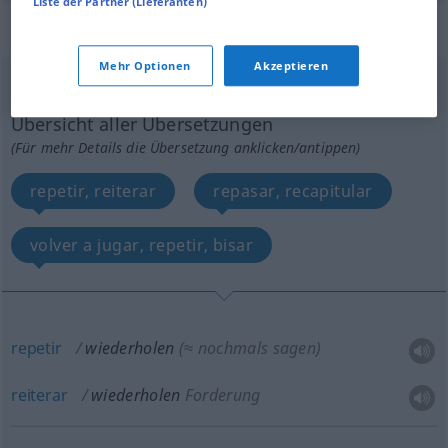
Liste der Partner (Lieferanten)
„wiederholen“
: transitives Verb
Mehr Optionen
Akzeptieren
wiederholen
v/t
<
ohne
ge
>
Übersicht aller Übersetzungen
(Für mehr Details die Übersetzung anklicken/antippen)
repetir, reiterar
repasar, recapitular
volver a jugar, repetir, bisar
repetir
wiederholen
(≈ nochmals sagen)
reiterar
wiederholen
Forderung