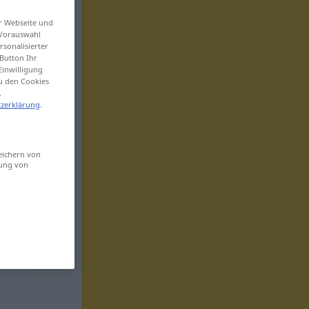
er Webseite und
 Vorauswahl
sonalisierter
Button Ihr
Einwilligung
zu den Cookies
.
zerklärung
.
eichern von
sung von