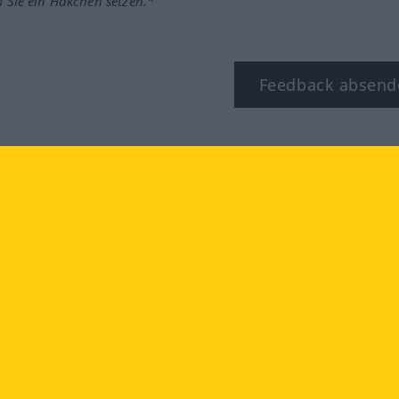
m Sie ein Häkchen setzen.*
Feedback absend
ook
YouTube
Instagram