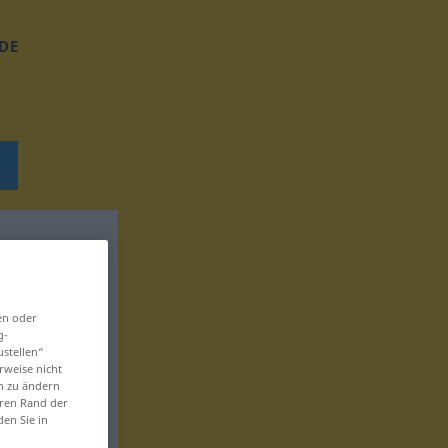
DE
en oder
g-
ustellen“
rweise nicht
en zu ändern
eren Rand der
den Sie in