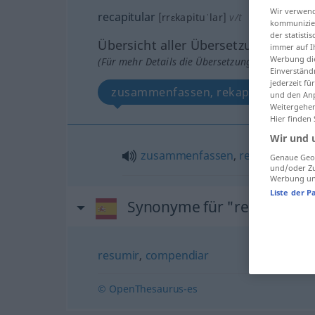
Wir verwend
recapitular
[rrɛkapituˈlar]
v/t
kommunizier
der statist
Übersicht aller Übersetzungen
immer auf I
Werbung die
(Für mehr Details die Übersetzung anklicken/an
Einverständ
jederzeit f
zusammenfassen, rekapitulieren
und den Anp
Weitergehen
Hier finden
Wir und 
zusammenfassen
,
rekapitulieren
Genaue Geol
und/oder Zu
Werbung und
Liste der P
Synonyme für "recapitular
resumir
,
compendiar
© OpenThesaurus-es