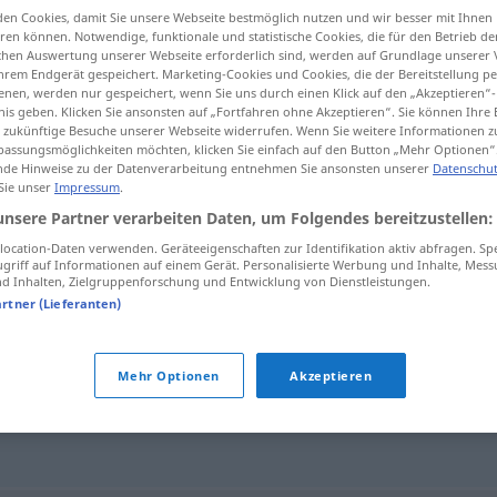
en Cookies, damit Sie unsere Webseite bestmöglich nutzen und wir besser mit Ihnen
en können. Notwendige, funktionale und statistische Cookies, die für den Betrieb d
ischen Auswertung unserer Webseite erforderlich sind, werden auf Grundlage unserer
hrem Endgerät gespeichert. Marketing-Cookies und Cookies, die der Bereitstellung per
nen, werden nur gespeichert, wenn Sie uns durch einen Klick auf den „Akzeptieren“-
tippen)
nis geben. Klicken Sie ansonsten auf „Fortfahren ohne Akzeptieren“. Sie können Ihre 
ür zukünftige Besuche unserer Webseite widerrufen. Wenn Sie weitere Informationen 
assungsmöglichkeiten möchten, klicken Sie einfach auf den Button „Mehr Optionen“
de Hinweise zu der Datenverarbeitung entnehmen Sie ansonsten unserer
Datenschut
 Sie unser
Impressum
.
unsere Partner verarbeiten Daten, um Folgendes bereitzustellen:
recapitular
ocation-Daten verwenden. Geräteeigenschaften zur Identifikation aktiv abfragen. Sp
griff auf Informationen auf einem Gerät. Personalisierte Werbung und Inhalte, Mes
 Inhalten, Zielgruppenforschung und Entwicklung von Dienstleistungen.
artner (Lieferanten)
"
Mehr Optionen
Akzeptieren