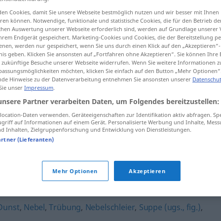
>
en Cookies, damit Sie unsere Webseite bestmöglich nutzen und wir besser mit Ihnen
en können. Notwendige, funktionale und statistische Cookies, die für den Betrieb d
ischen Auswertung unserer Webseite erforderlich sind, werden auf Grundlage unserer
hrem Endgerät gespeichert. Marketing-Cookies und Cookies, die der Bereitstellung per
tippen)
nen, werden nur gespeichert, wenn Sie uns durch einen Klick auf den „Akzeptieren“-
nis geben. Klicken Sie ansonsten auf „Fortfahren ohne Akzeptieren“. Sie können Ihre 
ür zukünftige Besuche unserer Webseite widerrufen. Wenn Sie weitere Informationen 
assungsmöglichkeiten möchten, klicken Sie einfach auf den Button „Mehr Optionen“
de Hinweise zu der Datenverarbeitung entnehmen Sie ansonsten unserer
Datenschut
 Sie unser
Impressum
.
unsere Partner verarbeiten Daten, um Folgendes bereitzustellen:
Waschküche
ocation-Daten verwenden. Geräteeigenschaften zur Identifikation aktiv abfragen. Sp
griff auf Informationen auf einem Gerät. Personalisierte Werbung und Inhalte, Mes
 Inhalten, Zielgruppenforschung und Entwicklung von Dienstleistungen.
Waschküche
(≈ Nebel)
UMG
FIG
artner (Lieferanten)
e"
Mehr Optionen
Akzeptieren
Dunst
,
Nebel
,
Trübung
,
Nebelschleier
,
Suppe (ugs., fig.)
,