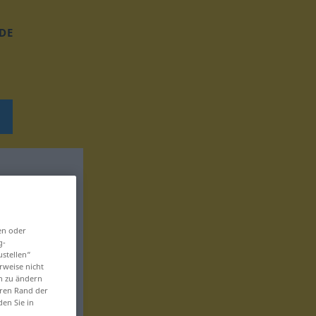
DE
en oder
g-
ustellen“
rweise nicht
en zu ändern
eren Rand der
den Sie in