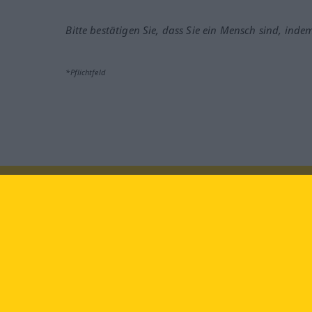
Bitte bestätigen Sie, dass Sie ein Mensch sind, inde
*Pflichtfeld
Besuchen Sie uns auf:
faceb