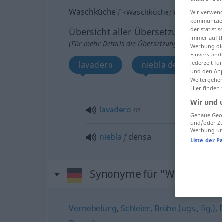
Waschküche
f
<
Waschküche
;
Waschküchen
Wir verwend
kommunizier
der statist
Übersicht aller Übersetzungen
immer auf I
(Für mehr Details die Übersetzung anklicken/an
Werbung die
Einverständ
jederzeit f
lavadero
niebla densa
und den Anp
Weitergehen
Hier finden
Wir und 
lavadero
m
Genaue Geol
und/oder Zu
Werbung und
niebla
f
densa
Liste der P
Synonyme für "Waschküch
Vernebelung
,
Schleier
,
Brühe (ugs., fig.)
,