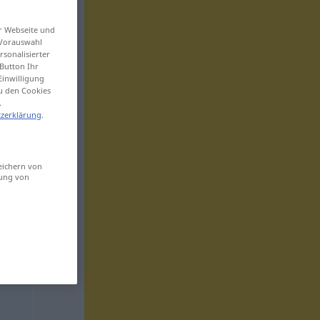
er Webseite und
 Vorauswahl
sonalisierter
Button Ihr
Einwilligung
zu den Cookies
.
zerklärung
.
eichern von
sung von