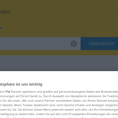
HMEN
Übersetzen
 für "Trübung"
atsphäre ist uns wichtig
sere
716
-Partner speichern und greifen auf personenbezogene Daten wie Browserdat
ng
Kennungen auf Ihrem Gerät zu. Durch Auswahl von Akzeptieren aktivieren Sie Trackin
n für die unter „Wir und unsere Partner verarbeiten Daten, um Ihnen Dienste bereitz
n Zwecke. Wenn Tracker deaktiviert sind, sind manche Inhalte und Anzeigen mögliche
evant für Sie. Sie können dieses Menü jederzeit wieder aufrufen, um Ihre Einstellung
inwilligung zu widerrufen, indem Sie auf den Link Privatsphäre-Einstellungen am unt