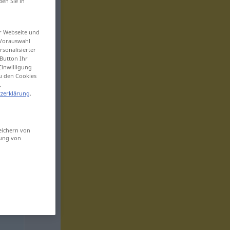
den Sie in
er Webseite und
 Vorauswahl
sonalisierter
Button Ihr
Einwilligung
zu den Cookies
.
zerklärung
.
eichern von
sung von