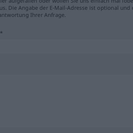
hler aufgefallen oder wollen Sie uns einfach mal lob
us. Die Angabe der E-Mail-Adresse ist optional und 
ntwortung Ihrer Anfrage.
?*