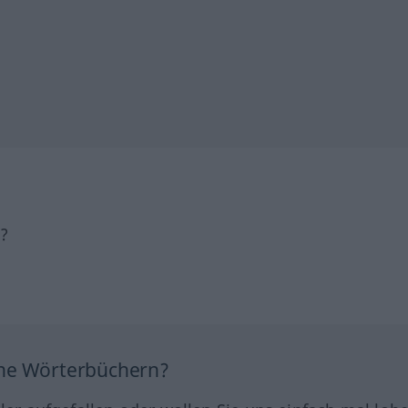
h?
ine Wörterbüchern?