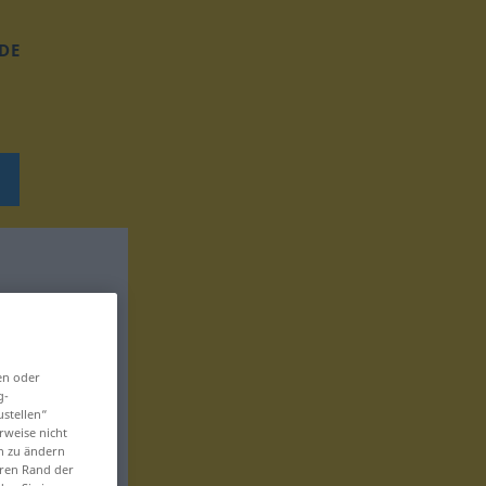
DE
en oder
g-
ustellen“
rweise nicht
en zu ändern
eren Rand der