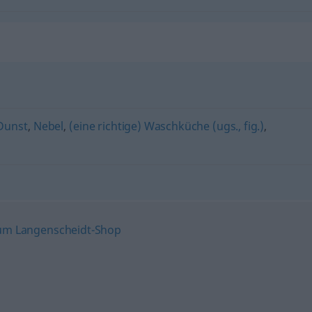
Dunst
,
Nebel
,
(eine richtige) Waschküche (ugs., fig.)
,