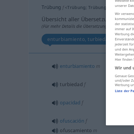
Webseite kli
unserer Dat
Trübung
f
<
Trübung
;
Trübungen
>
Wir verwend
Übersicht aller Übersetzungen
kommunizier
der statist
(Für mehr Details die Übersetzung anklicken/an
immer auf I
Werbung die
enturbiamiento, turbiedad, opacida
Einverständ
jederzeit f
und den Anp
Weitergehen
Hier finden
enturbiamiento
m
Wir und 
Genaue Geol
und/oder Zu
turbiedad
f
Werbung und
Liste der P
opacidad
f
ofuscación
f
ofuscamiento
m