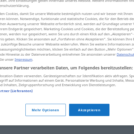
cken. Ihre Einstellungen gelten innerhalb unseres Website. Weitere Informationen fin
enschutzerklärung.
en Cookies, damit Sie unsere Webseite bestmöglich nutzen und wir besser mit Ihnen
en können. Notwendige, funktionale und statistische Cookies, die für den Betrieb d
ischen Auswertung unserer Webseite erforderlich sind, werden auf Grundlage unserer
tippen)
hrem Endgerät gespeichert. Marketing-Cookies und Cookies, die der Bereitstellung per
nen, werden nur gespeichert, wenn Sie uns durch einen Klick auf den „Akzeptieren“-
d, ofuscación
ofuscamiento
nis geben. Klicken Sie ansonsten auf „Fortfahren ohne Akzeptieren“. Sie können Ihre 
ür zukünftige Besuche unserer Webseite widerrufen. Wenn Sie weitere Informationen 
assungsmöglichkeiten möchten, klicken Sie einfach auf den Button „Mehr Optionen“
de Hinweise zu der Datenverarbeitung entnehmen Sie ansonsten unserer
Datenschut
 Sie unser
Impressum
.
Trübung
unsere Partner verarbeiten Daten, um Folgendes bereitzustellen:
ocation-Daten verwenden. Geräteeigenschaften zur Identifikation aktiv abfragen. Sp
griff auf Informationen auf einem Gerät. Personalisierte Werbung und Inhalte, Mes
Trübung
Zustand
 Inhalten, Zielgruppenforschung und Entwicklung von Dienstleistungen.
artner (Lieferanten)
Trübung
Röntgen
Mehr Optionen
Akzeptieren
Trübung
a.
des Bewusstseins
FIG