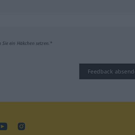
m Sie ein Häkchen setzen.*
Feedback absend
ook
YouTube
Instagram