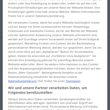
ändern oder Ihre Einwilligung zu widerrufen, indem Sie auf den Link
Privatsphäre-Einstellungen am unteren Rand der Webseite klicken. Ihre
Übersicht aller Übersetzungen
Einstellungen gelten innerhalb unseres Website. Weitere Informationen
(Für mehr Details die Übersetzung anklicken/antippen)
finden Sie in unserer Datenschutzerklärung.
Wir verwenden Cookies, damit Sie unsere Webseite bestmöglich nutzen
lavar
und wir besser mit Ihnen kommunizieren können. Notwendige,
funktionale und statistische Cookies, die für den Betrieb der Webseite
und der statistischen Auswertung unserer Webseite erforderlich sind,
werden auf Grundlage unserer Vorauswahl immer auf Ihrem Endgerät
gespeichert. Marketing-Cookies und Cookies, die der Bereitstellung
personalisierter Werbung dienen, werden nur gespeichert, wenn Sie uns
lavar
waschen
a.
TECH
durch einen Klick auf den „Akzeptieren“-Button Ihr Einverständnis
geben. Klicken Sie ansonsten auf „Fortfahren ohne Akzeptieren“. Sie
können Ihre Einwilligung jederzeit für zukünftige Besuche unserer
Webseite widerrufen. Wenn Sie weitere Informationen zu den Cookies
und den Anpassungsmöglichkeiten möchten, klicken Sie einfach auf den
Button „Mehr Optionen“. Weitergehende Hinweise zu der
„waschen“
: intransitives Verb
Datenverarbeitung entnehmen Sie ansonsten unserer
Datenschutzerklärung
. Hier finden Sie unser
Impressum
.
Wir und unsere Partner verarbeiten Daten, um
waschen
v/i
<
wäscht
;
wusch
;
gewaschen
>
Folgendes bereitzustellen:
Übersicht aller Übersetzungen
Genaue Geolocation-Daten verwenden. Geräteeigenschaften zur
Identifikation aktiv abfragen. Speichern von und/oder Zugriff auf
(Für mehr Details die Übersetzung anklicken/antippen)
Informationen auf einem Gerät. Personalisierte Werbung und Inhalte,
Messung von Werbung und Inhalten, Zielgruppenforschung und