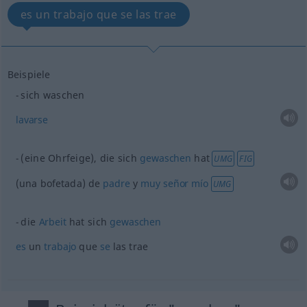
es un trabajo que se las trae
Beispiele
sich waschen
lavarse
(eine Ohrfeige), die sich
gewaschen
hat
UMG
FIG
(una bofetada) de
padre
y
muy
señor
mío
UMG
die
Arbeit
hat sich
gewaschen
es
un
trabajo
que
se
las trae