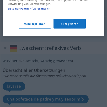
Entwicklung von Dienstleistungen.
lavar
Liste der Partner (Lieferanten)
Mehr Optionen
Akzeptieren
lavar
waschen
(≈ Wäsche waschen)
„waschen“
: reflexives Verb
waschen
v/r
<
wäscht
;
wusch
;
gewaschen
>
Übersicht aller Übersetzungen
(Für mehr Details die Übersetzung anklicken/antippen)
lavarse
una bofetada de padre y muy señor mío