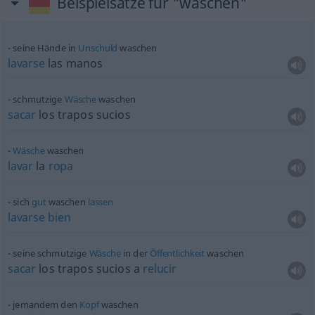
Beispielsätze für "waschen"
seine Hände in
Unschuld
waschen
lavarse
las manos
schmutzige
Wäsche
waschen
sacar
los trapos sucios
Wäsche
waschen
lavar
la
ropa
sich
gut
waschen
lassen
lavarse
bien
seine schmutzige
Wäsche
in der
Öffentlichkeit
waschen
sacar
los trapos sucios a
relucir
jemandem den
Kopf
waschen