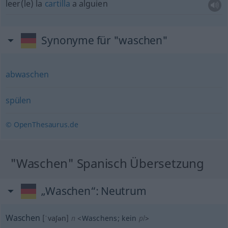
leer(le) la
cartilla
a
alguien
Synonyme für "waschen"
abwaschen
spülen
© OpenThesaurus.de
"Waschen" Spanisch Übersetzung
„Waschen“
: Neutrum
Waschen
[ˈvaʃən]
n
<
Waschens
;
kein
pl
>