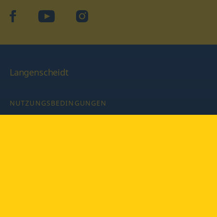
facebook
YouTube
Instagram
Langenscheidt
NUTZUNGSBEDINGUNGEN
DATENSCHUTZBESTIMMUNGEN
IMPRESSUM
PRIVATSPHÄRE-EINSTELLUNGEN
LATEINWÖRTERBUCH MIT CODE
Copyright © 2026 PONS Langenscheidt GmbH, Alle Rechte
vorbehalten.