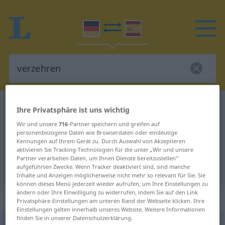
Deutsch-Spanisch Wörterbuch
verzehren
Ihre Privatsphäre ist uns wichtig
Deutsch-Spanisch Übersetzung für
Wir und unsere
716
-Partner speichern und greifen auf
personenbezogene Daten wie Browserdaten oder eindeutige
"verzehren"
Kennungen auf Ihrem Gerät zu. Durch Auswahl von Akzeptieren
aktivieren Sie Tracking-Technologien für die unter „Wir und unsere
Partner verarbeiten Daten, um Ihnen Dienste bereitzustellen“
"verzehren" Spanisch Übersetzung
aufgeführten Zwecke. Wenn Tracker deaktiviert sind, sind manche
Inhalte und Anzeigen möglicherweise nicht mehr so relevant für Sie. Sie
können dieses Menü jederzeit wieder aufrufen, um Ihre Einstellungen zu
ändern oder Ihre Einwilligung zu widerrufen, indem Sie auf den Link
„verzehren“
: transitives Verb
Privatsphäre-Einstellungen am unteren Rand der Webseite klicken. Ihre
Einstellungen gelten innerhalb unseres Website. Weitere Informationen
finden Sie in unserer Datenschutzerklärung.
verzehren
v/t
<
ohne
ge
>
GEH