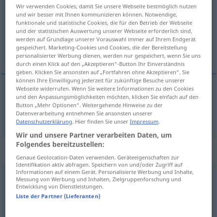
Wir verwenden Cookies, damit Sie unsere Webseite bestmöglich nutzen
und wir besser mit Ihnen kommunizieren können. Notwendige,
Übersicht aller Übersetzungen
funktionale und statistische Cookies, die für den Betrieb der Webseite
(Für mehr Details die Übersetzung anklicken/antippen)
und der statistischen Auswertung unserer Webseite erforderlich sind,
werden auf Grundlage unserer Vorauswahl immer auf Ihrem Endgerät
gespeichert. Marketing-Cookies und Cookies, die der Bereitstellung
consumir, comer
personalisierter Werbung dienen, werden nur gespeichert, wenn Sie uns
durch einen Klick auf den „Akzeptieren“-Button Ihr Einverständnis
geben. Klicken Sie ansonsten auf „Fortfahren ohne Akzeptieren“. Sie
können Ihre Einwilligung jederzeit für zukünftige Besuche unserer
Webseite widerrufen. Wenn Sie weitere Informationen zu den Cookies
und den Anpassungsmöglichkeiten möchten, klicken Sie einfach auf den
consumir
,
comer
verzehren
Button „Mehr Optionen“. Weitergehende Hinweise zu der
Datenverarbeitung entnehmen Sie ansonsten unserer
Datenschutzerklärung
. Hier finden Sie unser
Impressum
.
Wir und unsere Partner verarbeiten Daten, um
Folgendes bereitzustellen:
„verzehren“
: reflexives Verb
Genaue Geolocation-Daten verwenden. Geräteeigenschaften zur
Identifikation aktiv abfragen. Speichern von und/oder Zugriff auf
Informationen auf einem Gerät. Personalisierte Werbung und Inhalte,
verzehren
v/r
<
ohne
ge
>
GEH
Messung von Werbung und Inhalten, Zielgruppenforschung und
Entwicklung von Dienstleistungen.
Übersicht aller Übersetzungen
Liste der Partner (Lieferanten)
(Für mehr Details die Übersetzung anklicken/antippen)