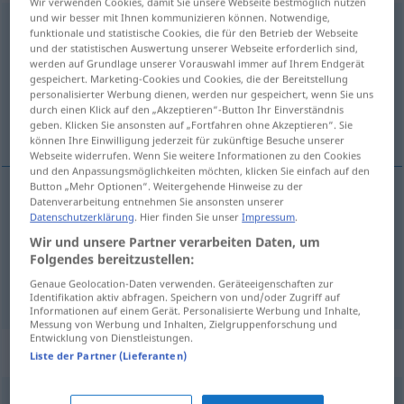
Wir verwenden Cookies, damit Sie unsere Webseite bestmöglich nutzen
und wir besser mit Ihnen kommunizieren können. Notwendige,
verschmachten
v/i
<
ohne
ge-
;
sein
>
GEH
OBS
funktionale und statistische Cookies, die für den Betrieb der Webseite
und der statistischen Auswertung unserer Webseite erforderlich sind,
Übersicht aller Übersetzungen
werden auf Grundlage unserer Vorauswahl immer auf Ihrem Endgerät
gespeichert. Marketing-Cookies und Cookies, die der Bereitstellung
(Für mehr Details die Übersetzung anklicken/antippen)
personalisierter Werbung dienen, werden nur gespeichert, wenn Sie uns
durch einen Klick auf den „Akzeptieren“-Button Ihr Einverständnis
languidecer, consumirse
geben. Klicken Sie ansonsten auf „Fortfahren ohne Akzeptieren“. Sie
können Ihre Einwilligung jederzeit für zukünftige Besuche unserer
Webseite widerrufen. Wenn Sie weitere Informationen zu den Cookies
und den Anpassungsmöglichkeiten möchten, klicken Sie einfach auf den
Button „Mehr Optionen“. Weitergehende Hinweise zu der
Datenverarbeitung entnehmen Sie ansonsten unserer
languidecer
verschmachten
Datenschutzerklärung
. Hier finden Sie unser
Impressum
.
Wir und unsere Partner verarbeiten Daten, um
consumirse
(
de
)
verschmachten
vor
Folgendes bereitzustellen:
Genaue Geolocation-Daten verwenden. Geräteeigenschaften zur
Identifikation aktiv abfragen. Speichern von und/oder Zugriff auf
Informationen auf einem Gerät. Personalisierte Werbung und Inhalte,
Messung von Werbung und Inhalten, Zielgruppenforschung und
Entwicklung von Dienstleistungen.
Synonyme für "verschmachten"
Liste der Partner (Lieferanten)