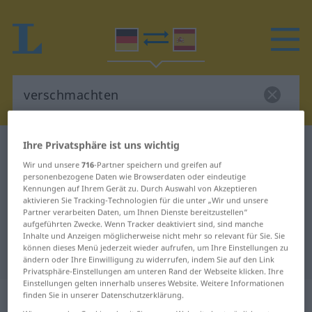
Ihre Privatsphäre ist uns wichtig
Deutsch-Spanisch Wörterbuch
verschmachten
Wir und unsere
716
-Partner speichern und greifen auf
Deutsch-Spanisch Übersetzung für
personenbezogene Daten wie Browserdaten oder eindeutige
"verschmachten"
Kennungen auf Ihrem Gerät zu. Durch Auswahl von Akzeptieren
aktivieren Sie Tracking-Technologien für die unter „Wir und unsere
Partner verarbeiten Daten, um Ihnen Dienste bereitzustellen“
aufgeführten Zwecke. Wenn Tracker deaktiviert sind, sind manche
"verschmachten" Spanisch
Inhalte und Anzeigen möglicherweise nicht mehr so relevant für Sie. Sie
können dieses Menü jederzeit wieder aufrufen, um Ihre Einstellungen zu
Übersetzung
ändern oder Ihre Einwilligung zu widerrufen, indem Sie auf den Link
Privatsphäre-Einstellungen am unteren Rand der Webseite klicken. Ihre
Einstellungen gelten innerhalb unseres Website. Weitere Informationen
„verschmachten“
: intransitives Verb
finden Sie in unserer Datenschutzerklärung.