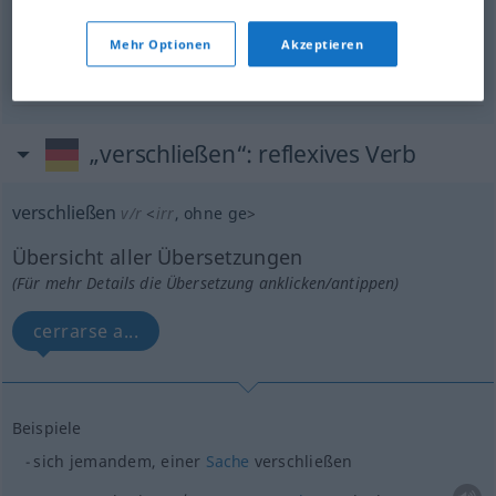
Mehr Optionen
Akzeptieren
encerrar
verschließen
(≈ wegschließen)
„verschließen“
: reflexives Verb
verschließen
v/r
<
irr
, ohne
ge
>
Übersicht aller Übersetzungen
(Für mehr Details die Übersetzung anklicken/antippen)
cerrarse a...
Beispiele
sich jemandem, einer
Sache
verschließen