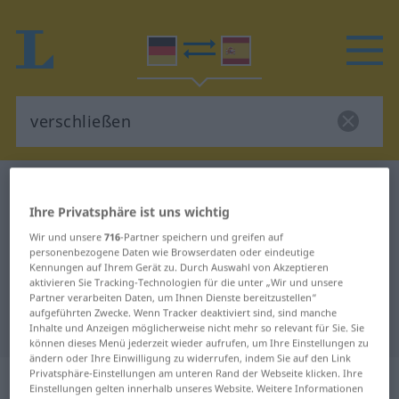
Deutsch-Spanisch Wörterbuch
verschließen
Ihre Privatsphäre ist uns wichtig
Deutsch-Spanisch Übersetzung für
Wir und unsere
716
-Partner speichern und greifen auf
"verschließen"
personenbezogene Daten wie Browserdaten oder eindeutige
Kennungen auf Ihrem Gerät zu. Durch Auswahl von Akzeptieren
aktivieren Sie Tracking-Technologien für die unter „Wir und unsere
"verschließen" Spanisch
Partner verarbeiten Daten, um Ihnen Dienste bereitzustellen“
aufgeführten Zwecke. Wenn Tracker deaktiviert sind, sind manche
Übersetzung
Inhalte und Anzeigen möglicherweise nicht mehr so relevant für Sie. Sie
können dieses Menü jederzeit wieder aufrufen, um Ihre Einstellungen zu
ändern oder Ihre Einwilligung zu widerrufen, indem Sie auf den Link
„verschließen“
: transitives Verb
Privatsphäre-Einstellungen am unteren Rand der Webseite klicken. Ihre
Einstellungen gelten innerhalb unseres Website. Weitere Informationen