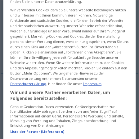
finden Sie in unserer Datenschutzerklärung.
verschließen
v/t
<
irr
, ohne
ge
>
Wir verwenden Cookies, damit Sie unsere Webseite bestmöglich nutzen
und wir besser mit Ihnen kommunizieren können. Notwendige,
Übersicht aller Übersetzungen
funktionale und statistische Cookies, die für den Betrieb der Webseite
und der statistischen Auswertung unserer Webseite erforderlich sind,
(Für mehr Details die Übersetzung anklicken/antippen)
werden auf Grundlage unserer Vorauswahl immer auf Ihrem Endgerät
gespeichert. Marketing-Cookies und Cookies, die der Bereitstellung
cerrar con llave
cerrar, tapar
personalisierter Werbung dienen, werden nur gespeichert, wenn Sie uns
durch einen Klick auf den „Akzeptieren“-Button Ihr Einverständnis
geben. Klicken Sie ansonsten auf „Fortfahren ohne Akzeptieren“. Sie
können Ihre Einwilligung jederzeit für zukünftige Besuche unserer
encerrar
Webseite widerrufen. Wenn Sie weitere Informationen zu den Cookies
und den Anpassungsmöglichkeiten möchten, klicken Sie einfach auf den
Button „Mehr Optionen“. Weitergehende Hinweise zu der
Datenverarbeitung entnehmen Sie ansonsten unserer
Datenschutzerklärung
. Hier finden Sie unser
Impressum
.
cerrar
con
llave
verschließen
(≈ abschließen)
Wir und unsere Partner verarbeiten Daten, um
Folgendes bereitzustellen:
Genaue Geolocation-Daten verwenden. Geräteeigenschaften zur
Identifikation aktiv abfragen. Speichern von und/oder Zugriff auf
cerrar
verschließen
(≈ zumachen)
Informationen auf einem Gerät. Personalisierte Werbung und Inhalte,
Messung von Werbung und Inhalten, Zielgruppenforschung und
Entwicklung von Dienstleistungen.
tapar
verschließen
Öffnung
Liste der Partner (Lieferanten)