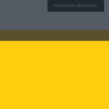
Feedback absenden
Besuchen Sie uns auf:
facebook
YouTube
Instagram
Langenscheidt
NUTZUNGSBEDINGUNGEN