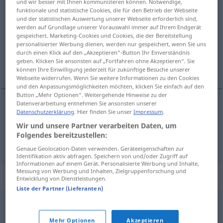
und wir besser mit Ihnen kommunizieren können. Notwendige,
funktionale und statistische Cookies, die für den Betrieb der Webseite
vermöge
präp
<
(
gen
)
>
GEH
und der statistischen Auswertung unserer Webseite erforderlich sind,
werden auf Grundlage unserer Vorauswahl immer auf Ihrem Endgerät
Übersicht aller Übersetzungen
gespeichert. Marketing-Cookies und Cookies, die der Bereitstellung
(Für mehr Details die Übersetzung anklicken/antippen)
personalisierter Werbung dienen, werden nur gespeichert, wenn Sie uns
durch einen Klick auf den „Akzeptieren“-Button Ihr Einverständnis
geben. Klicken Sie ansonsten auf „Fortfahren ohne Akzeptieren“. Sie
en virtud de, mediante
können Ihre Einwilligung jederzeit für zukünftige Besuche unserer
Webseite widerrufen. Wenn Sie weitere Informationen zu den Cookies
und den Anpassungsmöglichkeiten möchten, klicken Sie einfach auf den
Button „Mehr Optionen“. Weitergehende Hinweise zu der
Datenverarbeitung entnehmen Sie ansonsten unserer
Datenschutzerklärung
. Hier finden Sie unser
Impressum
.
en
virtud
de
vermöge
Wir und unsere Partner verarbeiten Daten, um
Folgendes bereitzustellen:
mediante
vermöge
Genaue Geolocation-Daten verwenden. Geräteeigenschaften zur
Identifikation aktiv abfragen. Speichern von und/oder Zugriff auf
Informationen auf einem Gerät. Personalisierte Werbung und Inhalte,
Messung von Werbung und Inhalten, Zielgruppenforschung und
Synonyme für "vermöge"
Entwicklung von Dienstleistungen.
Liste der Partner (Lieferanten)
kraft (geh.)
,
aufgrund (von)
,
durch
Mehr Optionen
Akzeptieren