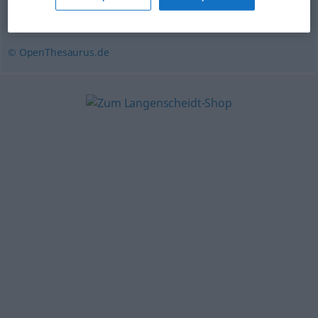
dank
,
durch
,
infolge
,
aufgrund
© OpenThesaurus.de