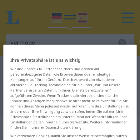
Ihre Privatsphäre ist uns wichtig
Deutsch-Spanisch Wörterbuch
vermöge
Wir und unsere
716
-Partner speichern und greifen auf
personenbezogene Daten wie Browserdaten oder eindeutige
Deutsch-Spanisch Übersetzung für
Kennungen auf Ihrem Gerät zu. Durch Auswahl von Akzeptieren
"vermöge"
aktivieren Sie Tracking-Technologien für die unter „Wir und unsere
Partner verarbeiten Daten, um Ihnen Dienste bereitzustellen“
aufgeführten Zwecke. Wenn Tracker deaktiviert sind, sind manche
Inhalte und Anzeigen möglicherweise nicht mehr so relevant für Sie. Sie
"vermöge" Spanisch Übersetzung
können dieses Menü jederzeit wieder aufrufen, um Ihre Einstellungen zu
ändern oder Ihre Einwilligung zu widerrufen, indem Sie auf den Link
Privatsphäre-Einstellungen am unteren Rand der Webseite klicken. Ihre
„vermöge“
: Präposition,
Einstellungen gelten innerhalb unseres Website. Weitere Informationen
finden Sie in unserer Datenschutzerklärung.
Verhältniswort
Wir verwenden Cookies, damit Sie unsere Webseite bestmöglich nutzen