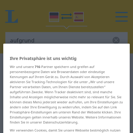
Ihre Privatsphäre ist uns wichtig
Deutsch-Spanisch Wörterbuch
aufgrund
Wir und unsere
716
-Partner speichern und greifen auf
Deutsch-Spanisch Übersetzung für
personenbezogene Daten wie Browserdaten oder eindeutige
Kennungen auf Ihrem Gerät zu. Durch Auswahl von Akzeptieren
"aufgrund"
aktivieren Sie Tracking-Technologien für die unter „Wir und unsere
Partner verarbeiten Daten, um Ihnen Dienste bereitzustellen“
aufgeführten Zwecke. Wenn Tracker deaktiviert sind, sind manche
Inhalte und Anzeigen möglicherweise nicht mehr so relevant für Sie. Sie
"aufgrund" Spanisch Übersetzung
können dieses Menü jederzeit wieder aufrufen, um Ihre Einstellungen zu
ändern oder Ihre Einwilligung zu widerrufen, indem Sie auf den Link
Privatsphäre-Einstellungen am unteren Rand der Webseite klicken. Ihre
„aufgrund“
: Präposition,
Einstellungen gelten innerhalb unseres Website. Weitere Informationen
finden Sie in unserer Datenschutzerklärung.
Verhältniswort
Wir verwenden Cookies, damit Sie unsere Webseite bestmöglich nutzen