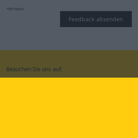
*Pflichtfeld
Feedback absenden
Besuchen Sie uns auf:
facebook
YouTube
Instagram
Langenscheidt