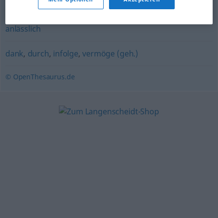
kraft (geh.)
,
vermöge (einer Sache) (geh.)
,
durch
anlässlich
dank
,
durch
,
infolge
,
vermöge (geh.)
© OpenThesaurus.de