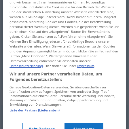
und wir besser mit Ihnen kommunizieren können. Notwendige,
aufgrund
präp
<
gen
>
,
aufgrund von
adv
funktionale und statistische Cookies, die für den Betrieb der Webseite
und der statistischen Auswertung unserer Webseite erforderlich sind,
werden auf Grundlage unserer Vorauswahl immer auf Ihrem Endgerät
Übersicht aller Übersetzungen
gespeichert. Marketing-Cookies und Cookies, die der Bereitstellung
(Für mehr Details die Übersetzung anklicken/antippen)
personalisierter Werbung dienen, werden nur gespeichert, wenn Sie uns
durch einen Klick auf den „Akzeptieren“-Button Ihr Einverständnis
geben. Klicken Sie ansonsten auf „Fortfahren ohne Akzeptieren“. Sie
a causa de, por
können Ihre Einwilligung jederzeit für zukünftige Besuche unserer
Webseite widerrufen. Wenn Sie weitere Informationen zu den Cookies
und den Anpassungsmöglichkeiten möchten, klicken Sie einfach auf den
Button „Mehr Optionen“. Weitergehende Hinweise zu der
Datenverarbeitung entnehmen Sie ansonsten unserer
Datenschutzerklärung
. Hier finden Sie unser
Impressum
.
a
causa
de, por
aufgrund
Wir und unsere Partner verarbeiten Daten, um
Folgendes bereitzustellen:
Genaue Geolocation-Daten verwenden. Geräteeigenschaften zur
Identifikation aktiv abfragen. Speichern von und/oder Zugriff auf
Synonyme für "aufgrund"
Informationen auf einem Gerät. Personalisierte Werbung und Inhalte,
Messung von Werbung und Inhalten, Zielgruppenforschung und
Entwicklung von Dienstleistungen.
Liste der Partner (Lieferanten)
wegen
Mehr Optionen
Akzeptieren