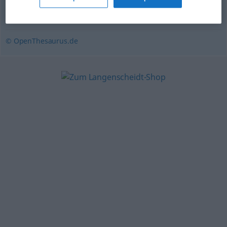
unreif
,
unqualifiziert
,
unwissend
,
grün (ugs.)
© OpenThesaurus.de