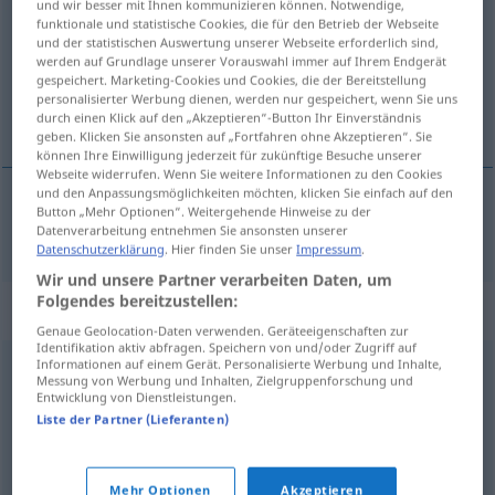
und wir besser mit Ihnen kommunizieren können. Notwendige,
funktionale und statistische Cookies, die für den Betrieb der Webseite
Übersicht aller Übersetzungen
und der statistischen Auswertung unserer Webseite erforderlich sind,
werden auf Grundlage unserer Vorauswahl immer auf Ihrem Endgerät
(Für mehr Details die Übersetzung anklicken/antippen)
gespeichert. Marketing-Cookies und Cookies, die der Bereitstellung
personalisierter Werbung dienen, werden nur gespeichert, wenn Sie uns
inexperto, sin experiencia
durch einen Klick auf den „Akzeptieren“-Button Ihr Einverständnis
geben. Klicken Sie ansonsten auf „Fortfahren ohne Akzeptieren“. Sie
können Ihre Einwilligung jederzeit für zukünftige Besuche unserer
Webseite widerrufen. Wenn Sie weitere Informationen zu den Cookies
und den Anpassungsmöglichkeiten möchten, klicken Sie einfach auf den
Button „Mehr Optionen“. Weitergehende Hinweise zu der
inexperto
, sin
experiencia
unerfahren
Datenverarbeitung entnehmen Sie ansonsten unserer
Datenschutzerklärung
. Hier finden Sie unser
Impressum
.
Wir und unsere Partner verarbeiten Daten, um
Folgendes bereitzustellen:
Synonyme für "unerfahren"
Genaue Geolocation-Daten verwenden. Geräteeigenschaften zur
Identifikation aktiv abfragen. Speichern von und/oder Zugriff auf
Informationen auf einem Gerät. Personalisierte Werbung und Inhalte,
Messung von Werbung und Inhalten, Zielgruppenforschung und
unschuldig
,
naiv
,
unberührt
Entwicklung von Dienstleistungen.
Liste der Partner (Lieferanten)
unbeleckt (ugs.)
,
unbewandert
,
jung
,
neu
,
unbedarft
,
frisch
Mehr Optionen
Akzeptieren