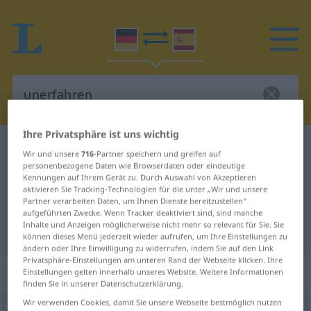
Ihre Privatsphäre ist uns wichtig
Deutsch-Spanisch Wörterbuch
unerfahren
Wir und unsere
716
-Partner speichern und greifen auf
Deutsch-Spanisch Übersetzung für
personenbezogene Daten wie Browserdaten oder eindeutige
Kennungen auf Ihrem Gerät zu. Durch Auswahl von Akzeptieren
"unerfahren"
aktivieren Sie Tracking-Technologien für die unter „Wir und unsere
Partner verarbeiten Daten, um Ihnen Dienste bereitzustellen“
aufgeführten Zwecke. Wenn Tracker deaktiviert sind, sind manche
Inhalte und Anzeigen möglicherweise nicht mehr so relevant für Sie. Sie
"unerfahren" Spanisch Übersetzung
können dieses Menü jederzeit wieder aufrufen, um Ihre Einstellungen zu
ändern oder Ihre Einwilligung zu widerrufen, indem Sie auf den Link
Privatsphäre-Einstellungen am unteren Rand der Webseite klicken. Ihre
„unerfahren“
: Adjektiv
Einstellungen gelten innerhalb unseres Website. Weitere Informationen
finden Sie in unserer Datenschutzerklärung.
Wir verwenden Cookies, damit Sie unsere Webseite bestmöglich nutzen
unerfahren
adj