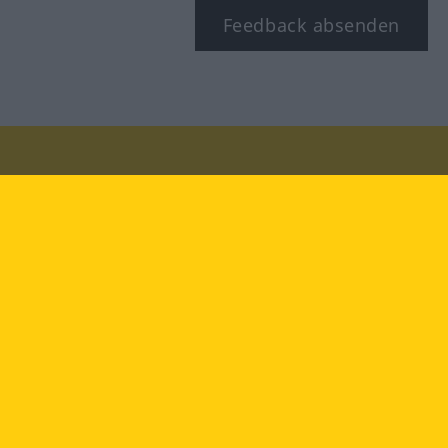
Feedback absenden
Besuchen Sie uns auf:
facebook
YouTube
Instagram
Langenscheidt
NUTZUNGSBEDINGUNGEN