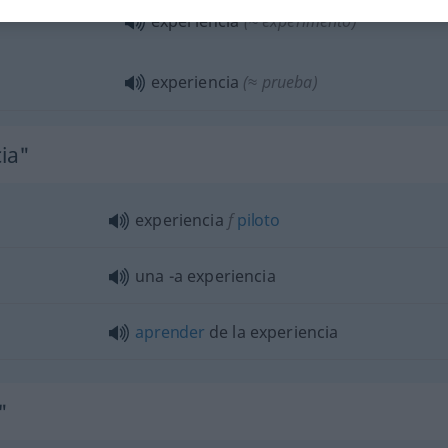
experiencia
(≈ experimento)
experiencia
(≈ prueba)
cia"
experiencia
f
piloto
una -a experiencia
aprender
de la experiencia
"