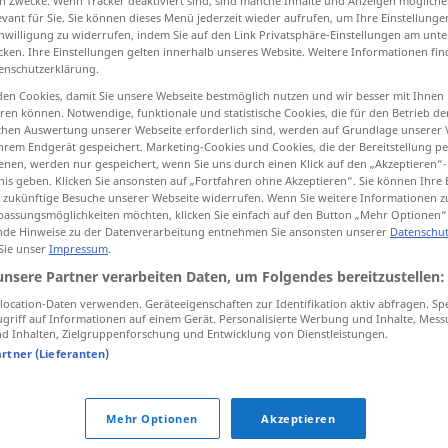
n Zwecke. Wenn Tracker deaktiviert sind, sind manche Inhalte und Anzeigen mögliche
evant für Sie. Sie können dieses Menü jederzeit wieder aufrufen, um Ihre Einstellung
inwilligung zu widerrufen, indem Sie auf den Link Privatsphäre-Einstellungen am unt
cken. Ihre Einstellungen gelten innerhalb unseres Website. Weitere Informationen fin
enschutzerklärung.
tippen)
en Cookies, damit Sie unsere Webseite bestmöglich nutzen und wir besser mit Ihnen
en können. Notwendige, funktionale und statistische Cookies, die für den Betrieb d
ischen Auswertung unserer Webseite erforderlich sind, werden auf Grundlage unserer
hrem Endgerät gespeichert. Marketing-Cookies und Cookies, die der Bereitstellung per
nen, werden nur gespeichert, wenn Sie uns durch einen Klick auf den „Akzeptieren“-
nis geben. Klicken Sie ansonsten auf „Fortfahren ohne Akzeptieren“. Sie können Ihre 
ür zukünftige Besuche unserer Webseite widerrufen. Wenn Sie weitere Informationen 
assungsmöglichkeiten möchten, klicken Sie einfach auf den Button „Mehr Optionen“
experiencia
(≈ práctica, pericia)
de Hinweise zu der Datenverarbeitung entnehmen Sie ansonsten unserer
Datenschut
 Sie unser
Impressum
.
unsere Partner verarbeiten Daten, um Folgendes bereitzustellen:
f
pl
pl
ngen
experiencias
personales
ocation-Daten verwenden. Geräteeigenschaften zur Identifikation aktiv abfragen. Sp
griff auf Informationen auf einem Gerät. Personalisierte Werbung und Inhalte, Mes
 Inhalten, Zielgruppenforschung und Entwicklung von Dienstleistungen.
experiencia
profesional
artner (Lieferanten)
de experiencia
Mehr Optionen
Akzeptieren