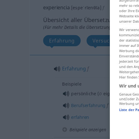
aufgeführte
mehr so rel
experiencia
[espeˈrĭenθĭa]
f
oder Ihre E
Webseite kli
Übersicht aller Übersetzungen
unserer Dat
(Für mehr Details die Übersetzung anklicken/an
Wir verwend
kommunizier
Erfahrung
Versuch, Probe
der statist
immer auf I
Werbung die
Einverständ
jederzeit f
und den Anp
Erfahrung
f
Weitergehen
Hier finden
Beispiele
Wir und 
o
persönliche (
eigene) Erfahru
Genaue Geol
und/oder Zu
Werbung und
f
Berufserfahrung
Liste der P
erfahren
Beispiele anzeigen