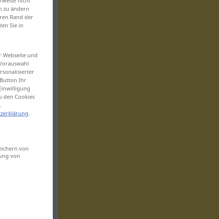
rweise nicht
en zu ändern
eren Rand der
den Sie in
er Webseite und
 Vorauswahl
sonalisierter
Button Ihr
Einwilligung
zu den Cookies
.
zerklärung
.
eichern von
sung von