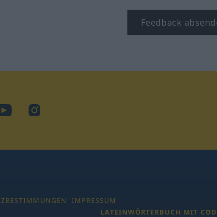
Feedback absend
ook
YouTube
Instagram
TZBESTIMMUNGEN
IMPRESSUM
LATEINWÖRTERBUCH MIT COD