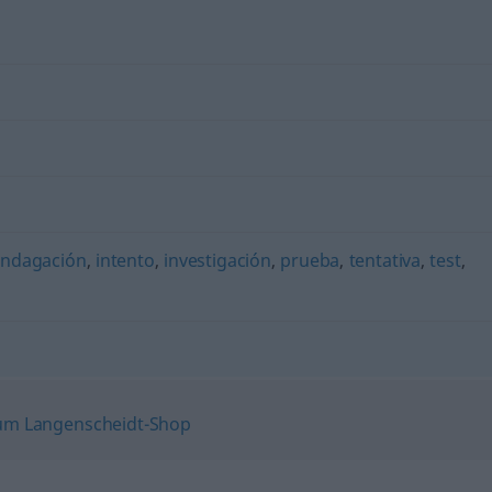
indagación
,
intento
,
investigación
,
prueba
,
tentativa
,
test
,