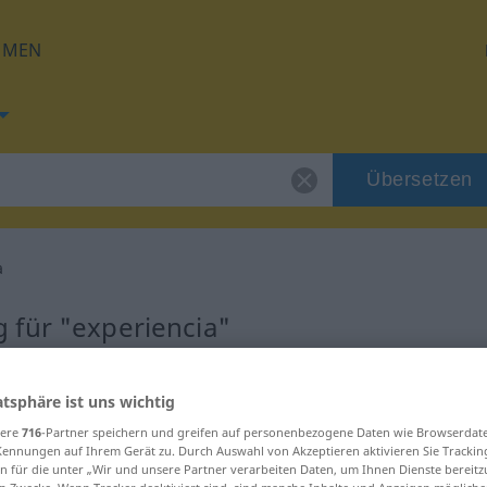
HMEN
Übersetzen
a
 für "experiencia"
tzung
atsphäre ist uns wichtig
sere
716
-Partner speichern und greifen auf personenbezogene Daten wie Browserdat
Kennungen auf Ihrem Gerät zu. Durch Auswahl von Akzeptieren aktivieren Sie Trackin
n für die unter „Wir und unsere Partner verarbeiten Daten, um Ihnen Dienste bereitz