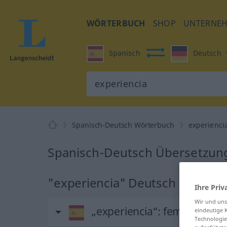
WÖRTERBUCH
SHOP
UNTERNE
Spanisch
Deutsch
Spanisch-Deutsch Wörterbuch
experienci
Spanisch-Deutsch Übersetzung
"experiencia" Deutsch Überse
Ihre Priv
Wir und un
„experiencia“
: femenino
eindeutige 
Technologie