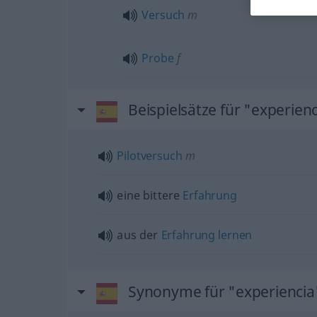
Versuch
m
Probe
f
Beispielsätze für "experien
Pilotversuch
m
eine bittere
Erfahrung
aus der
Erfahrung
lernen
Synonyme für "experiencia