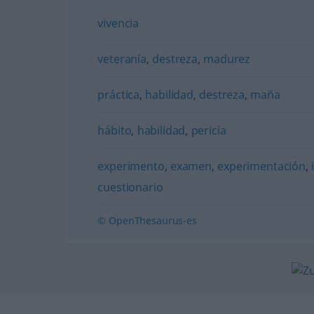
vivencia
veteranía
,
destreza
,
madurez
práctica
,
habilidad
,
destreza
,
maña
hábito
,
habilidad
,
pericia
experimento
,
examen
,
experimentación
,
cuestionario
© OpenThesaurus-es