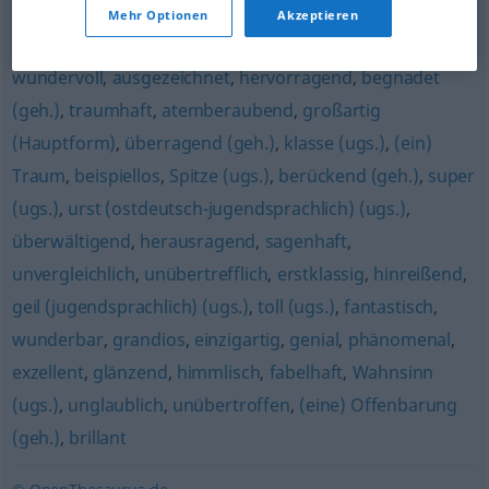
Mehr Optionen
Akzeptieren
überwältigend
,
wunderschön
wundervoll
,
ausgezeichnet
,
hervorragend
,
begnadet
(geh.)
,
traumhaft
,
atemberaubend
,
großartig
(Hauptform)
,
überragend (geh.)
,
klasse (ugs.)
,
(ein)
Traum
,
beispiellos
,
Spitze (ugs.)
,
berückend (geh.)
,
super
(ugs.)
,
urst (ostdeutsch-jugendsprachlich) (ugs.)
,
überwältigend
,
herausragend
,
sagenhaft
,
unvergleichlich
,
unübertrefflich
,
erstklassig
,
hinreißend
,
geil (jugendsprachlich) (ugs.)
,
toll (ugs.)
,
fantastisch
,
wunderbar
,
grandios
,
einzigartig
,
genial
,
phänomenal
,
exzellent
,
glänzend
,
himmlisch
,
fabelhaft
,
Wahnsinn
(ugs.)
,
unglaublich
,
unübertroffen
,
(eine) Offenbarung
(geh.)
,
brillant