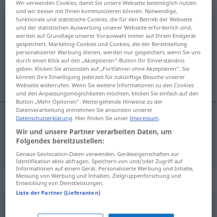
gebraucht
Wir verwenden Cookies, damit Sie unsere Webseite bestmöglich nutzen
und wir besser mit Ihnen kommunizieren können. Notwendige,
funktionale und statistische Cookies, die für den Betrieb der Webseite
umwerfend
adjt
und der statistischen Auswertung unserer Webseite erforderlich sind,
UMG
FIG
werden auf Grundlage unserer Vorauswahl immer auf Ihrem Endgerät
gespeichert. Marketing-Cookies und Cookies, die der Bereitstellung
Übersicht aller Übersetzungen
personalisierter Werbung dienen, werden nur gespeichert, wenn Sie uns
(Für mehr Details die Übersetzung anklicken/antippen)
durch einen Klick auf den „Akzeptieren“-Button Ihr Einverständnis
geben. Klicken Sie ansonsten auf „Fortfahren ohne Akzeptieren“. Sie
können Ihre Einwilligung jederzeit für zukünftige Besuche unserer
arrollador, impresionante
Webseite widerrufen. Wenn Sie weitere Informationen zu den Cookies
und den Anpassungsmöglichkeiten möchten, klicken Sie einfach auf den
Button „Mehr Optionen“. Weitergehende Hinweise zu der
Datenverarbeitung entnehmen Sie ansonsten unserer
Datenschutzerklärung
. Hier finden Sie unser
Impressum
.
arrollador
,
impresionante
umwerfend
Wir und unsere Partner verarbeiten Daten, um
Folgendes bereitzustellen:
Genaue Geolocation-Daten verwenden. Geräteeigenschaften zur
Identifikation aktiv abfragen. Speichern von und/oder Zugriff auf
Informationen auf einem Gerät. Personalisierte Werbung und Inhalte,
Messung von Werbung und Inhalten, Zielgruppenforschung und
Synonyme für "umwerfend"
Entwicklung von Dienstleistungen.
Liste der Partner (Lieferanten)
wunderhübsch
,
unwiderstehlich
,
bildschön
,
bildhübsch
,