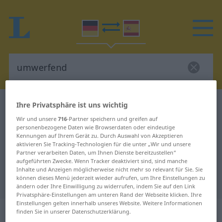
Ihre Privatsphäre ist uns wichtig
Deutsch-Spanisch Wörterbuch
umwerfend
Deutsch-Spanisch Übersetzung für
Wir und unsere
716
-Partner speichern und greifen auf
personenbezogene Daten wie Browserdaten oder eindeutige
"umwerfend"
Kennungen auf Ihrem Gerät zu. Durch Auswahl von Akzeptieren
aktivieren Sie Tracking-Technologien für die unter „Wir und unsere
Partner verarbeiten Daten, um Ihnen Dienste bereitzustellen“
aufgeführten Zwecke. Wenn Tracker deaktiviert sind, sind manche
"umwerfend" Spanisch
Inhalte und Anzeigen möglicherweise nicht mehr so relevant für Sie. Sie
können dieses Menü jederzeit wieder aufrufen, um Ihre Einstellungen zu
Übersetzung
ändern oder Ihre Einwilligung zu widerrufen, indem Sie auf den Link
Privatsphäre-Einstellungen am unteren Rand der Webseite klicken. Ihre
Einstellungen gelten innerhalb unseres Website. Weitere Informationen
„umwerfend“
: als Adjektiv
finden Sie in unserer Datenschutzerklärung.