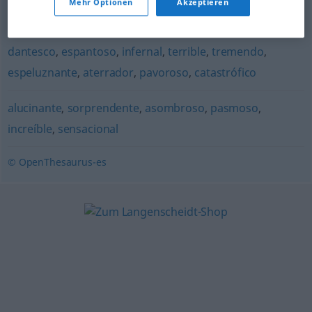
Mehr Optionen
Akzeptieren
emocionante
,
inquietante
dantesco
,
espantoso
,
infernal
,
terrible
,
tremendo
,
espeluznante
,
aterrador
,
pavoroso
,
catastrófico
alucinante
,
sorprendente
,
asombroso
,
pasmoso
,
increíble
,
sensacional
© OpenThesaurus-es