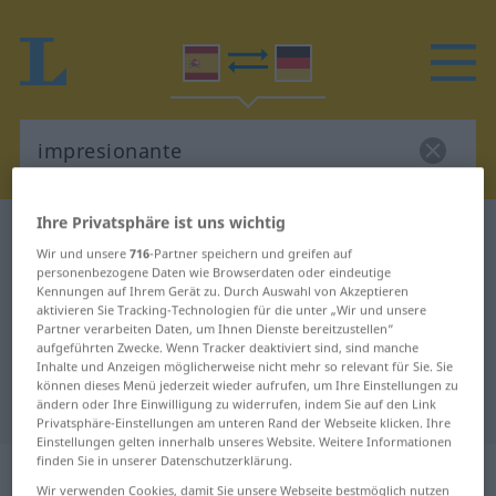
Ihre Privatsphäre ist uns wichtig
Spanisch-Deutsch Wörterbuch
impresionante
Wir und unsere
716
-Partner speichern und greifen auf
Spanisch-Deutsch Übersetzung für
personenbezogene Daten wie Browserdaten oder eindeutige
Kennungen auf Ihrem Gerät zu. Durch Auswahl von Akzeptieren
"impresionante"
aktivieren Sie Tracking-Technologien für die unter „Wir und unsere
Partner verarbeiten Daten, um Ihnen Dienste bereitzustellen“
aufgeführten Zwecke. Wenn Tracker deaktiviert sind, sind manche
"impresionante" Deutsch
Inhalte und Anzeigen möglicherweise nicht mehr so relevant für Sie. Sie
können dieses Menü jederzeit wieder aufrufen, um Ihre Einstellungen zu
Übersetzung
ändern oder Ihre Einwilligung zu widerrufen, indem Sie auf den Link
Privatsphäre-Einstellungen am unteren Rand der Webseite klicken. Ihre
Einstellungen gelten innerhalb unseres Website. Weitere Informationen
finden Sie in unserer Datenschutzerklärung.
„impresionante“
: adjetivo
Wir verwenden Cookies, damit Sie unsere Webseite bestmöglich nutzen