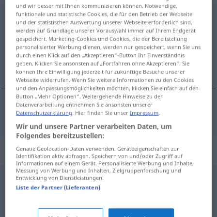
und wir besser mit Ihnen kommunizieren können. Notwendige,
impresionante
funktionale und statistische Cookies, die für den Betrieb der Webseite
[impresĭoˈnante]
adj
und der statistischen Auswertung unserer Webseite erforderlich sind,
werden auf Grundlage unserer Vorauswahl immer auf Ihrem Endgerät
Übersicht aller Übersetzungen
gespeichert. Marketing-Cookies und Cookies, die der Bereitstellung
(Für mehr Details die Übersetzung anklicken/antippen)
personalisierter Werbung dienen, werden nur gespeichert, wenn Sie uns
durch einen Klick auf den „Akzeptieren“-Button Ihr Einverständnis
geben. Klicken Sie ansonsten auf „Fortfahren ohne Akzeptieren“. Sie
beeindruckend, eindrucksvoll
können Ihre Einwilligung jederzeit für zukünftige Besuche unserer
Webseite widerrufen. Wenn Sie weitere Informationen zu den Cookies
und den Anpassungsmöglichkeiten möchten, klicken Sie einfach auf den
Button „Mehr Optionen“. Weitergehende Hinweise zu der
Datenverarbeitung entnehmen Sie ansonsten unserer
Datenschutzerklärung
. Hier finden Sie unser
Impressum
.
beeindruckend
,
eindrucksvoll
impresionante
Wir und unsere Partner verarbeiten Daten, um
Folgendes bereitzustellen:
Genaue Geolocation-Daten verwenden. Geräteeigenschaften zur
Synonyme für "impresionante"
Identifikation aktiv abfragen. Speichern von und/oder Zugriff auf
Informationen auf einem Gerät. Personalisierte Werbung und Inhalte,
Messung von Werbung und Inhalten, Zielgruppenforschung und
Entwicklung von Dienstleistungen.
escalofriante
,
espeluznante
,
estremecedor
,
Liste der Partner (Lieferanten)
sobrecogedor
,
aterrador
,
horrible
,
horripilante
,
terrible
,
pavoroso
,
espantoso
,
asombroso
,
sorprendente
,