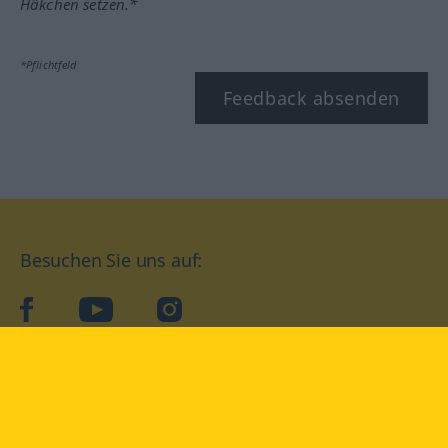
Häkchen setzen.*
*Pflichtfeld
Feedback absenden
Besuchen Sie uns auf:
facebook
YouTube
Instagram
Langenscheidt