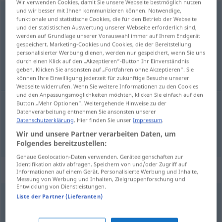
Wir verwenden Cookies, damit Sie unsere Webseite bestmöglich nutzen
und wir besser mit Ihnen kommunizieren können. Notwendige,
überstürzen
v/t
<
ohne
ge
>
funktionale und statistische Cookies, die für den Betrieb der Webseite
und der statistischen Auswertung unserer Webseite erforderlich sind,
Übersicht aller Übersetzungen
werden auf Grundlage unserer Vorauswahl immer auf Ihrem Endgerät
gespeichert. Marketing-Cookies und Cookies, die der Bereitstellung
(Für mehr Details die Übersetzung anklicken/antippen)
personalisierter Werbung dienen, werden nur gespeichert, wenn Sie uns
durch einen Klick auf den „Akzeptieren“-Button Ihr Einverständnis
precipitar, hacer muy deprisa
geben. Klicken Sie ansonsten auf „Fortfahren ohne Akzeptieren“. Sie
können Ihre Einwilligung jederzeit für zukünftige Besuche unserer
Webseite widerrufen. Wenn Sie weitere Informationen zu den Cookies
und den Anpassungsmöglichkeiten möchten, klicken Sie einfach auf den
Button „Mehr Optionen“. Weitergehende Hinweise zu der
Datenverarbeitung entnehmen Sie ansonsten unserer
precipitar
,
hacer
muy
deprisa
überstürzen
Datenschutzerklärung
. Hier finden Sie unser
Impressum
.
Wir und unsere Partner verarbeiten Daten, um
Folgendes bereitzustellen:
Genaue Geolocation-Daten verwenden. Geräteeigenschaften zur
Identifikation aktiv abfragen. Speichern von und/oder Zugriff auf
„überstürzen“
: reflexives Verb
Informationen auf einem Gerät. Personalisierte Werbung und Inhalte,
Messung von Werbung und Inhalten, Zielgruppenforschung und
Entwicklung von Dienstleistungen.
überstürzen
Liste der Partner (Lieferanten)
v/r
<
ohne
ge
>
Übersicht aller Übersetzungen