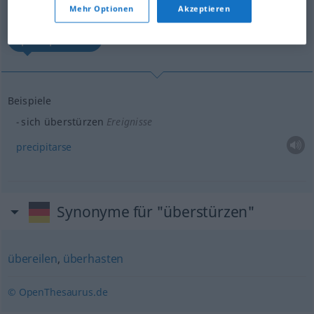
(Für mehr Details die Übersetzung anklicken/antippen)
Mehr Optionen
Akzeptieren
precipitarse
Beispiele
sich überstürzen
Ereignisse
precipitarse
Synonyme für "überstürzen"
übereilen
,
überhasten
© OpenThesaurus.de