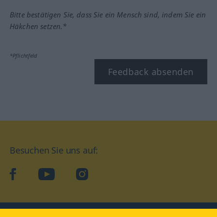
Bitte bestätigen Sie, dass Sie ein Mensch sind, indem Sie ein
Häkchen setzen.*
*Pflichtfeld
Feedback absenden
Besuchen Sie uns auf:
facebook
YouTube
Instagram