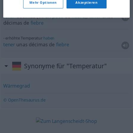
Mehr Optionen
Akzeptieren
erhöhte Temperatur
haben
tener
décimas (
od
un
poco
de
fiebre)
,
tener
unas
décimas de
fiebre
erhöhte Temperatur
haben
tener
unas décimas de
fiebre
Synonyme für "Temperatur"
Wärmegrad
© OpenThesaurus.de