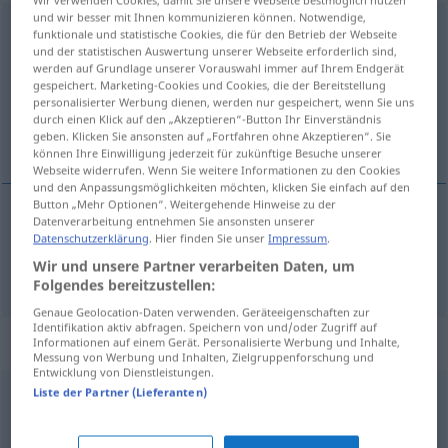
und wir besser mit Ihnen kommunizieren können. Notwendige,
Temperatur
[tɛmperaˈtuːr]
f
<
Temperatur
;
Temperaturen
>
funktionale und statistische Cookies, die für den Betrieb der Webseite
und der statistischen Auswertung unserer Webseite erforderlich sind,
Übersicht aller Übersetzungen
werden auf Grundlage unserer Vorauswahl immer auf Ihrem Endgerät
gespeichert. Marketing-Cookies und Cookies, die der Bereitstellung
(Für mehr Details die Übersetzung anklicken/antippen)
personalisierter Werbung dienen, werden nur gespeichert, wenn Sie uns
durch einen Klick auf den „Akzeptieren“-Button Ihr Einverständnis
temperatura
geben. Klicken Sie ansonsten auf „Fortfahren ohne Akzeptieren“. Sie
können Ihre Einwilligung jederzeit für zukünftige Besuche unserer
Webseite widerrufen. Wenn Sie weitere Informationen zu den Cookies
und den Anpassungsmöglichkeiten möchten, klicken Sie einfach auf den
Button „Mehr Optionen“. Weitergehende Hinweise zu der
Datenverarbeitung entnehmen Sie ansonsten unserer
temperatura
f
Temperatur
Datenschutzerklärung
. Hier finden Sie unser
Impressum
.
Wir und unsere Partner verarbeiten Daten, um
Folgendes bereitzustellen:
Genaue Geolocation-Daten verwenden. Geräteeigenschaften zur
Identifikation aktiv abfragen. Speichern von und/oder Zugriff auf
Beispielsätze für "Temperatur"
Informationen auf einem Gerät. Personalisierte Werbung und Inhalte,
Messung von Werbung und Inhalten, Zielgruppenforschung und
Entwicklung von Dienstleistungen.
Liste der Partner (Lieferanten)
od
die Temperatur (
Fieber)
messen
tomar
la
temperatura