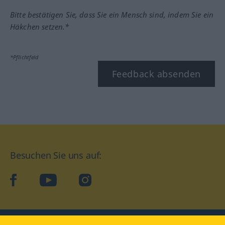
Bitte bestätigen Sie, dass Sie ein Mensch sind, indem Sie ein
Häkchen setzen.*
*Pflichtfeld
Feedback absenden
Besuchen Sie uns auf:
facebook
YouTube
Instagram