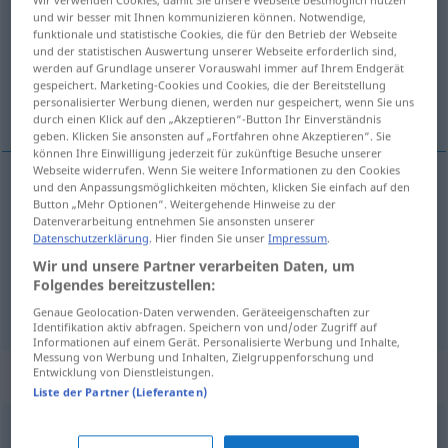
und wir besser mit Ihnen kommunizieren können. Notwendige,
funktionale und statistische Cookies, die für den Betrieb der Webseite
Übersicht aller Übersetzungen
und der statistischen Auswertung unserer Webseite erforderlich sind,
(Für mehr Details die Übersetzung anklicken/antippen)
werden auf Grundlage unserer Vorauswahl immer auf Ihrem Endgerät
gespeichert. Marketing-Cookies und Cookies, die der Bereitstellung
personalisierter Werbung dienen, werden nur gespeichert, wenn Sie uns
pícaro, bribón, pillín
durch einen Klick auf den „Akzeptieren“-Button Ihr Einverständnis
geben. Klicken Sie ansonsten auf „Fortfahren ohne Akzeptieren“. Sie
können Ihre Einwilligung jederzeit für zukünftige Besuche unserer
Webseite widerrufen. Wenn Sie weitere Informationen zu den Cookies
und den Anpassungsmöglichkeiten möchten, klicken Sie einfach auf den
Button „Mehr Optionen“. Weitergehende Hinweise zu der
pícaro
m
Spitzbube
Mann
HUM
Datenverarbeitung entnehmen Sie ansonsten unserer
Datenschutzerklärung
. Hier finden Sie unser
Impressum
.
bribón
m
Spitzbube
Mann
HUM
Wir und unsere Partner verarbeiten Daten, um
Folgendes bereitzustellen:
pillín
m
Spitzbube
Junge
Genaue Geolocation-Daten verwenden. Geräteeigenschaften zur
Identifikation aktiv abfragen. Speichern von und/oder Zugriff auf
Informationen auf einem Gerät. Personalisierte Werbung und Inhalte,
Messung von Werbung und Inhalten, Zielgruppenforschung und
Beispielsätze für "Spitzbube"
Entwicklung von Dienstleistungen.
Liste der Partner (Lieferanten)
abgefeimter Spitzbube