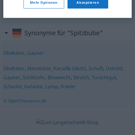
Mehr Optionen
Akzeptieren
granuja
m
pillastre
m
Synonyme für "Spitzbube"
Übeltäter
,
Gauner
Übeltäter
,
Missetäter
,
Kanaille (derb)
,
Schuft
,
Unhold
,
Gauner
,
Schlitzohr
,
Bösewicht
,
Strolch
,
Tunichtgut
,
Schurke
,
Halunke
,
Lump
,
Frevler
© OpenThesaurus.de