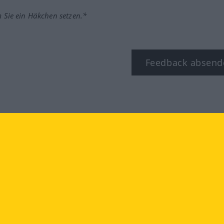
m Sie ein Häkchen setzen.*
Feedback absend
ook
YouTube
Instagram