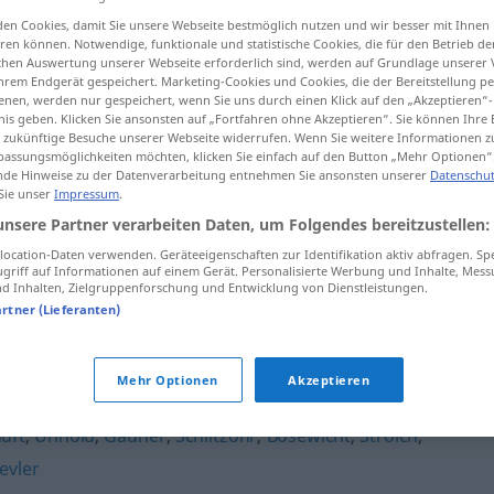
en Cookies, damit Sie unsere Webseite bestmöglich nutzen und wir besser mit Ihnen
en können. Notwendige, funktionale und statistische Cookies, die für den Betrieb d
ischen Auswertung unserer Webseite erforderlich sind, werden auf Grundlage unserer
hrem Endgerät gespeichert. Marketing-Cookies und Cookies, die der Bereitstellung per
tippen)
nen, werden nur gespeichert, wenn Sie uns durch einen Klick auf den „Akzeptieren“-
nis geben. Klicken Sie ansonsten auf „Fortfahren ohne Akzeptieren“. Sie können Ihre 
ür zukünftige Besuche unserer Webseite widerrufen. Wenn Sie weitere Informationen 
assungsmöglichkeiten möchten, klicken Sie einfach auf den Button „Mehr Optionen“
de Hinweise zu der Datenverarbeitung entnehmen Sie ansonsten unserer
Datenschut
 Sie unser
Impressum
.
unsere Partner verarbeiten Daten, um Folgendes bereitzustellen:
Schurke
ocation-Daten verwenden. Geräteeigenschaften zur Identifikation aktiv abfragen. Sp
griff auf Informationen auf einem Gerät. Personalisierte Werbung und Inhalte, Mes
 Inhalten, Zielgruppenforschung und Entwicklung von Dienstleistungen.
artner (Lieferanten)
Mehr Optionen
Akzeptieren
uft
,
Unhold
,
Gauner
,
Schlitzohr
,
Bösewicht
,
Strolch
,
evler