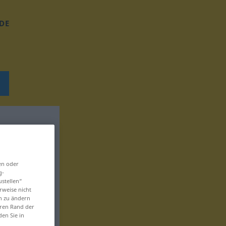
DE
en oder
g-
ustellen“
rweise nicht
en zu ändern
eren Rand der
den Sie in