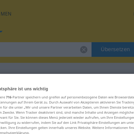
HMEN
Übersetzen
 für "Schurke"
atsphäre ist uns wichtig
sere
716
-Partner speichern und greifen auf personenbezogene Daten wie Browserdat
Kennungen auf Ihrem Gerät zu. Durch Auswahl von Akzeptieren aktivieren Sie Trackin
ng
n für die unter „Wir und unsere Partner verarbeiten Daten, um Ihnen Dienste bereitz
n Zwecke. Wenn Tracker deaktiviert sind, sind manche Inhalte und Anzeigen mögliche
evant für Sie. Sie können dieses Menü jederzeit wieder aufrufen, um Ihre Einstellung
inwilligung zu widerrufen, indem Sie auf den Link Privatsphäre-Einstellungen am unt
cken. Ihre Einstellungen gelten innerhalb unseres Website. Weitere Informationen fin
enschutzerklärung.