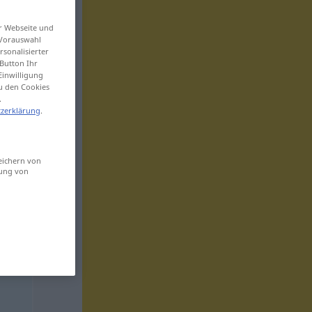
er Webseite und
 Vorauswahl
sonalisierter
Button Ihr
Einwilligung
zu den Cookies
.
zerklärung
.
eichern von
sung von