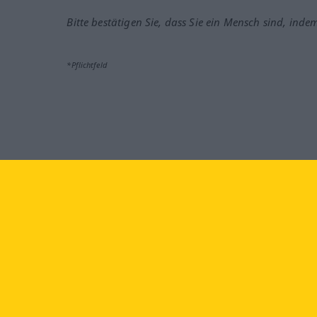
Bitte bestätigen Sie, dass Sie ein Mensch sind, inde
*Pflichtfeld
Besuchen Sie uns auf:
faceb
Langenscheidt