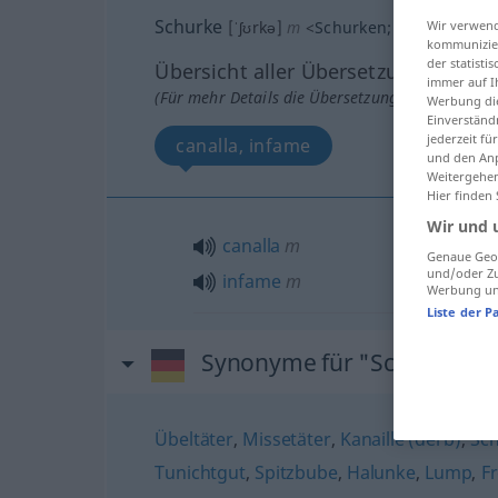
Schurke
Wir verwend
[ˈʃʊrkə]
m
<
Schurken
;
Schurken
>
kommunizier
der statist
Übersicht aller Übersetzungen
immer auf I
(Für mehr Details die Übersetzung anklicken/an
Werbung die
Einverständ
jederzeit f
canalla, infame
und den Anp
Weitergehen
Hier finden
Wir und 
canalla
m
Genaue Geol
und/oder Zu
infame
m
Werbung und
Liste der P
Synonyme für "Schurke"
Übeltäter
,
Missetäter
,
Kanaille (derb)
,
Sch
Tunichtgut
,
Spitzbube
,
Halunke
,
Lump
,
Fr