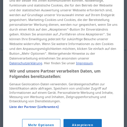
und wir besser mit Ihnen kommunizieren können. Notwendige,
funktionale und statistische Cookies, die für den Betrieb der Webseite
<
Missetäterin
;
Missetäterinnen
>
und der statistischen Auswertung unserer Webseite erforderlich sind,
werden auf Grundlage unserer Vorauswahl immer auf Ihrem Endgerät
Übersicht aller Übersetzungen
gespeichert. Marketing-Cookies und Cookies, die der Bereitstellung
(Für mehr Details die Übersetzung anklicken/antippen)
personalisierter Werbung dienen, werden nur gespeichert, wenn Sie uns
durch einen Klick auf den „Akzeptieren“-Button Ihr Einverständnis
geben. Klicken Sie ansonsten auf „Fortfahren ohne Akzeptieren“. Sie
malhechora
können Ihre Einwilligung jederzeit für zukünftige Besuche unserer
Webseite widerrufen. Wenn Sie weitere Informationen zu den Cookies
und den Anpassungsmöglichkeiten möchten, klicken Sie einfach auf den
Button „Mehr Optionen“. Weitergehende Hinweise zu der
Datenverarbeitung entnehmen Sie ansonsten unserer
Datenschutzerklärung
. Hier finden Sie unser
Impressum
.
malhechor(a)
m(f)
Missetäter
Wir und unsere Partner verarbeiten Daten, um
Folgendes bereitzustellen:
Genaue Geolocation-Daten verwenden. Geräteeigenschaften zur
Synonyme für "Missetäter"
Identifikation aktiv abfragen. Speichern von und/oder Zugriff auf
Informationen auf einem Gerät. Personalisierte Werbung und Inhalte,
Messung von Werbung und Inhalten, Zielgruppenforschung und
Entwicklung von Dienstleistungen.
Übeltäter
,
Kanaille (derb)
,
Schuft
,
Unhold
,
Gauner
,
Liste der Partner (Lieferanten)
Schlitzohr
,
Bösewicht
,
Strolch
,
Tunichtgut
,
Spitzbube
,
Schurke
,
Halunke
,
Lump
,
Frevler
Mehr Optionen
Akzeptieren