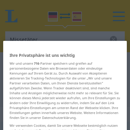
Ihre Privatsphäre ist uns wichtig
Deutsch-Spanisch Wörterbuch
Missetäter
Wir und unsere
716
-Partner speichern und greifen auf
personenbezogene Daten wie Browserdaten oder eindeutige
Deutsch-Spanisch Übersetzung für
Kennungen auf Ihrem Gerät zu. Durch Auswahl von Akzeptieren
aktivieren Sie Tracking-Technologien für die unter „Wir und unsere
"Missetäter"
Partner verarbeiten Daten, um Ihnen Dienste bereitzustellen“
aufgeführten Zwecke. Wenn Tracker deaktiviert sind, sind manche
Inhalte und Anzeigen möglicherweise nicht mehr so relevant für Sie. Sie
"Missetäter" Spanisch Übersetzung
können dieses Menü jederzeit wieder aufrufen, um Ihre Einstellungen zu
ändern oder Ihre Einwilligung zu widerrufen, indem Sie auf den Link
Privatsphäre-Einstellungen am unteren Rand der Webseite klicken. Ihre
„Missetäter“
: Maskulinum
Einstellungen gelten innerhalb unseres Website. Weitere Informationen
finden Sie in unserer Datenschutzerklärung.
Wir verwenden Cookies, damit Sie unsere Webseite bestmöglich nutzen
Missetäter
m
<
Missetäters
;
Missetäter
>
,
Missetäterin
(
f
)
GEH