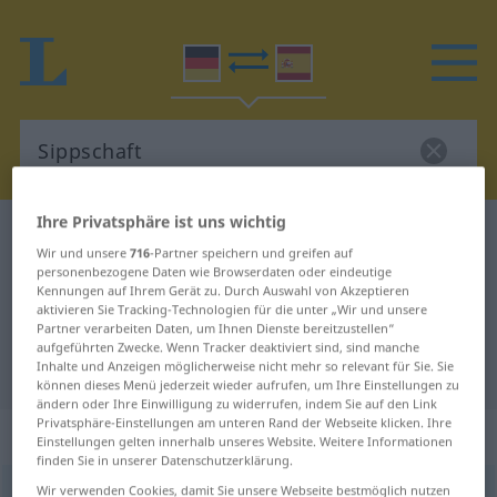
Ihre Privatsphäre ist uns wichtig
Deutsch-Spanisch Wörterbuch
Sippschaft
Wir und unsere
716
-Partner speichern und greifen auf
Deutsch-Spanisch Übersetzung für
personenbezogene Daten wie Browserdaten oder eindeutige
Kennungen auf Ihrem Gerät zu. Durch Auswahl von Akzeptieren
"Sippschaft"
aktivieren Sie Tracking-Technologien für die unter „Wir und unsere
Partner verarbeiten Daten, um Ihnen Dienste bereitzustellen“
aufgeführten Zwecke. Wenn Tracker deaktiviert sind, sind manche
"Sippschaft" Spanisch Übersetzung
Inhalte und Anzeigen möglicherweise nicht mehr so relevant für Sie. Sie
können dieses Menü jederzeit wieder aufrufen, um Ihre Einstellungen zu
ändern oder Ihre Einwilligung zu widerrufen, indem Sie auf den Link
Privatsphäre-Einstellungen am unteren Rand der Webseite klicken. Ihre
„Sippschaft“
: Femininum
Einstellungen gelten innerhalb unseres Website. Weitere Informationen
finden Sie in unserer Datenschutzerklärung.
Wir verwenden Cookies, damit Sie unsere Webseite bestmöglich nutzen
Sippschaft
f
<
Sippschaft
;
Sippschaften
>
PEJ