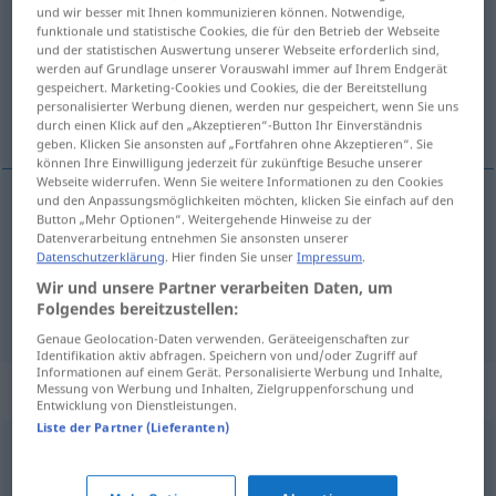
und wir besser mit Ihnen kommunizieren können. Notwendige,
funktionale und statistische Cookies, die für den Betrieb der Webseite
Übersicht aller Übersetzungen
und der statistischen Auswertung unserer Webseite erforderlich sind,
(Für mehr Details die Übersetzung anklicken/antippen)
werden auf Grundlage unserer Vorauswahl immer auf Ihrem Endgerät
gespeichert. Marketing-Cookies und Cookies, die der Bereitstellung
personalisierter Werbung dienen, werden nur gespeichert, wenn Sie uns
estirpe
chusma
durch einen Klick auf den „Akzeptieren“-Button Ihr Einverständnis
geben. Klicken Sie ansonsten auf „Fortfahren ohne Akzeptieren“. Sie
können Ihre Einwilligung jederzeit für zukünftige Besuche unserer
Webseite widerrufen. Wenn Sie weitere Informationen zu den Cookies
und den Anpassungsmöglichkeiten möchten, klicken Sie einfach auf den
Button „Mehr Optionen“. Weitergehende Hinweise zu der
estirpe
f
Sippschaft
(≈ Verwandte)
Datenverarbeitung entnehmen Sie ansonsten unserer
Datenschutzerklärung
. Hier finden Sie unser
Impressum
.
Wir und unsere Partner verarbeiten Daten, um
chusma
f
Sippschaft
(≈ Gesindel)
Folgendes bereitzustellen:
Genaue Geolocation-Daten verwenden. Geräteeigenschaften zur
Identifikation aktiv abfragen. Speichern von und/oder Zugriff auf
Informationen auf einem Gerät. Personalisierte Werbung und Inhalte,
Synonyme für "Sippschaft"
Messung von Werbung und Inhalten, Zielgruppenforschung und
Entwicklung von Dienstleistungen.
Liste der Partner (Lieferanten)
Abschaum (derb)
,
Gesindel (derb)
,
Bodensatz (ugs.)
,