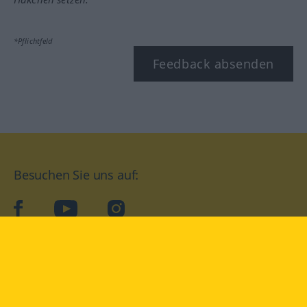
*Pflichtfeld
Feedback absenden
Besuchen Sie uns auf:
facebook
YouTube
Instagram
Langenscheidt