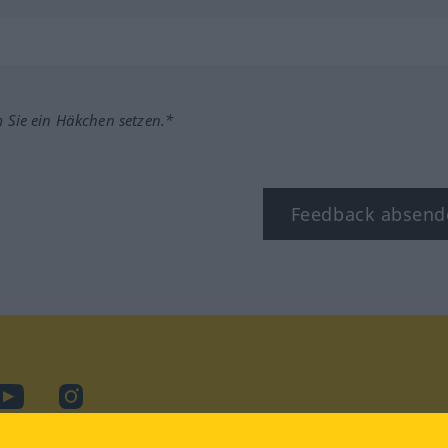
m Sie ein Häkchen setzen.*
Feedback absend
ook
YouTube
Instagram