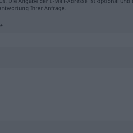
us. Die Angabe der E-Mail-Adresse ist optional und 
ntwortung Ihrer Anfrage.
?*