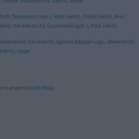
,
Familie (Hauptform)
,
Geblüt
,
Sippe
chaft
,
Bodensatz (ugs.)
,
Mob (derb)
,
Pöbel (derb)
,
Brut
derb, norddeutsch)
,
Geschmeiß (geh.)
,
Pack (derb)
 abwertend)
,
Geschlecht
,
(ganze) Bagage (ugs., abwertend)
,
 (derb)
,
Sippe