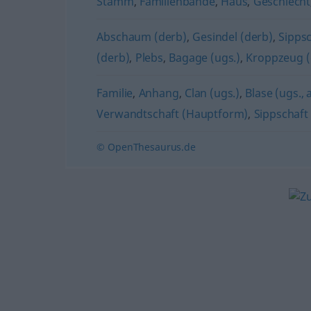
Stamm
,
Familienbande
,
Haus
,
Geschlecht
Abschaum (derb)
,
Gesindel (derb)
,
Sipps
(derb)
,
Plebs
,
Bagage (ugs.)
,
Kroppzeug (
Familie
,
Anhang
,
Clan (ugs.)
,
Blase (ugs.,
Verwandtschaft (Hauptform)
,
Sippschaft
© OpenThesaurus.de