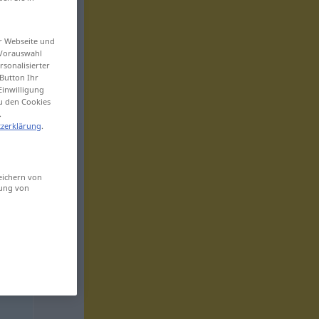
er Webseite und
 Vorauswahl
sonalisierter
Button Ihr
Einwilligung
zu den Cookies
.
zerklärung
.
eichern von
sung von