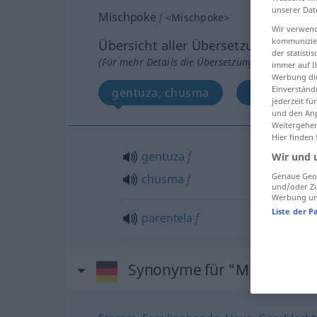
unserer Dat
Mischpoke
f
<
Mischpoke
>
Wir verwend
kommunizier
Übersicht aller Übersetzungen
der statist
(Für mehr Details die Übersetzung anklicken/an
immer auf I
Werbung die
Einverständ
gentuza, chusma
parentela
jederzeit f
und den Anp
Weitergehen
Hier finden
gentuza
f
Wir und 
Genaue Geol
chusma
f
und/oder Zu
Werbung und
Liste der P
parentela
f
Synonyme für "Mischpoke"