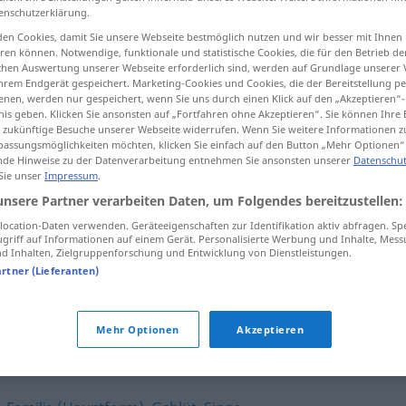
enschutzerklärung.
en Cookies, damit Sie unsere Webseite bestmöglich nutzen und wir besser mit Ihnen
en können. Notwendige, funktionale und statistische Cookies, die für den Betrieb d
ischen Auswertung unserer Webseite erforderlich sind, werden auf Grundlage unserer
tippen)
hrem Endgerät gespeichert. Marketing-Cookies und Cookies, die der Bereitstellung per
nen, werden nur gespeichert, wenn Sie uns durch einen Klick auf den „Akzeptieren“-
nis geben. Klicken Sie ansonsten auf „Fortfahren ohne Akzeptieren“. Sie können Ihre 
ür zukünftige Besuche unserer Webseite widerrufen. Wenn Sie weitere Informationen 
assungsmöglichkeiten möchten, klicken Sie einfach auf den Button „Mehr Optionen“
de Hinweise zu der Datenverarbeitung entnehmen Sie ansonsten unserer
Datenschut
 Sie unser
Impressum
.
Mischpoke
Leute
unsere Partner verarbeiten Daten, um Folgendes bereitzustellen:
UMG
PEJ
ocation-Daten verwenden. Geräteeigenschaften zur Identifikation aktiv abfragen. Sp
griff auf Informationen auf einem Gerät. Personalisierte Werbung und Inhalte, Mes
 Inhalten, Zielgruppenforschung und Entwicklung von Dienstleistungen.
artner (Lieferanten)
Mischpoke
Familie
Mehr Optionen
Akzeptieren