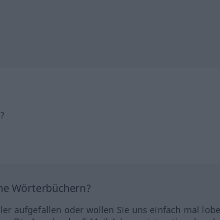
h?
ine Wörterbüchern?
hler aufgefallen oder wollen Sie uns einfach mal lob