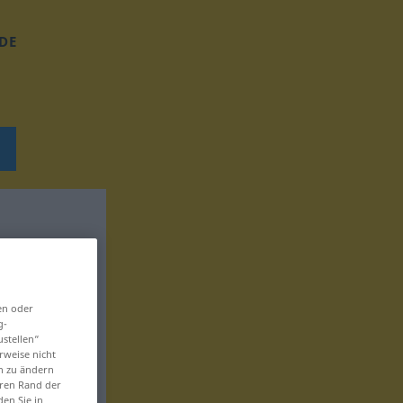
DE
en oder
g-
ustellen“
rweise nicht
en zu ändern
eren Rand der
den Sie in