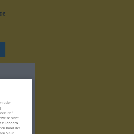
DE
en oder
g-
ustellen“
rweise nicht
en zu ändern
eren Rand der
den Sie in