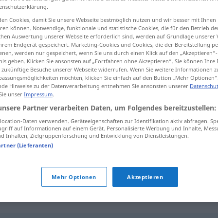
enschutzerklärung.
en Cookies, damit Sie unsere Webseite bestmöglich nutzen und wir besser mit Ihnen
en können. Notwendige, funktionale und statistische Cookies, die für den Betrieb d
ischen Auswertung unserer Webseite erforderlich sind, werden auf Grundlage unserer
tippen)
hrem Endgerät gespeichert. Marketing-Cookies und Cookies, die der Bereitstellung per
nen, werden nur gespeichert, wenn Sie uns durch einen Klick auf den „Akzeptieren“-
nis geben. Klicken Sie ansonsten auf „Fortfahren ohne Akzeptieren“. Sie können Ihre 
ür zukünftige Besuche unserer Webseite widerrufen. Wenn Sie weitere Informationen 
assungsmöglichkeiten möchten, klicken Sie einfach auf den Button „Mehr Optionen“
de Hinweise zu der Datenverarbeitung entnehmen Sie ansonsten unserer
Datenschut
 Sie unser
Impressum
.
Sippe
a.
unsere Partner verarbeiten Daten, um Folgendes bereitzustellen:
PEJ
ocation-Daten verwenden. Geräteeigenschaften zur Identifikation aktiv abfragen. Sp
griff auf Informationen auf einem Gerät. Personalisierte Werbung und Inhalte, Mes
 Inhalten, Zielgruppenforschung und Entwicklung von Dienstleistungen.
artner (Lieferanten)
die ganze Sippe
FIG
Mehr Optionen
Akzeptieren