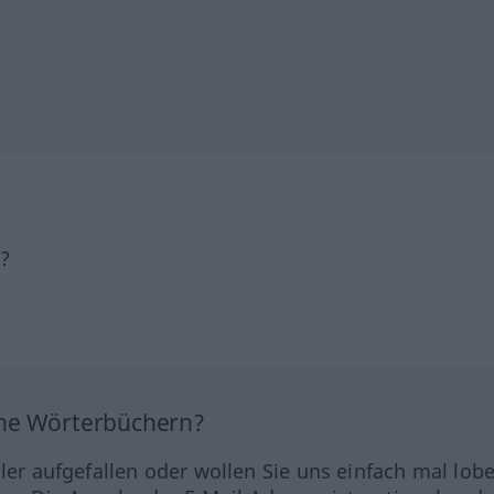
h?
ine Wörterbüchern?
hler aufgefallen oder wollen Sie uns einfach mal lob