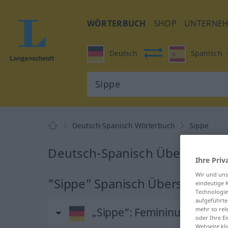
WÖRTERBUCH
SHOP
UNTERNE
Deutsch
Spanisch
Deutsch-Spanisch Wörterbuch
Sippe
Deutsch-Spanisch Übersetzung
Ihre Priv
Wir und un
"Sippe" Spanisch Übersetzung
eindeutige 
Technologie
aufgeführte
„Sippe“
: Femininum
mehr so rel
oder Ihre E
Webseite kli