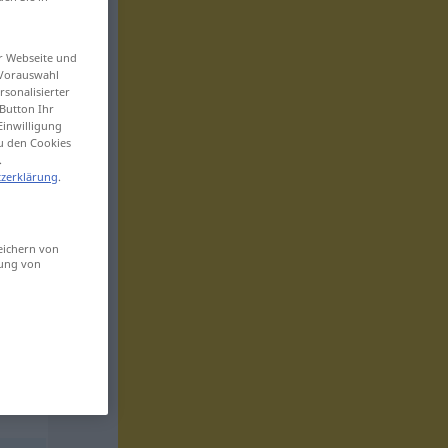
er Webseite und
 Vorauswahl
sonalisierter
Button Ihr
Einwilligung
zu den Cookies
.
zerklärung
.
eichern von
sung von