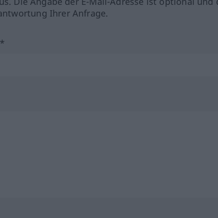
us. Die Angabe der E-Mail-Adresse ist optional und 
ntwortung Ihrer Anfrage.
?*