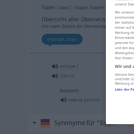
unserer Dat
Sippe
[ˈzɪpə]
f
<
Sippe
;
Sippen
>
Wir verwend
kommunizier
Übersicht aller Übersetzungen
der statist
(Für mehr Details die Übersetzung anklicken/an
immer auf I
Werbung die
Einverständ
estirpe, clan
jederzeit f
und den Anp
Weitergehen
Hier finden
estirpe
f
Wir und 
Genaue Geol
clan
m
und/oder Zu
Werbung und
Liste der P
Beispiele
toda la
pandilla
Synonyme für "Sippe"