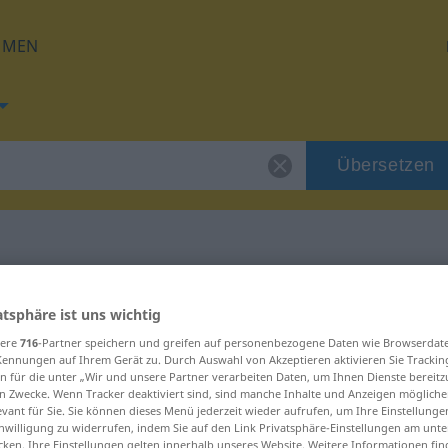
HMEN
Übersetzen
 für "Sippe"
atsphäre ist uns wichtig
sere
716
-Partner speichern und greifen auf personenbezogene Daten wie Browserdat
Kennungen auf Ihrem Gerät zu. Durch Auswahl von Akzeptieren aktivieren Sie Trackin
n für die unter „Wir und unsere Partner verarbeiten Daten, um Ihnen Dienste bereitz
n Zwecke. Wenn Tracker deaktiviert sind, sind manche Inhalte und Anzeigen mögliche
evant für Sie. Sie können dieses Menü jederzeit wieder aufrufen, um Ihre Einstellung
inwilligung zu widerrufen, indem Sie auf den Link Privatsphäre-Einstellungen am unt
cken. Ihre Einstellungen gelten innerhalb unseres Website. Weitere Informationen fin