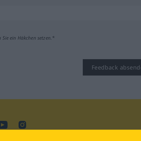
m Sie ein Häkchen setzen.*
Feedback absend
ook
YouTube
Instagram