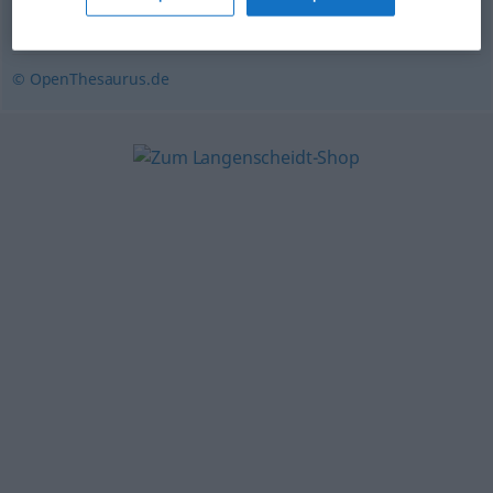
schwafeln (ugs.)
,
salbadern
© OpenThesaurus.de