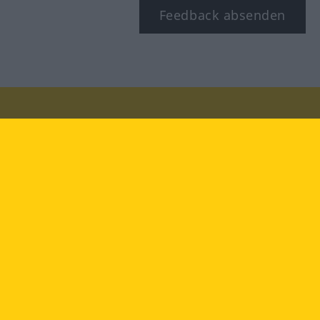
Feedback absenden
Besuchen Sie uns auf:
facebook
YouTube
Instagram
Langenscheidt
NUTZUNGSBEDINGUNGEN
DATENSCHUTZBESTIMMUNGEN