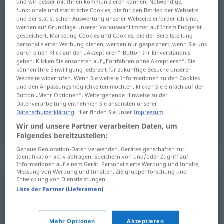
und wir besser mit Ihnen kommunizieren können. Notwendige,
funktionale und statistische Cookies, die für den Betrieb der Webseite
schwadronieren
v/i
<
ohne
ge
>
PEJ
und der statistischen Auswertung unserer Webseite erforderlich sind,
werden auf Grundlage unserer Vorauswahl immer auf Ihrem Endgerät
Übersicht aller Übersetzungen
gespeichert. Marketing-Cookies und Cookies, die der Bereitstellung
personalisierter Werbung dienen, werden nur gespeichert, wenn Sie uns
(Für mehr Details die Übersetzung anklicken/antippen)
durch einen Klick auf den „Akzeptieren“-Button Ihr Einverständnis
geben. Klicken Sie ansonsten auf „Fortfahren ohne Akzeptieren“. Sie
fanfarronear
können Ihre Einwilligung jederzeit für zukünftige Besuche unserer
Webseite widerrufen. Wenn Sie weitere Informationen zu den Cookies
und den Anpassungsmöglichkeiten möchten, klicken Sie einfach auf den
Button „Mehr Optionen“. Weitergehende Hinweise zu der
Datenverarbeitung entnehmen Sie ansonsten unserer
Datenschutzerklärung
. Hier finden Sie unser
Impressum
.
fanfarronear
schwadronieren
Wir und unsere Partner verarbeiten Daten, um
Folgendes bereitzustellen:
Genaue Geolocation-Daten verwenden. Geräteeigenschaften zur
Synonyme für "schwadronieren"
Identifikation aktiv abfragen. Speichern von und/oder Zugriff auf
Informationen auf einem Gerät. Personalisierte Werbung und Inhalte,
Messung von Werbung und Inhalten, Zielgruppenforschung und
Entwicklung von Dienstleistungen.
Liste der Partner (Lieferanten)
(sich) ergehen (in)
,
labern (ugs.)
,
(sich) verbreiten (über)
,
schwatzen
,
faseln (ugs., abwertend)
,
plappern
,
(sich)
auslassen
,
daherreden (Hauptform)
,
quasseln
,
Mehr Optionen
Akzeptieren