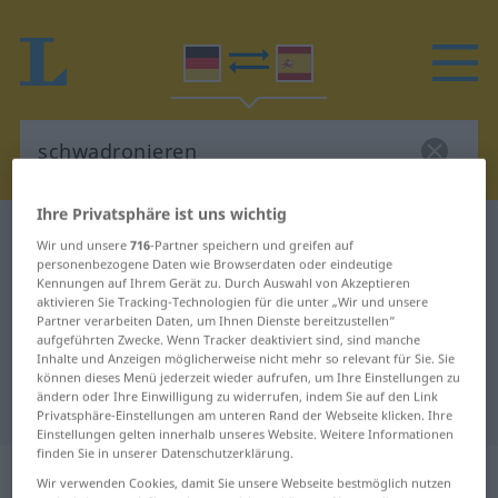
Ihre Privatsphäre ist uns wichtig
Deutsch-Spanisch Wörterbuch
schwadronieren
Wir und unsere
716
-Partner speichern und greifen auf
personenbezogene Daten wie Browserdaten oder eindeutige
Deutsch-Spanisch Übersetzung für
Kennungen auf Ihrem Gerät zu. Durch Auswahl von Akzeptieren
"schwadronieren"
aktivieren Sie Tracking-Technologien für die unter „Wir und unsere
Partner verarbeiten Daten, um Ihnen Dienste bereitzustellen“
aufgeführten Zwecke. Wenn Tracker deaktiviert sind, sind manche
Inhalte und Anzeigen möglicherweise nicht mehr so relevant für Sie. Sie
"schwadronieren" Spanisch
können dieses Menü jederzeit wieder aufrufen, um Ihre Einstellungen zu
ändern oder Ihre Einwilligung zu widerrufen, indem Sie auf den Link
Übersetzung
Privatsphäre-Einstellungen am unteren Rand der Webseite klicken. Ihre
Einstellungen gelten innerhalb unseres Website. Weitere Informationen
finden Sie in unserer Datenschutzerklärung.
„schwadronieren“
: intransitives Verb
Wir verwenden Cookies, damit Sie unsere Webseite bestmöglich nutzen