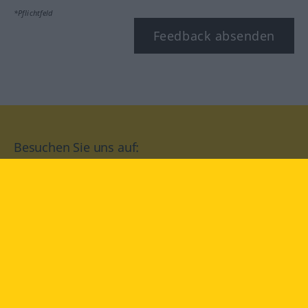
*Pflichtfeld
Feedback absenden
Besuchen Sie uns auf:
facebook
YouTube
Instagram
Langenscheidt
NUTZUNGSBEDINGUNGEN