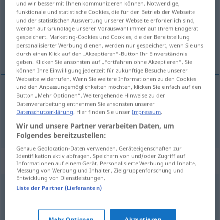
und wir besser mit Ihnen kommunizieren können. Notwendige,
funktionale und statistische Cookies, die für den Betrieb der Webseite
Übersicht aller Übersetzungen
und der statistischen Auswertung unserer Webseite erforderlich sind,
werden auf Grundlage unserer Vorauswahl immer auf Ihrem Endgerät
(Für mehr Details die Übersetzung anklicken/antippen)
gespeichert. Marketing-Cookies und Cookies, die der Bereitstellung
personalisierter Werbung dienen, werden nur gespeichert, wenn Sie uns
parlotear, discursear, perorar
durch einen Klick auf den „Akzeptieren“-Button Ihr Einverständnis
geben. Klicken Sie ansonsten auf „Fortfahren ohne Akzeptieren“. Sie
können Ihre Einwilligung jederzeit für zukünftige Besuche unserer
Webseite widerrufen. Wenn Sie weitere Informationen zu den Cookies
und den Anpassungsmöglichkeiten möchten, klicken Sie einfach auf den
Button „Mehr Optionen“. Weitergehende Hinweise zu der
parlotear
salbadern
Datenverarbeitung entnehmen Sie ansonsten unserer
Datenschutzerklärung
. Hier finden Sie unser
Impressum
.
discursear
,
perorar
salbadern
Wir und unsere Partner verarbeiten Daten, um
UMG
Folgendes bereitzustellen:
Genaue Geolocation-Daten verwenden. Geräteeigenschaften zur
Identifikation aktiv abfragen. Speichern von und/oder Zugriff auf
Synonyme für "salbadern"
Informationen auf einem Gerät. Personalisierte Werbung und Inhalte,
Messung von Werbung und Inhalten, Zielgruppenforschung und
Entwicklung von Dienstleistungen.
Liste der Partner (Lieferanten)
wortreich
(sich) ergehen (in)
,
labern (ugs.)
,
(sich) verbreiten (über)
,
Mehr Optionen
Akzeptieren