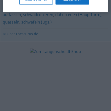
schwatzen
,
faseln (ugs., abwertend)
,
plappern
,
(sich)
auslassen
,
schwadronieren
,
daherreden (Hauptform)
,
quasseln
,
schwafeln (ugs.)
© OpenThesaurus.de