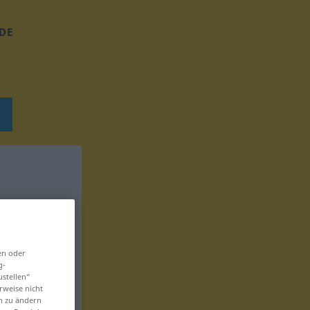
DE
en oder
g-
ustellen“
rweise nicht
en zu ändern