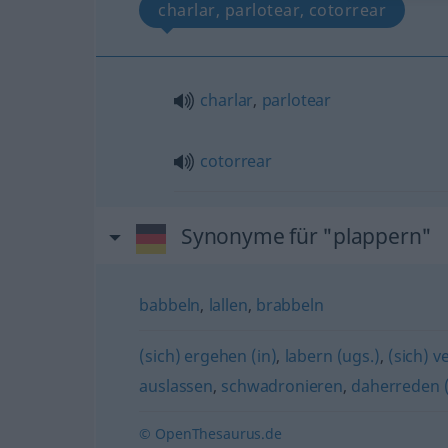
charlar, parlotear, cotorrear
charlar
,
parlotear
cotorrear
Synonyme für "plappern"
babbeln
,
lallen
,
brabbeln
(sich) ergehen (in)
,
labern (ugs.)
,
(sich) v
auslassen
,
schwadronieren
,
daherreden 
© OpenThesaurus.de