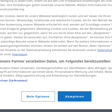
inwilligung zu widerrufen, indem Sie auf den Link Privatsphäre-Einstellungen am unt
cken. Ihre Einstellungen gelten innerhalb unseres Website. Weitere Informationen fin
enschutzerklärung.
en Cookies, damit Sie unsere Webseite bestmöglich nutzen und wir besser mit Ihnen
en können. Notwendige, funktionale und statistische Cookies, die für den Betrieb d
tippen)
ischen Auswertung unserer Webseite erforderlich sind, werden auf Grundlage unserer
hrem Endgerät gespeichert. Marketing-Cookies und Cookies, die der Bereitstellung per
nen, werden nur gespeichert, wenn Sie uns durch einen Klick auf den „Akzeptieren“-
nis geben. Klicken Sie ansonsten auf „Fortfahren ohne Akzeptieren“. Sie können Ihre 
ür zukünftige Besuche unserer Webseite widerrufen. Wenn Sie weitere Informationen 
assungsmöglichkeiten möchten, klicken Sie einfach auf den Button „Mehr Optionen“
de Hinweise zu der Datenverarbeitung entnehmen Sie ansonsten unserer
Datenschut
 Sie unser
Impressum
.
plappern
unsere Partner verarbeiten Daten, um Folgendes bereitzustellen:
ocation-Daten verwenden. Geräteeigenschaften zur Identifikation aktiv abfragen. Sp
griff auf Informationen auf einem Gerät. Personalisierte Werbung und Inhalte, Mes
erb
 Inhalten, Zielgruppenforschung und Entwicklung von Dienstleistungen.
artner (Lieferanten)
Mehr Optionen
Akzeptieren
tippen)