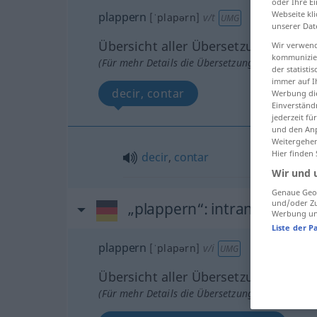
oder Ihre E
Webseite kli
plappern
[ˈplapərn]
v/t
UMG
unserer Dat
Übersicht aller Übersetzungen
Wir verwend
kommunizier
(Für mehr Details die Übersetzung anklicken/an
der statist
immer auf I
decir, contar
Werbung die
Einverständ
jederzeit f
und den Anp
Weitergehen
Hier finden
decir
,
contar
Wir und 
Genaue Geol
und/oder Zu
„plappern“
: intransitives V
Werbung und
Liste der P
plappern
[ˈplapərn]
v/i
UMG
Übersicht aller Übersetzungen
(Für mehr Details die Übersetzung anklicken/an