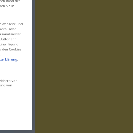
eren Rand der
den Sie in
er Webseite und
 Vorauswahl
sonalisierter
Button Ihr
Einwilligung
zu den Cookies
.
zerklärung
.
eichern von
sung von