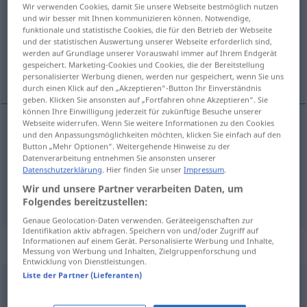
Wir verwenden Cookies, damit Sie unsere Webseite bestmöglich nutzen
und wir besser mit Ihnen kommunizieren können. Notwendige,
Übersicht aller Übersetzungen
funktionale und statistische Cookies, die für den Betrieb der Webseite
(Für mehr Details die Übersetzung anklicken/antippen)
und der statistischen Auswertung unserer Webseite erforderlich sind,
werden auf Grundlage unserer Vorauswahl immer auf Ihrem Endgerät
gespeichert. Marketing-Cookies und Cookies, die der Bereitstellung
clarificar, avivar
personalisierter Werbung dienen, werden nur gespeichert, wenn Sie uns
durch einen Klick auf den „Akzeptieren“-Button Ihr Einverständnis
geben. Klicken Sie ansonsten auf „Fortfahren ohne Akzeptieren“. Sie
können Ihre Einwilligung jederzeit für zukünftige Besuche unserer
Webseite widerrufen. Wenn Sie weitere Informationen zu den Cookies
und den Anpassungsmöglichkeiten möchten, klicken Sie einfach auf den
clarificar
schönen
Wein
Button „Mehr Optionen“. Weitergehende Hinweise zu der
Datenverarbeitung entnehmen Sie ansonsten unserer
Datenschutzerklärung
. Hier finden Sie unser
Impressum
.
avivar
schönen
Textilien
Wir und unsere Partner verarbeiten Daten, um
Folgendes bereitzustellen:
Genaue Geolocation-Daten verwenden. Geräteeigenschaften zur
Identifikation aktiv abfragen. Speichern von und/oder Zugriff auf
Informationen auf einem Gerät. Personalisierte Werbung und Inhalte,
Beispielsätze für "schönen"
Messung von Werbung und Inhalten, Zielgruppenforschung und
Entwicklung von Dienstleistungen.
Liste der Partner (Lieferanten)
die schönen Künste
las Bellas Artes