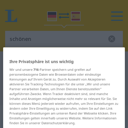
Deutsch-Spanisch Wörterbuch
schönen
Ihre Privatsphäre ist uns wichtig
Deutsch-Spanisch Übersetzung für
Wir und unsere
716
-Partner speichern und greifen auf
personenbezogene Daten wie Browserdaten oder eindeutige
"schönen"
Kennungen auf Ihrem Gerät zu. Durch Auswahl von Akzeptieren
aktivieren Sie Tracking-Technologien für die unter „Wir und unsere
Partner verarbeiten Daten, um Ihnen Dienste bereitzustellen“
aufgeführten Zwecke. Wenn Tracker deaktiviert sind, sind manche
"schönen" Spanisch Übersetzung
Inhalte und Anzeigen möglicherweise nicht mehr so relevant für Sie. Sie
können dieses Menü jederzeit wieder aufrufen, um Ihre Einstellungen zu
ändern oder Ihre Einwilligung zu widerrufen, indem Sie auf den Link
„schönen“
: transitives Verb
Privatsphäre-Einstellungen am unteren Rand der Webseite klicken. Ihre
Einstellungen gelten innerhalb unseres Website. Weitere Informationen
finden Sie in unserer Datenschutzerklärung.
schönen
v/t