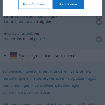
Mehr Optionen
Akzeptieren
jemandem einen schönen
Schrecken
einjagen
dar
un
susto
tremendo
a
alguien
dar
un
buen
susto
a
alguien
einen schönen
Gruß
von mir!
¡recuerdos de mi
parte!
Synonyme für "schönen"
schönreden
,
übertünchen
,
maskieren
,
verbrämen
,
herunterspielen
,
frisieren
,
verhüllen
,
aufputzen (ugs.)
,
bemänteln (geh.)
,
verschleiern
,
beschönigen
,
schönfärben
,
verharmlosen
fälschen
,
manipulieren
,
faken (ugs., engl.)
,
verfälschen
,