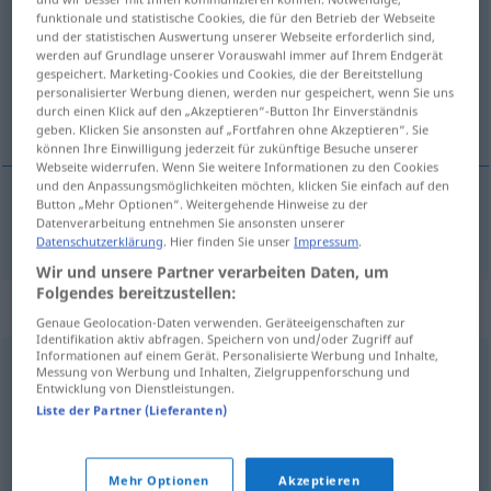
funktionale und statistische Cookies, die für den Betrieb der Webseite
und der statistischen Auswertung unserer Webseite erforderlich sind,
Übersicht aller Übersetzungen
werden auf Grundlage unserer Vorauswahl immer auf Ihrem Endgerät
(Für mehr Details die Übersetzung anklicken/antippen)
gespeichert. Marketing-Cookies und Cookies, die der Bereitstellung
personalisierter Werbung dienen, werden nur gespeichert, wenn Sie uns
durch einen Klick auf den „Akzeptieren“-Button Ihr Einverständnis
realizable, factible
geben. Klicken Sie ansonsten auf „Fortfahren ohne Akzeptieren“. Sie
können Ihre Einwilligung jederzeit für zukünftige Besuche unserer
Webseite widerrufen. Wenn Sie weitere Informationen zu den Cookies
und den Anpassungsmöglichkeiten möchten, klicken Sie einfach auf den
Button „Mehr Optionen“. Weitergehende Hinweise zu der
Datenverarbeitung entnehmen Sie ansonsten unserer
realizable
,
factible
realisierbar
Datenschutzerklärung
. Hier finden Sie unser
Impressum
.
Wir und unsere Partner verarbeiten Daten, um
Folgendes bereitzustellen:
Synonyme für "realisierbar"
Genaue Geolocation-Daten verwenden. Geräteeigenschaften zur
Identifikation aktiv abfragen. Speichern von und/oder Zugriff auf
Informationen auf einem Gerät. Personalisierte Werbung und Inhalte,
Messung von Werbung und Inhalten, Zielgruppenforschung und
lösbar (ugs.)
,
denkbar
,
gangbar
,
möglich
,
ausführbar
,
Entwicklung von Dienstleistungen.
Liste der Partner (Lieferanten)
drin (ugs.)
,
machbar
,
erreichbar
,
durchführbar
© OpenThesaurus.de
Mehr Optionen
Akzeptieren